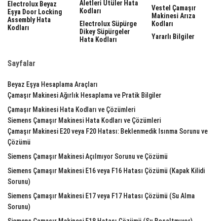
Aletleri Ütüler Hata
Electrolux Beyaz
Vestel Çamaşır
Kodları
Eşya Door Locking
Makinesi Arıza
Assembly Hata
Electrolux Süpürge
Kodları
Kodları
Dikey Süpürgeler
Yararlı Bilgiler
Hata Kodları
Sayfalar
Beyaz Eşya Hesaplama Araçları
Çamaşır Makinesi Ağırlık Hesaplama ve Pratik Bilgiler
Çamaşır Makinesi Hata Kodları ve Çözümleri
Siemens Çamaşır Makinesi Hata Kodları ve Çözümleri
Çamaşır Makinesi E20 veya F20 Hatası: Beklenmedik Isınma Sorunu ve
Çözümü
Siemens Çamaşır Makinesi Açılmıyor Sorunu ve Çözümü
Siemens Çamaşır Makinesi E16 veya F16 Hatası Çözümü (Kapak Kilidi
Sorunu)
Siemens Çamaşır Makinesi E17 veya F17 Hatası Çözümü (Su Alma
Sorunu)
Siemens Çamaşır Makinesi E18 Hatası Çözümü (Su Boşaltmıyor)