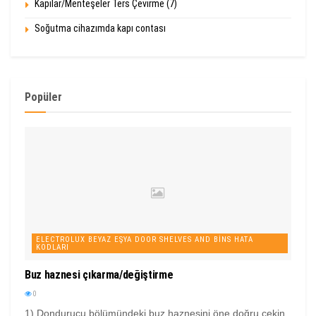
Kapılar/Menteşeler Ters Çevirme (7)
Soğutma cihazımda kapı contası
Popüler
ELECTROLUX BEYAZ EŞYA DOOR SHELVES AND BINS HATA
KODLARI
Buz haznesi çıkarma/değiştirme
0
1) Dondurucu bölümündeki buz haznesini öne doğru çekin