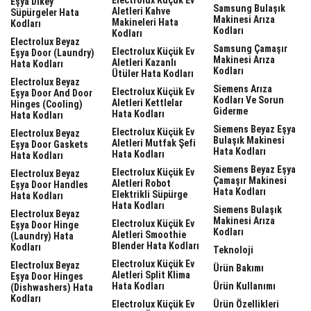
Eşya Dikey
Samsung Bulaşık
Aletleri Kahve
Süpürgeler Hata
Makinesi Arıza
Makineleri Hata
Kodları
Kodları
Kodları
Electrolux Beyaz
Samsung Çamaşır
Electrolux Küçük Ev
Eşya Door (laundry)
Makinesi Arıza
Aletleri Kazanlı
Hata Kodları
Kodları
Ütüler Hata Kodları
Electrolux Beyaz
Siemens Arıza
Electrolux Küçük Ev
Eşya Door And Door
Kodları Ve Sorun
Aletleri Kettlelar
Hinges (cooling)
Giderme
Hata Kodları
Hata Kodları
Siemens Beyaz Eşya
Electrolux Küçük Ev
Electrolux Beyaz
Bulaşık Makinesi
Aletleri Mutfak Şefi
Eşya Door Gaskets
Hata Kodları
Hata Kodları
Hata Kodları
Siemens Beyaz Eşya
Electrolux Küçük Ev
Electrolux Beyaz
Çamaşır Makinesi
Aletleri Robot
Eşya Door Handles
Hata Kodları
Elektrikli Süpürge
Hata Kodları
Hata Kodları
Siemens Bulaşık
Electrolux Beyaz
Makinesi Arıza
Electrolux Küçük Ev
Eşya Door Hinge
Kodları
Aletleri Smoothie
(laundry) Hata
Blender Hata Kodları
Kodları
Teknoloji
Electrolux Küçük Ev
Electrolux Beyaz
Ürün Bakımı
Aletleri Split Klima
Eşya Door Hinges
Hata Kodları
Ürün Kullanımı
(dishwashers) Hata
Kodları
Electrolux Küçük Ev
Ürün Özellikleri