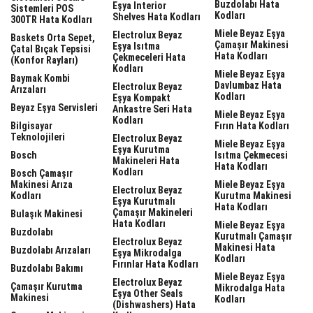
Buzdolabı Hata
Eşya Interior
Sistemleri POS
Kodları
Shelves Hata Kodları
300TR Hata Kodları
Miele Beyaz Eşya
Electrolux Beyaz
Baskets Orta Sepet,
Çamaşır Makinesi
Eşya Isıtma
Çatal Bıçak Tepsisi
Hata Kodları
Çekmeceleri Hata
(Konfor Rayları)
Kodları
Miele Beyaz Eşya
Baymak Kombi
Davlumbaz Hata
Electrolux Beyaz
Arızaları
Kodları
Eşya Kompakt
Beyaz Eşya Servisleri
Ankastre Seri Hata
Miele Beyaz Eşya
Kodları
Bilgisayar
Fırın Hata Kodları
Teknolojileri
Electrolux Beyaz
Miele Beyaz Eşya
Eşya Kurutma
Bosch
Isıtma Çekmecesi
Makineleri Hata
Hata Kodları
Kodları
Bosch Çamaşır
Makinesi Arıza
Miele Beyaz Eşya
Electrolux Beyaz
Kodları
Kurutma Makinesi
Eşya Kurutmalı
Hata Kodları
Çamaşır Makineleri
Bulaşık Makinesi
Hata Kodları
Miele Beyaz Eşya
Buzdolabı
Kurutmalı Çamaşır
Electrolux Beyaz
Makinesi Hata
Buzdolabı Arızaları
Eşya Mikrodalga
Kodları
Fırınlar Hata Kodları
Buzdolabı Bakımı
Miele Beyaz Eşya
Electrolux Beyaz
Çamaşır Kurutma
Mikrodalga Hata
Eşya Other Seals
Makinesi
Kodları
(dishwashers) Hata