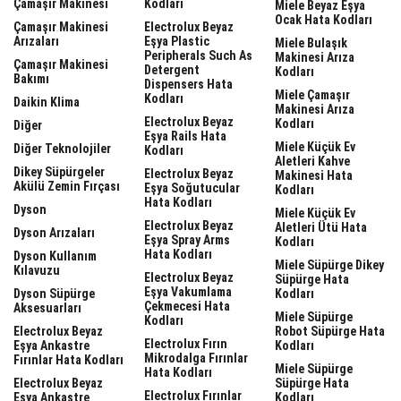
Çamaşır Makinesi
Kodları
Miele Beyaz Eşya
Ocak Hata Kodları
Çamaşır Makinesi
Electrolux Beyaz
Arızaları
Eşya Plastic
Miele Bulaşık
Peripherals Such As
Makinesi Arıza
Çamaşır Makinesi
Detergent
Kodları
Bakımı
Dispensers Hata
Miele Çamaşır
Kodları
Daikin Klima
Makinesi Arıza
Electrolux Beyaz
Kodları
Diğer
Eşya Rails Hata
Miele Küçük Ev
Diğer Teknolojiler
Kodları
Aletleri Kahve
Dikey Süpürgeler
Electrolux Beyaz
Makinesi Hata
Akülü Zemin Fırçası
Eşya Soğutucular
Kodları
Hata Kodları
Dyson
Miele Küçük Ev
Electrolux Beyaz
Aletleri Ütü Hata
Dyson Arızaları
Eşya Spray Arms
Kodları
Hata Kodları
Dyson Kullanım
Miele Süpürge Dikey
Kılavuzu
Electrolux Beyaz
Süpürge Hata
Eşya Vakumlama
Dyson Süpürge
Kodları
Çekmecesi Hata
Aksesuarları
Miele Süpürge
Kodları
Electrolux Beyaz
Robot Süpürge Hata
Electrolux Fırın
Eşya Ankastre
Kodları
Mikrodalga Fırınlar
Fırınlar Hata Kodları
Miele Süpürge
Hata Kodları
Electrolux Beyaz
Süpürge Hata
Electrolux Fırınlar
Eşya Ankastre
Kodları