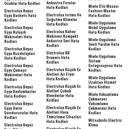
Ankastre Fırınlar
Ocaklar Hata Kodları
Miele Ütü Masası
Hata Kodları
Electrolux Beyaz
Fashion Master
Electrolux Isıtma Ve
Eşya Baskets Hata
Hata Kodları
Soğutma Klimalar
Kodları
Miele Uygulama
Hata Kodları
Electrolux Beyaz
Mobil Uygulama
Electrolux Kahve
Eşya Bulaşık
Hata Kodları
Makinesi Kompakt
Makineleri Hata
Miele Uygulama
Ankastre Seri Hata
Kodları
Sesli Yardım Hata
Kodları
Electrolux Beyaz
Kodları
Electrolux KB
Eşya Buzdolapları
Miele Uygulama
Drawers Hata
Hata Kodları
Sistem
Kodları
Electrolux Beyaz
Entegrasyonu Hata
Electrolux Küçük Ev
Eşya Çamaşır
Kodları
Aletleri Air Fryer
Makineleri Hata
Miele Uygulama
Hata Kodları
Kodları
Uzaktan Hizmet
Electrolux Küçük Ev
Electrolux Beyaz
Hata Kodları
Aletleri Çubuk
Eşya Davlumbazlar
Miele Vakumlama
Blenderlar Hata
Hata Kodları
Çekmecesi
Kodları
Electrolux Beyaz
Vakumlama
Electrolux Küçük Ev
Eşya Derin
Çekmecesi Hata
Aletleri Hava
Dondurucular Hata
Kodları
Temizleme Cihazları
Kodları
Mitsubishi Electric
Hata Kodları
Electrolux Beyaz
Klima
Electrolux Küçük Ev