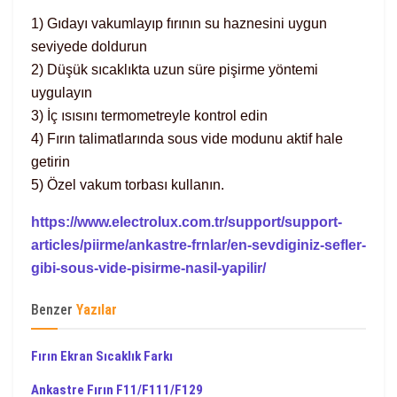
1) Gıdayı vakumlayıp fırının su haznesini uygun
seviyede doldurun
2) Düşük sıcaklıkta uzun süre pişirme yöntemi
uygulayın
3) İç ısısını termometreyle kontrol edin
4) Fırın talimatlarında sous vide modunu aktif hale
getirin
5) Özel vakum torbası kullanın.
https://www.electrolux.com.tr/support/support-
articles/piirme/ankastre-frnlar/en-sevdiginiz-sefler-
gibi-sous-vide-pisirme-nasil-yapilir/
Benzer
Yazılar
Fırın Ekran Sıcaklık Farkı
Ankastre Fırın F11/F111/F129