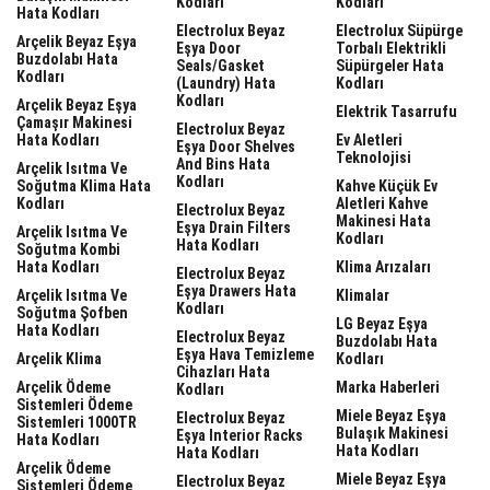
Kodları
Kodları
Hata Kodları
Electrolux Beyaz
Electrolux Süpürge
Arçelik Beyaz Eşya
Eşya Door
Torbalı Elektrikli
Buzdolabı Hata
Seals/gasket
Süpürgeler Hata
Kodları
(laundry) Hata
Kodları
Kodları
Arçelik Beyaz Eşya
Elektrik Tasarrufu
Çamaşır Makinesi
Electrolux Beyaz
Hata Kodları
Ev Aletleri
Eşya Door Shelves
Teknolojisi
And Bins Hata
Arçelik Isıtma Ve
Kodları
Soğutma Klima Hata
Kahve Küçük Ev
Kodları
Aletleri Kahve
Electrolux Beyaz
Makinesi Hata
Eşya Drain Filters
Arçelik Isıtma Ve
Kodları
Hata Kodları
Soğutma Kombi
Hata Kodları
Klima Arızaları
Electrolux Beyaz
Eşya Drawers Hata
Arçelik Isıtma Ve
Klimalar
Kodları
Soğutma Şofben
LG Beyaz Eşya
Hata Kodları
Electrolux Beyaz
Buzdolabı Hata
Eşya Hava Temizleme
Arçelik Klima
Kodları
Cihazları Hata
Arçelik Ödeme
Marka Haberleri
Kodları
Sistemleri Ödeme
Miele Beyaz Eşya
Electrolux Beyaz
Sistemleri 1000TR
Bulaşık Makinesi
Eşya Interior Racks
Hata Kodları
Hata Kodları
Hata Kodları
Arçelik Ödeme
Miele Beyaz Eşya
Electrolux Beyaz
Sistemleri Ödeme