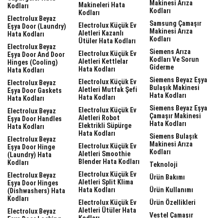
Makinesi Arıza
Makineleri Hata
Kodları
Kodları
Kodları
Electrolux Beyaz
Samsung Çamaşır
Electrolux Küçük Ev
Eşya Door (laundry)
Makinesi Arıza
Aletleri Kazanlı
Hata Kodları
Kodları
Ütüler Hata Kodları
Electrolux Beyaz
Siemens Arıza
Electrolux Küçük Ev
Eşya Door And Door
Kodları Ve Sorun
Aletleri Kettlelar
Hinges (cooling)
Giderme
Hata Kodları
Hata Kodları
Siemens Beyaz Eşya
Electrolux Küçük Ev
Electrolux Beyaz
Bulaşık Makinesi
Aletleri Mutfak Şefi
Eşya Door Gaskets
Hata Kodları
Hata Kodları
Hata Kodları
Siemens Beyaz Eşya
Electrolux Küçük Ev
Electrolux Beyaz
Çamaşır Makinesi
Aletleri Robot
Eşya Door Handles
Hata Kodları
Elektrikli Süpürge
Hata Kodları
Hata Kodları
Siemens Bulaşık
Electrolux Beyaz
Makinesi Arıza
Electrolux Küçük Ev
Eşya Door Hinge
Kodları
Aletleri Smoothie
(laundry) Hata
Blender Hata Kodları
Kodları
Teknoloji
Electrolux Küçük Ev
Electrolux Beyaz
Ürün Bakımı
Aletleri Split Klima
Eşya Door Hinges
Hata Kodları
Ürün Kullanımı
(dishwashers) Hata
Kodları
Electrolux Küçük Ev
Ürün Özellikleri
Aletleri Ütüler Hata
Electrolux Beyaz
Vestel Çamaşır
Kodları