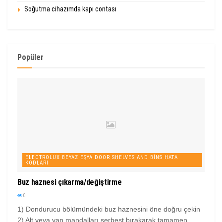
Soğutma cihazımda kapı contası
Popüler
ELECTROLUX BEYAZ EŞYA DOOR SHELVES AND BINS HATA
KODLARI
Buz haznesi çıkarma/değiştirme
0
1) Dondurucu bölümündeki buz haznesini öne doğru çekin
2) Alt veya yan mandalları serbest bırakarak tamamen