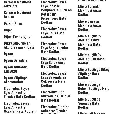
Çamaşır Makinesi
Electrolux Beyaz
Arızaları
Eşya Plastic
Miele Bulaşık
Peripherals Such As
Makinesi Arıza
Çamaşır Makinesi
Detergent
Kodları
Bakımı
Dispensers Hata
Miele Çamaşır
Kodları
Daikin Klima
Makinesi Arıza
Electrolux Beyaz
Kodları
Diğer
Eşya Rails Hata
Miele Küçük Ev
Diğer Teknolojiler
Kodları
Aletleri Kahve
Dikey Süpürgeler
Electrolux Beyaz
Makinesi Hata
Akülü Zemin Fırçası
Eşya Soğutucular
Kodları
Hata Kodları
Dyson
Miele Küçük Ev
Electrolux Beyaz
Aletleri Ütü Hata
Dyson Arızaları
Eşya Spray Arms
Kodları
Hata Kodları
Dyson Kullanım
Miele Süpürge Dikey
Kılavuzu
Electrolux Beyaz
Süpürge Hata
Eşya Vakumlama
Dyson Süpürge
Kodları
Çekmecesi Hata
Aksesuarları
Miele Süpürge
Kodları
Electrolux Beyaz
Robot Süpürge Hata
Electrolux Fırın
Eşya Ankastre
Kodları
Mikrodalga Fırınlar
Fırınlar Hata Kodları
Miele Süpürge
Hata Kodları
Electrolux Beyaz
Süpürge Hata
Electrolux Fırınlar
Eşya Ankastre
Kodları
Ankastre Fırınlar
Ocaklar Hata Kodları
Miele Ütü Masası