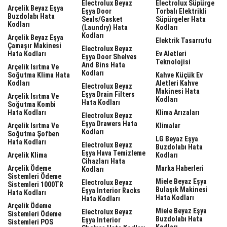
Electrolux Beyaz
Electrolux Süpürge
Arçelik Beyaz Eşya
Eşya Door
Torbalı Elektrikli
Buzdolabı Hata
Seals/gasket
Süpürgeler Hata
Kodları
(laundry) Hata
Kodları
Kodları
Arçelik Beyaz Eşya
Elektrik Tasarrufu
Çamaşır Makinesi
Electrolux Beyaz
Hata Kodları
Ev Aletleri
Eşya Door Shelves
Teknolojisi
And Bins Hata
Arçelik Isıtma Ve
Kodları
Soğutma Klima Hata
Kahve Küçük Ev
Kodları
Aletleri Kahve
Electrolux Beyaz
Makinesi Hata
Eşya Drain Filters
Arçelik Isıtma Ve
Kodları
Hata Kodları
Soğutma Kombi
Hata Kodları
Klima Arızaları
Electrolux Beyaz
Eşya Drawers Hata
Arçelik Isıtma Ve
Klimalar
Kodları
Soğutma Şofben
LG Beyaz Eşya
Hata Kodları
Electrolux Beyaz
Buzdolabı Hata
Eşya Hava Temizleme
Arçelik Klima
Kodları
Cihazları Hata
Arçelik Ödeme
Marka Haberleri
Kodları
Sistemleri Ödeme
Miele Beyaz Eşya
Electrolux Beyaz
Sistemleri 1000TR
Bulaşık Makinesi
Eşya Interior Racks
Hata Kodları
Hata Kodları
Hata Kodları
Arçelik Ödeme
Miele Beyaz Eşya
Electrolux Beyaz
Sistemleri Ödeme
Buzdolabı Hata
Eşya Interior
Sistemleri POS
Kodları