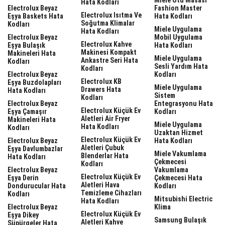
Hata Kodları
Electrolux Beyaz
Fashion Master
Electrolux Isıtma Ve
Eşya Baskets Hata
Hata Kodları
Soğutma Klimalar
Kodları
Miele Uygulama
Hata Kodları
Electrolux Beyaz
Mobil Uygulama
Electrolux Kahve
Eşya Bulaşık
Hata Kodları
Makinesi Kompakt
Makineleri Hata
Miele Uygulama
Ankastre Seri Hata
Kodları
Sesli Yardım Hata
Kodları
Electrolux Beyaz
Kodları
Electrolux KB
Eşya Buzdolapları
Miele Uygulama
Drawers Hata
Hata Kodları
Sistem
Kodları
Electrolux Beyaz
Entegrasyonu Hata
Electrolux Küçük Ev
Eşya Çamaşır
Kodları
Aletleri Air Fryer
Makineleri Hata
Miele Uygulama
Hata Kodları
Kodları
Uzaktan Hizmet
Electrolux Küçük Ev
Electrolux Beyaz
Hata Kodları
Aletleri Çubuk
Eşya Davlumbazlar
Miele Vakumlama
Blenderlar Hata
Hata Kodları
Çekmecesi
Kodları
Electrolux Beyaz
Vakumlama
Electrolux Küçük Ev
Eşya Derin
Çekmecesi Hata
Aletleri Hava
Dondurucular Hata
Kodları
Temizleme Cihazları
Kodları
Mitsubishi Electric
Hata Kodları
Electrolux Beyaz
Klima
Electrolux Küçük Ev
Eşya Dikey
Samsung Bulaşık
Aletleri Kahve
Süpürgeler Hata