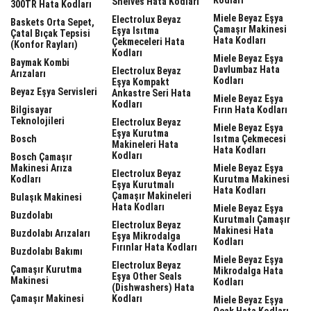
Shelves Hata Kodları
300TR Hata Kodları
Miele Beyaz Eşya
Electrolux Beyaz
Baskets Orta Sepet,
Çamaşır Makinesi
Eşya Isıtma
Çatal Bıçak Tepsisi
Hata Kodları
Çekmeceleri Hata
(Konfor Rayları)
Kodları
Miele Beyaz Eşya
Baymak Kombi
Davlumbaz Hata
Electrolux Beyaz
Arızaları
Kodları
Eşya Kompakt
Beyaz Eşya Servisleri
Ankastre Seri Hata
Miele Beyaz Eşya
Kodları
Bilgisayar
Fırın Hata Kodları
Teknolojileri
Electrolux Beyaz
Miele Beyaz Eşya
Eşya Kurutma
Bosch
Isıtma Çekmecesi
Makineleri Hata
Hata Kodları
Kodları
Bosch Çamaşır
Makinesi Arıza
Miele Beyaz Eşya
Electrolux Beyaz
Kodları
Kurutma Makinesi
Eşya Kurutmalı
Hata Kodları
Çamaşır Makineleri
Bulaşık Makinesi
Hata Kodları
Miele Beyaz Eşya
Buzdolabı
Kurutmalı Çamaşır
Electrolux Beyaz
Makinesi Hata
Buzdolabı Arızaları
Eşya Mikrodalga
Kodları
Fırınlar Hata Kodları
Buzdolabı Bakımı
Miele Beyaz Eşya
Electrolux Beyaz
Çamaşır Kurutma
Mikrodalga Hata
Eşya Other Seals
Makinesi
Kodları
(dishwashers) Hata
Çamaşır Makinesi
Kodları
Miele Beyaz Eşya
Ocak Hata Kodları