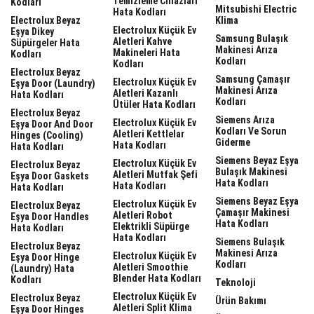
Temizleme Cihazları
Kodları
Mitsubishi Electric
Hata Kodları
Electrolux Beyaz
Klima
Electrolux Küçük Ev
Eşya Dikey
Samsung Bulaşık
Aletleri Kahve
Süpürgeler Hata
Makinesi Arıza
Makineleri Hata
Kodları
Kodları
Kodları
Electrolux Beyaz
Samsung Çamaşır
Electrolux Küçük Ev
Eşya Door (laundry)
Makinesi Arıza
Aletleri Kazanlı
Hata Kodları
Kodları
Ütüler Hata Kodları
Electrolux Beyaz
Siemens Arıza
Electrolux Küçük Ev
Eşya Door And Door
Kodları Ve Sorun
Aletleri Kettlelar
Hinges (cooling)
Giderme
Hata Kodları
Hata Kodları
Siemens Beyaz Eşya
Electrolux Küçük Ev
Electrolux Beyaz
Bulaşık Makinesi
Aletleri Mutfak Şefi
Eşya Door Gaskets
Hata Kodları
Hata Kodları
Hata Kodları
Siemens Beyaz Eşya
Electrolux Küçük Ev
Electrolux Beyaz
Çamaşır Makinesi
Aletleri Robot
Eşya Door Handles
Hata Kodları
Elektrikli Süpürge
Hata Kodları
Hata Kodları
Siemens Bulaşık
Electrolux Beyaz
Makinesi Arıza
Electrolux Küçük Ev
Eşya Door Hinge
Kodları
Aletleri Smoothie
(laundry) Hata
Blender Hata Kodları
Kodları
Teknoloji
Electrolux Küçük Ev
Electrolux Beyaz
Ürün Bakımı
Aletleri Split Klima
Eşya Door Hinges