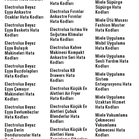
Miele Süpürge
Hata Kodları
Electrolux Beyaz
Süpürge Hata
Electrolux Fırınlar
Eşya Ankastre
Kodları
Ankastre Fırınlar
Ocaklar Hata Kodları
Miele Ütü Masası
Hata Kodları
Electrolux Beyaz
Fashion Master
Electrolux Isıtma Ve
Eşya Baskets Hata
Hata Kodları
Soğutma Klimalar
Kodları
Miele Uygulama
Hata Kodları
Electrolux Beyaz
Mobil Uygulama
Electrolux Kahve
Eşya Bulaşık
Hata Kodları
Makinesi Kompakt
Makineleri Hata
Miele Uygulama
Ankastre Seri Hata
Kodları
Sesli Yardım Hata
Kodları
Electrolux Beyaz
Kodları
Electrolux KB
Eşya Buzdolapları
Miele Uygulama
Drawers Hata
Hata Kodları
Sistem
Kodları
Electrolux Beyaz
Entegrasyonu Hata
Electrolux Küçük Ev
Eşya Çamaşır
Kodları
Aletleri Air Fryer
Makineleri Hata
Miele Uygulama
Hata Kodları
Kodları
Uzaktan Hizmet
Electrolux Küçük Ev
Electrolux Beyaz
Hata Kodları
Aletleri Çubuk
Eşya Davlumbazlar
Miele Vakumlama
Blenderlar Hata
Hata Kodları
Çekmecesi
Kodları
Electrolux Beyaz
Vakumlama
Electrolux Küçük Ev
Eşya Derin
Çekmecesi Hata
Aletleri Hava
Dondurucular Hata
Kodları