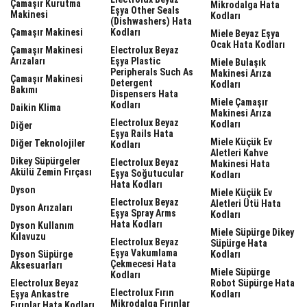
Çamaşır Kurutma
Mikrodalga Hata
Eşya Other Seals
Makinesi
Kodları
(dishwashers) Hata
Çamaşır Makinesi
Kodları
Miele Beyaz Eşya
Ocak Hata Kodları
Çamaşır Makinesi
Electrolux Beyaz
Arızaları
Eşya Plastic
Miele Bulaşık
Peripherals Such As
Makinesi Arıza
Çamaşır Makinesi
Detergent
Kodları
Bakımı
Dispensers Hata
Miele Çamaşır
Kodları
Daikin Klima
Makinesi Arıza
Electrolux Beyaz
Kodları
Diğer
Eşya Rails Hata
Miele Küçük Ev
Diğer Teknolojiler
Kodları
Aletleri Kahve
Dikey Süpürgeler
Electrolux Beyaz
Makinesi Hata
Akülü Zemin Fırçası
Eşya Soğutucular
Kodları
Hata Kodları
Dyson
Miele Küçük Ev
Electrolux Beyaz
Aletleri Ütü Hata
Dyson Arızaları
Eşya Spray Arms
Kodları
Hata Kodları
Dyson Kullanım
Miele Süpürge Dikey
Kılavuzu
Electrolux Beyaz
Süpürge Hata
Eşya Vakumlama
Dyson Süpürge
Kodları
Çekmecesi Hata
Aksesuarları
Miele Süpürge
Kodları
Electrolux Beyaz
Robot Süpürge Hata
Electrolux Fırın
Eşya Ankastre
Kodları
Mikrodalga Fırınlar
Fırınlar Hata Kodları