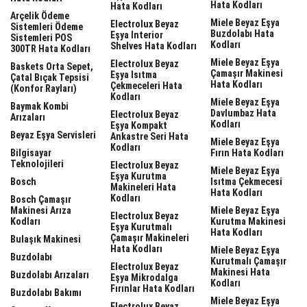
Hata Kodları
Hata Kodları
Arçelik Ödeme
Miele Beyaz Eşya
Electrolux Beyaz
Sistemleri Ödeme
Buzdolabı Hata
Eşya Interior
Sistemleri POS
Kodları
Shelves Hata Kodları
300TR Hata Kodları
Miele Beyaz Eşya
Electrolux Beyaz
Baskets Orta Sepet,
Çamaşır Makinesi
Eşya Isıtma
Çatal Bıçak Tepsisi
Hata Kodları
Çekmeceleri Hata
(Konfor Rayları)
Kodları
Miele Beyaz Eşya
Baymak Kombi
Davlumbaz Hata
Electrolux Beyaz
Arızaları
Kodları
Eşya Kompakt
Beyaz Eşya Servisleri
Ankastre Seri Hata
Miele Beyaz Eşya
Kodları
Bilgisayar
Fırın Hata Kodları
Teknolojileri
Electrolux Beyaz
Miele Beyaz Eşya
Eşya Kurutma
Bosch
Isıtma Çekmecesi
Makineleri Hata
Hata Kodları
Kodları
Bosch Çamaşır
Makinesi Arıza
Miele Beyaz Eşya
Electrolux Beyaz
Kodları
Kurutma Makinesi
Eşya Kurutmalı
Hata Kodları
Çamaşır Makineleri
Bulaşık Makinesi
Hata Kodları
Miele Beyaz Eşya
Buzdolabı
Kurutmalı Çamaşır
Electrolux Beyaz
Makinesi Hata
Buzdolabı Arızaları
Eşya Mikrodalga
Kodları
Fırınlar Hata Kodları
Buzdolabı Bakımı
Miele Beyaz Eşya
Electrolux Beyaz