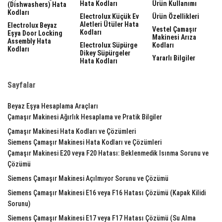
Hata Kodları
Ürün Kullanımı
(dishwashers) Hata
Kodları
Electrolux Küçük Ev
Ürün Özellikleri
Aletleri Ütüler Hata
Electrolux Beyaz
Vestel Çamaşır
Kodları
Eşya Door Locking
Makinesi Arıza
Assembly Hata
Electrolux Süpürge
Kodları
Kodları
Dikey Süpürgeler
Yararlı Bilgiler
Hata Kodları
Sayfalar
Beyaz Eşya Hesaplama Araçları
Çamaşır Makinesi Ağırlık Hesaplama ve Pratik Bilgiler
Çamaşır Makinesi Hata Kodları ve Çözümleri
Siemens Çamaşır Makinesi Hata Kodları ve Çözümleri
Çamaşır Makinesi E20 veya F20 Hatası: Beklenmedik Isınma Sorunu ve
Çözümü
Siemens Çamaşır Makinesi Açılmıyor Sorunu ve Çözümü
Siemens Çamaşır Makinesi E16 veya F16 Hatası Çözümü (Kapak Kilidi
Sorunu)
Siemens Çamaşır Makinesi E17 veya F17 Hatası Çözümü (Su Alma