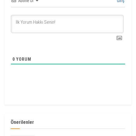
Abone Ol
Giriş
0
YORUM
Önerilenler