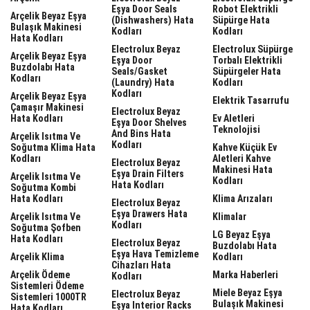
Eşya Door Seals
Robot Elektrikli
Arçelik Beyaz Eşya
(dishwashers) Hata
Süpürge Hata
Bulaşık Makinesi
Kodları
Kodları
Hata Kodları
Electrolux Beyaz
Electrolux Süpürge
Arçelik Beyaz Eşya
Eşya Door
Torbalı Elektrikli
Buzdolabı Hata
Seals/gasket
Süpürgeler Hata
Kodları
(laundry) Hata
Kodları
Kodları
Arçelik Beyaz Eşya
Elektrik Tasarrufu
Çamaşır Makinesi
Electrolux Beyaz
Hata Kodları
Ev Aletleri
Eşya Door Shelves
Teknolojisi
And Bins Hata
Arçelik Isıtma Ve
Kodları
Soğutma Klima Hata
Kahve Küçük Ev
Kodları
Aletleri Kahve
Electrolux Beyaz
Makinesi Hata
Eşya Drain Filters
Arçelik Isıtma Ve
Kodları
Hata Kodları
Soğutma Kombi
Hata Kodları
Klima Arızaları
Electrolux Beyaz
Eşya Drawers Hata
Arçelik Isıtma Ve
Klimalar
Kodları
Soğutma Şofben
LG Beyaz Eşya
Hata Kodları
Electrolux Beyaz
Buzdolabı Hata
Eşya Hava Temizleme
Arçelik Klima
Kodları
Cihazları Hata
Arçelik Ödeme
Marka Haberleri
Kodları
Sistemleri Ödeme
Miele Beyaz Eşya
Electrolux Beyaz
Sistemleri 1000TR
Bulaşık Makinesi
Eşya Interior Racks
Hata Kodları