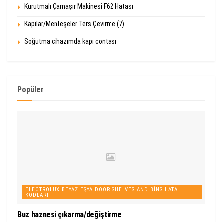
Kurutmalı Çamaşır Makinesi F62 Hatası
Kapılar/Menteşeler Ters Çevirme (7)
Soğutma cihazımda kapı contası
Popüler
ELECTROLUX BEYAZ EŞYA DOOR SHELVES AND BINS HATA
KODLARI
Buz haznesi çıkarma/değiştirme