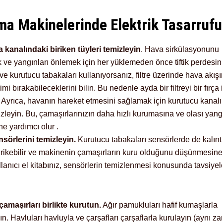
ma Makinelerinde Elektrik Tasarrufu
kanalındaki biriken tüyleri temizleyin
. Hava sirkülasyonunu
k ve yangınları önlemek için her yüklemeden önce tiftik perdesin
ve kurutucu tabakaları kullanıyorsanız, filtre üzerinde hava akışı
kimi bırakabileceklerini bilin. Bu nedenle ayda bir filtreyi bir fırça 
. Ayrıca, havanın hareket etmesini sağlamak için kurutucu kanalı
zleyin. Bu, çamaşırlarınızın daha hızlı kurumasına ve olası yang
e yardımcı olur .
sörlerini temizleyin.
Kurutucu tabakaları sensörlerde de kalıntı
irikebilir ve makinenin çamaşırların kuru olduğunu düşünmesin
ullanıcı el kitabınız, sensörlerin temizlenmesi konusunda tavsiyel
amaşırları birlikte kurutun.
Ağır pamukluları hafif kumaşlarla
ın. Havluları havluyla ve çarşafları çarşaflarla kurulayın (aynı 