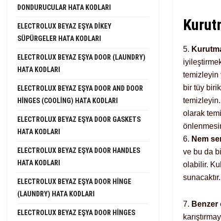
DONDURUCULAR HATA KODLARI
Kurut
ELECTROLUX BEYAZ EŞYA DIKEY
SÜPÜRGELER HATA KODLARI
5.
Kurutma 
ELECTROLUX BEYAZ EŞYA DOOR (LAUNDRY)
iyileştirme
HATA KODLARI
temizleyin 
bir tüy biri
ELECTROLUX BEYAZ EŞYA DOOR AND DOOR
temizleyin
HINGES (COOLING) HATA KODLARI
olarak temi
ELECTROLUX BEYAZ EŞYA DOOR GASKETS
önlenmesin
HATA KODLARI
6.
Nem sen
ELECTROLUX BEYAZ EŞYA DOOR HANDLES
ve bu da b
HATA KODLARI
olabilir. K
sunacaktır.
ELECTROLUX BEYAZ EŞYA DOOR HINGE
(LAUNDRY) HATA KODLARI
7.
Benzer ç
ELECTROLUX BEYAZ EŞYA DOOR HINGES
karıştırmay