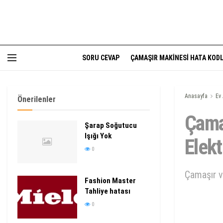
SORU CEVAP
ÇAMAŞIR MAKINESI HATA KODL
Anasayfa
Ev 
Önerilenler
Çama
Şarap Soğutucu
Işığı Yok
Elekt
0
Çamaşır v
Fashion Master
Tahliye hatası
0