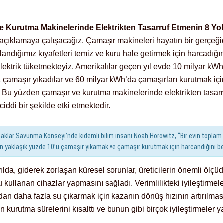
e Kurutma Makinelerinde Elektrikten Tasarruf Etmenin 8 Yo
açıklamaya çalışacağız. Çamaşır makineleri hayatın bir gerçeğid
landığımız kıyafetleri temiz ve kuru hale getirmek için harcadığ
lektrik tüketmekteyiz. Amerikalılar geçen yıl evde 10 milyar kWh
 çamaşır yıkadılar ve 60 milyar kWh’da çamaşırları kurutmak için
r. Bu yüzden çamaşır ve kurutma makinelerinde elektrikten tasar
iddi bir şekilde etki etmektedir.
aklar Savunma Konseyi’nde kıdemli bilim insanı Noah Horowitz, “Bir evin toplam 
ın yaklaşık yüzde 10’u çamaşır yıkamak ve çamaşır kurutmak için harcandığını beli
ılda, giderek zorlaşan küresel sorunlar, üreticilerin önemli ölç
u kullanan cihazlar yapmasını sağladı. Verimlilikteki iyileştirmele
dan daha fazla su çıkarmak için kazanın dönüş hızının artırılmas
n kurutma sürelerini kısalttı ve bunun gibi birçok iyileştirmeler ya