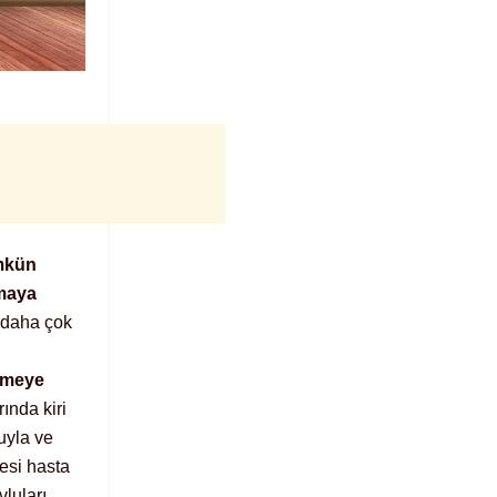
ümkün
lmaya
e daha çok
tmeye
ında kiri
suyla ve
yesi hasta
vluları