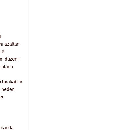
i
nı azaltan
ile
nı düzenli
ınların
 bırakabilir
e neden
er
zamanda