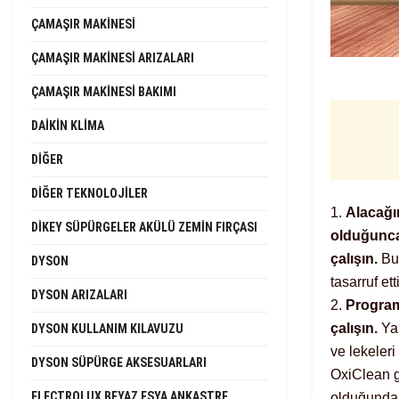
ÇAMAŞIR MAKINESI
ÇAMAŞIR MAKINESI ARIZALARI
ÇAMAŞIR MAKINESI BAKIMI
DAIKIN KLIMA
DIĞER
DIĞER TEKNOLOJILER
1.
Alacağı
DIKEY SÜPÜRGELER AKÜLÜ ZEMIN FIRÇASI
olduğunca
çalışın.
Bu 
DYSON
tasarruf ett
DYSON ARIZALARI
2.
Program
çalışın.
Yap
DYSON KULLANIM KILAVUZU
ve lekeleri
DYSON SÜPÜRGE AKSESUARLARI
OxiClean gi
ELECTROLUX BEYAZ EŞYA ANKASTRE
olduğunda, 