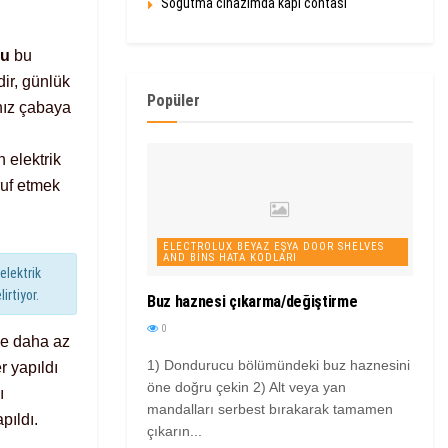
Soğutma cihazımda kapı contası
lu
bu
ir, günlük
Popüler
ınız çabaya
 elektrik
ruf etmek
ELECTROLUX BEYAZ EŞYA DOOR SHELVES
AND BINS HATA KODLARI
elektrik
rtiyor.
Buz haznesi çıkarma/değiştirme
0
üde daha az
1) Dondurucu bölümündeki buz haznesini
r yapıldı
öne doğru çekin 2) Alt veya yan
ı
mandalları serbest bırakarak tamamen
pıldı.
çıkarın...