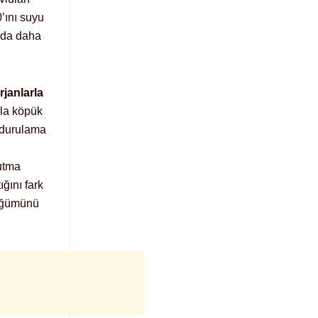
0’ını suyu
u da daha
janlarla
zla köpük
r durulama
utma
ğını fark
düğümünü