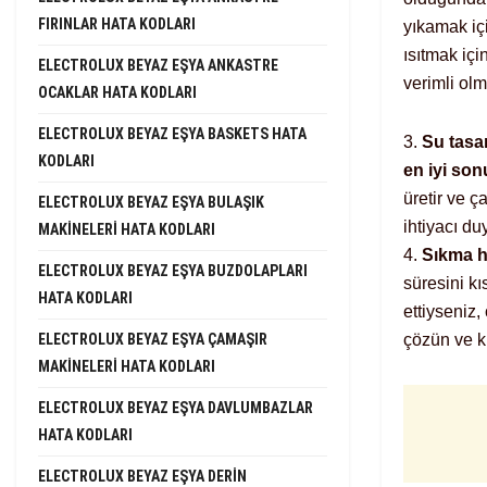
FIRINLAR HATA KODLARI
yıkamak içi
ısıtmak içi
ELECTROLUX BEYAZ EŞYA ANKASTRE
verimli olm
OCAKLAR HATA KODLARI
ELECTROLUX BEYAZ EŞYA BASKETS HATA
3.
Su tasa
KODLARI
en iyi sonu
üretir ve 
ELECTROLUX BEYAZ EŞYA BULAŞIK
ihtiyacı du
MAKINELERI HATA KODLARI
4.
Sıkma hı
ELECTROLUX BEYAZ EŞYA BUZDOLAPLARI
süresini kı
HATA KODLARI
ettiyseniz,
çözün ve k
ELECTROLUX BEYAZ EŞYA ÇAMAŞIR
MAKINELERI HATA KODLARI
ELECTROLUX BEYAZ EŞYA DAVLUMBAZLAR
HATA KODLARI
ELECTROLUX BEYAZ EŞYA DERIN