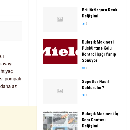
Brülör/Izgara Renk
Değişimi
0
Bulaşık Makinesi
Püskürtme Kolu
Kontrol Işığı Yanıp
lı
Sönüyor
 havayı
0
ihtiyaç
 Isı pompalı
Sepetler Nasıl
 daha az
Doldurulur?
0
Bulaşık Makinesi İç
Kapı Contası
Değişimi