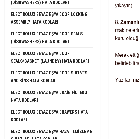
(DISHWASHERS) HATA KODLARI
yıkayın).
ELECTROLUX BEYAZ EŞYA DOOR LOCKING
8.
Zamanlı
ASSEMBLY HATA KODLARI
makineleri
ELECTROLUX BEYAZ EŞYA DOOR SEALS
kuru olduğ
(DISHWASHERS) HATA KODLARI
ELECTROLUX BEYAZ EŞYA DOOR
Merak etti
SEALS/GASKET (LAUNDRY) HATA KODLARI
belirtebilir
ELECTROLUX BEYAZ EŞYA DOOR SHELVES
Yazılarımı
AND BINS HATA KODLARI
ELECTROLUX BEYAZ EŞYA DRAIN FILTERS
HATA KODLARI
ELECTROLUX BEYAZ EŞYA DRAWERS HATA
KODLARI
ELECTROLUX BEYAZ EŞYA HAVA TEMIZLEME