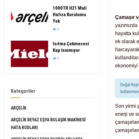
1000TR H21 Mali
Hafıza Kurulumu
Çamaşır v
Yok
yazımızda 
0
hayatta kul
ek olarak e
Isıtma Çekmecesi
harcayarak
Kap Isınmıyor
kullandıla
0
ekonomiyi c
Doğal Kayn
Kategoriler
kullanımın
Son yirmi y
ARÇELIK
enerji ve s
ARÇELIK BEYAZ EŞYA BULAŞIK MAKINESI
çamaşırlar
HATA KODLARI
çamaşırları