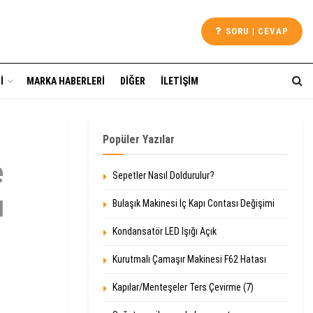
SORU | CEVAP
I
MARKA HABERLERI
DIĞER
İLETIŞIM
Popüler Yazılar
e
Sepetler Nasıl Doldurulur?
u
Bulaşık Makinesi İç Kapı Contası Değişimi
Kondansatör LED Işığı Açık
Kurutmalı Çamaşır Makinesi F62 Hatası
Kapılar/Menteşeler Ters Çevirme (7)