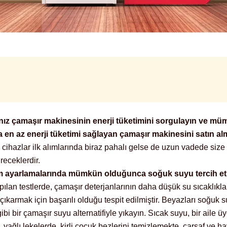
nız çamaşır makinesinin enerji tüketimini sorgulayın ve m
 en az enerji tüketimi sağlayan çamaşır makinesini satın a
cihazlar ilk alımlarında biraz pahalı gelse de uzun vadede siz
ireceklerdir.
 ayarlamalarında mümkün olduğunca soğuk suyu tercih e
ılan testlerde, çamaşır deterjanlarının daha düşük su sıcaklıklar
 çıkarmak için başarılı olduğu tespit edilmiştir. Beyazları soğuk 
bi bir çamaşır suyu alternatifiyle yıkayın. Sıcak suyu, bir aile ü
yağlı lekelerde, kirli çocuk bezlerini temizlemekte, çarşaf ve ha