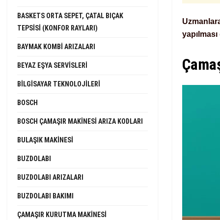
BASKETS ORTA SEPET, ÇATAL BIÇAK
Uzmanlara
TEPSISI (KONFOR RAYLARI)
yapılması 
BAYMAK KOMBI ARIZALARI
Çamaş
BEYAZ EŞYA SERVISLERI
BILGISAYAR TEKNOLOJILERI
BOSCH
BOSCH ÇAMAŞIR MAKINESI ARIZA KODLARI
BULAŞIK MAKINESI
BUZDOLABI
BUZDOLABI ARIZALARI
BUZDOLABI BAKIMI
ÇAMAŞIR KURUTMA MAKINESI