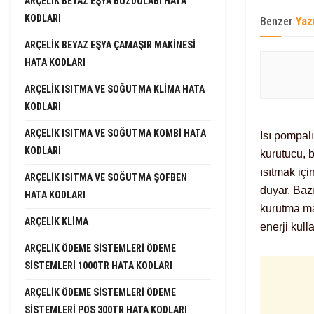
ARÇELIK BEYAZ EŞYA BUZDOLABI HATA
KODLARI
Benzer
Yaz
ARÇELIK BEYAZ EŞYA ÇAMAŞIR MAKINESI
HATA KODLARI
ARÇELIK ISITMA VE SOĞUTMA KLIMA HATA
KODLARI
ARÇELIK ISITMA VE SOĞUTMA KOMBI HATA
Isı pompalı
KODLARI
kurutucu, 
ısıtmak içi
ARÇELIK ISITMA VE SOĞUTMA ŞOFBEN
duyar. Bazı
HATA KODLARI
kurutma ma
ARÇELIK KLIMA
enerji kulla
ARÇELIK ÖDEME SISTEMLERI ÖDEME
SISTEMLERI 1000TR HATA KODLARI
ARÇELIK ÖDEME SISTEMLERI ÖDEME
SISTEMLERI POS 300TR HATA KODLARI