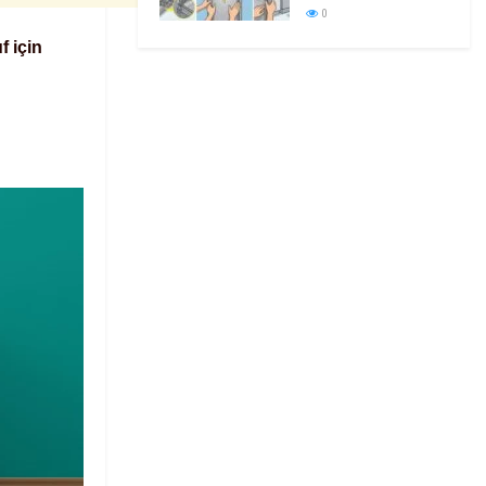
0
f için