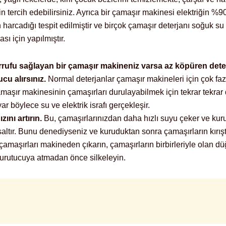
n tercih edebilirsiniz. Ayrıca bir çamaşır makinesi elektriğin %9
n harcadığı tespit edilmiştir ve birçok çamaşır deterjanı soğuk s
ası için yapılmıştır.
rrufu sağlayan bir çamaşır makineniz varsa az köpüren deter
cu alırsınız.
Normal deterjanlar çamaşır makineleri için çok fa
çamaşır makinesinin çamaşırları durulayabilmek için tekrar tekra
yar böylece su ve elektrik israfı gerçekleşir.
zını artırın.
Bu, çamaşırlarınızdan daha hızlı suyu çeker ve kur
saltır. Bunu denediyseniz ve kuruduktan sonra çamaşırların kırıştı
 çamaşırları makineden çıkarın, çamaşırların birbirleriyle olan 
urutucuya atmadan önce silkeleyin.