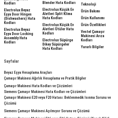
Blender Hata Kodları
Kodları
Teknoloji
Electrolux Küçük Ev
Electrolux Beyaz
Ürün Bakımı
Aletleri Split Klima
Eşya Door Hinges
Hata Kodları
Ürün Kullanımı
(dishwashers) Hata
Kodları
Electrolux Küçük Ev
Ürün Özellikleri
Aletleri Ütüler Hata
Electrolux Beyaz
Vestel Çamaşır
Kodları
Eşya Door Locking
Makinesi Arıza
Assembly Hata
Electrolux Süpürge
Kodları
Kodları
Dikey Süpürgeler
Yararlı Bilgiler
Hata Kodları
Sayfalar
Beyaz Eşya Hesaplama Araçları
Çamaşır Makinesi Ağırlık Hesaplama ve Pratik Bilgiler
Çamaşır Makinesi Hata Kodları ve Çözümleri
Siemens Çamaşır Makinesi Hata Kodları ve Çözümleri
Çamaşır Makinesi E20 veya F20 Hatası: Beklenmedik Isınma Sorunu ve
Çözümü
Siemens Çamaşır Makinesi Açılmıyor Sorunu ve Çözümü