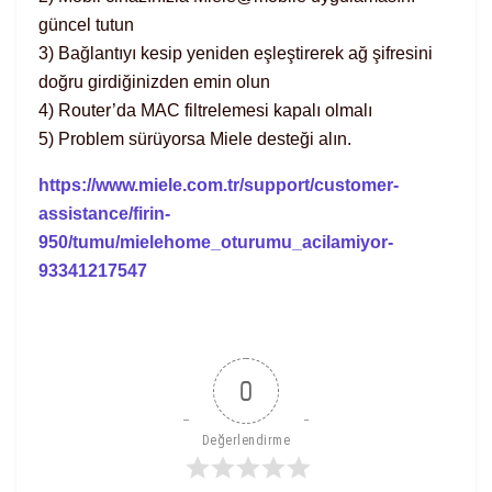
güncel tutun
3) Bağlantıyı kesip yeniden eşleştirerek ağ şifresini
doğru girdiğinizden emin olun
4) Router’da MAC filtrelemesi kapalı olmalı
5) Problem sürüyorsa Miele desteği alın.
https://www.miele.com.tr/support/customer-
assistance/firin-
950/tumu/mielehome_oturumu_acilamiyor-
93341217547
0
Değerlendirme