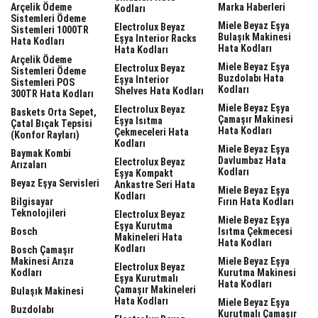
Arçelik Ödeme
Marka Haberleri
Kodları
Sistemleri Ödeme
Miele Beyaz Eşya
Electrolux Beyaz
Sistemleri 1000TR
Bulaşık Makinesi
Eşya Interior Racks
Hata Kodları
Hata Kodları
Hata Kodları
Arçelik Ödeme
Miele Beyaz Eşya
Electrolux Beyaz
Sistemleri Ödeme
Buzdolabı Hata
Eşya Interior
Sistemleri POS
Kodları
Shelves Hata Kodları
300TR Hata Kodları
Miele Beyaz Eşya
Electrolux Beyaz
Baskets Orta Sepet,
Çamaşır Makinesi
Eşya Isıtma
Çatal Bıçak Tepsisi
Hata Kodları
Çekmeceleri Hata
(Konfor Rayları)
Kodları
Miele Beyaz Eşya
Baymak Kombi
Davlumbaz Hata
Electrolux Beyaz
Arızaları
Kodları
Eşya Kompakt
Beyaz Eşya Servisleri
Ankastre Seri Hata
Miele Beyaz Eşya
Kodları
Bilgisayar
Fırın Hata Kodları
Teknolojileri
Electrolux Beyaz
Miele Beyaz Eşya
Eşya Kurutma
Bosch
Isıtma Çekmecesi
Makineleri Hata
Hata Kodları
Kodları
Bosch Çamaşır
Makinesi Arıza
Miele Beyaz Eşya
Electrolux Beyaz
Kodları
Kurutma Makinesi
Eşya Kurutmalı
Hata Kodları
Çamaşır Makineleri
Bulaşık Makinesi
Hata Kodları
Miele Beyaz Eşya
Buzdolabı
Kurutmalı Çamaşır