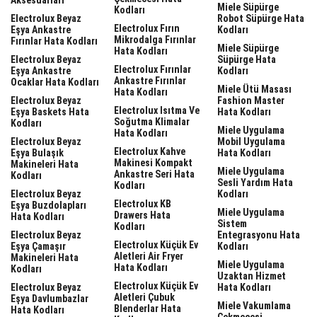
Miele Süpürge
Kodları
Electrolux Beyaz
Robot Süpürge Hata
Electrolux Fırın
Eşya Ankastre
Kodları
Mikrodalga Fırınlar
Fırınlar Hata Kodları
Miele Süpürge
Hata Kodları
Electrolux Beyaz
Süpürge Hata
Electrolux Fırınlar
Eşya Ankastre
Kodları
Ankastre Fırınlar
Ocaklar Hata Kodları
Miele Ütü Masası
Hata Kodları
Electrolux Beyaz
Fashion Master
Electrolux Isıtma Ve
Eşya Baskets Hata
Hata Kodları
Soğutma Klimalar
Kodları
Miele Uygulama
Hata Kodları
Electrolux Beyaz
Mobil Uygulama
Electrolux Kahve
Eşya Bulaşık
Hata Kodları
Makinesi Kompakt
Makineleri Hata
Miele Uygulama
Ankastre Seri Hata
Kodları
Sesli Yardım Hata
Kodları
Electrolux Beyaz
Kodları
Electrolux KB
Eşya Buzdolapları
Miele Uygulama
Drawers Hata
Hata Kodları
Sistem
Kodları
Electrolux Beyaz
Entegrasyonu Hata
Electrolux Küçük Ev
Eşya Çamaşır
Kodları
Aletleri Air Fryer
Makineleri Hata
Miele Uygulama
Hata Kodları
Kodları
Uzaktan Hizmet
Electrolux Küçük Ev
Electrolux Beyaz
Hata Kodları
Aletleri Çubuk
Eşya Davlumbazlar
Miele Vakumlama
Blenderlar Hata
Hata Kodları
Çekmecesi