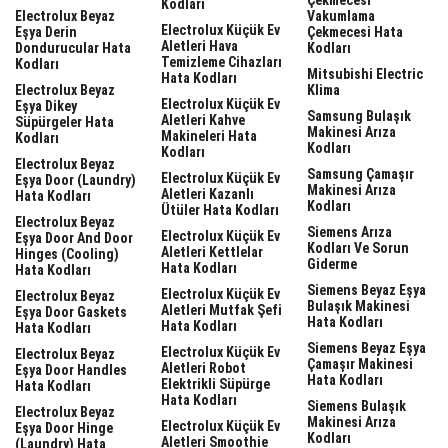
Kodları
Electrolux Beyaz
Vakumlama
Electrolux Küçük Ev
Eşya Derin
Çekmecesi Hata
Aletleri Hava
Dondurucular Hata
Kodları
Temizleme Cihazları
Kodları
Mitsubishi Electric
Hata Kodları
Electrolux Beyaz
Klima
Electrolux Küçük Ev
Eşya Dikey
Samsung Bulaşık
Aletleri Kahve
Süpürgeler Hata
Makinesi Arıza
Makineleri Hata
Kodları
Kodları
Kodları
Electrolux Beyaz
Samsung Çamaşır
Electrolux Küçük Ev
Eşya Door (laundry)
Makinesi Arıza
Aletleri Kazanlı
Hata Kodları
Kodları
Ütüler Hata Kodları
Electrolux Beyaz
Siemens Arıza
Electrolux Küçük Ev
Eşya Door And Door
Kodları Ve Sorun
Aletleri Kettlelar
Hinges (cooling)
Giderme
Hata Kodları
Hata Kodları
Siemens Beyaz Eşya
Electrolux Küçük Ev
Electrolux Beyaz
Bulaşık Makinesi
Aletleri Mutfak Şefi
Eşya Door Gaskets
Hata Kodları
Hata Kodları
Hata Kodları
Siemens Beyaz Eşya
Electrolux Küçük Ev
Electrolux Beyaz
Çamaşır Makinesi
Aletleri Robot
Eşya Door Handles
Hata Kodları
Elektrikli Süpürge
Hata Kodları
Hata Kodları
Siemens Bulaşık
Electrolux Beyaz
Makinesi Arıza
Electrolux Küçük Ev
Eşya Door Hinge
Kodları
Aletleri Smoothie
(laundry) Hata