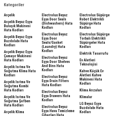
Kategoriler
Arçelik
Electrolux Beyaz
Electrolux Süpürge
Eşya Door Seals
Robot Elektrikli
Arçelik Beyaz Eşya
(dishwashers) Hata
Süpürge Hata
Bulaşık Makinesi
Kodları
Kodları
Hata Kodları
Electrolux Beyaz
Electrolux Süpürge
Arçelik Beyaz Eşya
Eşya Door
Torbalı Elektrikli
Buzdolabı Hata
Seals/gasket
Süpürgeler Hata
Kodları
(laundry) Hata
Kodları
Kodları
Arçelik Beyaz Eşya
Elektrik Tasarrufu
Çamaşır Makinesi
Electrolux Beyaz
Hata Kodları
Ev Aletleri
Eşya Door Shelves
Teknolojisi
And Bins Hata
Arçelik Isıtma Ve
Kodları
Soğutma Klima Hata
Kahve Küçük Ev
Kodları
Aletleri Kahve
Electrolux Beyaz
Makinesi Hata
Eşya Drain Filters
Arçelik Isıtma Ve
Kodları
Hata Kodları
Soğutma Kombi
Hata Kodları
Klima Arızaları
Electrolux Beyaz
Eşya Drawers Hata
Arçelik Isıtma Ve
Klimalar
Kodları
Soğutma Şofben
LG Beyaz Eşya
Hata Kodları
Electrolux Beyaz
Buzdolabı Hata
Eşya Hava Temizleme
Arçelik Klima
Kodları
Cihazları Hata