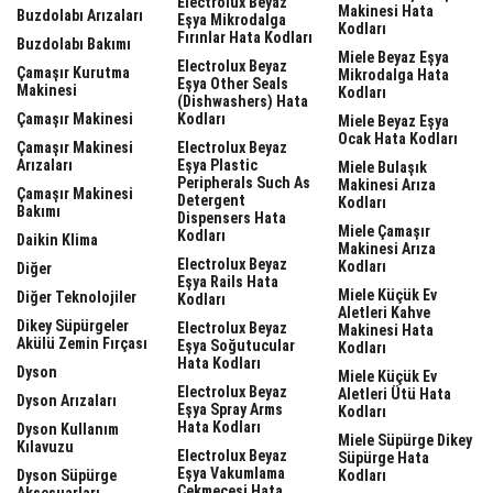
Electrolux Beyaz
Makinesi Hata
Buzdolabı Arızaları
Eşya Mikrodalga
Kodları
Fırınlar Hata Kodları
Buzdolabı Bakımı
Miele Beyaz Eşya
Electrolux Beyaz
Çamaşır Kurutma
Mikrodalga Hata
Eşya Other Seals
Makinesi
Kodları
(dishwashers) Hata
Çamaşır Makinesi
Kodları
Miele Beyaz Eşya
Ocak Hata Kodları
Çamaşır Makinesi
Electrolux Beyaz
Arızaları
Eşya Plastic
Miele Bulaşık
Peripherals Such As
Makinesi Arıza
Çamaşır Makinesi
Detergent
Kodları
Bakımı
Dispensers Hata
Miele Çamaşır
Kodları
Daikin Klima
Makinesi Arıza
Electrolux Beyaz
Kodları
Diğer
Eşya Rails Hata
Miele Küçük Ev
Diğer Teknolojiler
Kodları
Aletleri Kahve
Dikey Süpürgeler
Electrolux Beyaz
Makinesi Hata
Akülü Zemin Fırçası
Eşya Soğutucular
Kodları
Hata Kodları
Dyson
Miele Küçük Ev
Electrolux Beyaz
Aletleri Ütü Hata
Dyson Arızaları
Eşya Spray Arms
Kodları
Hata Kodları
Dyson Kullanım
Miele Süpürge Dikey
Kılavuzu
Electrolux Beyaz
Süpürge Hata
Eşya Vakumlama
Dyson Süpürge
Kodları
Çekmecesi Hata
Aksesuarları