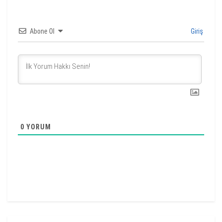
Abone Ol
Giriş
0
YORUM