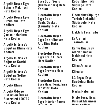
Eşya Door Seals
Robot Elektrikli
Arçelik Beyaz Eşya
(dishwashers) Hata
Süpürge Hata
Bulaşık Makinesi
Kodları
Kodları
Hata Kodları
Electrolux Beyaz
Electrolux Süpürge
Arçelik Beyaz Eşya
Eşya Door
Torbalı Elektrikli
Buzdolabı Hata
Seals/gasket
Süpürgeler Hata
Kodları
(laundry) Hata
Kodları
Kodları
Arçelik Beyaz Eşya
Elektrik Tasarrufu
Çamaşır Makinesi
Electrolux Beyaz
Hata Kodları
Ev Aletleri
Eşya Door Shelves
Teknolojisi
And Bins Hata
Arçelik Isıtma Ve
Kodları
Soğutma Klima Hata
Kahve Küçük Ev
Kodları
Aletleri Kahve
Electrolux Beyaz
Makinesi Hata
Eşya Drain Filters
Arçelik Isıtma Ve
Kodları
Hata Kodları
Soğutma Kombi
Hata Kodları
Klima Arızaları
Electrolux Beyaz
Eşya Drawers Hata
Arçelik Isıtma Ve
Klimalar
Kodları
Soğutma Şofben
LG Beyaz Eşya
Hata Kodları
Electrolux Beyaz
Buzdolabı Hata
Eşya Hava Temizleme
Arçelik Klima
Kodları
Cihazları Hata
Arçelik Ödeme
Marka Haberleri
Kodları
Sistemleri Ödeme
Miele Beyaz Eşya
Electrolux Beyaz
Sistemleri 1000TR
Bulaşık Makinesi
Eşya Interior Racks
Hata Kodları
Hata Kodları