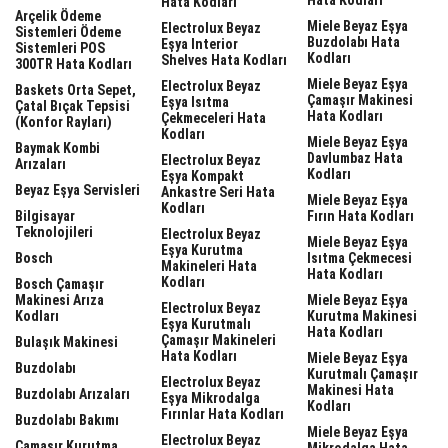
Hata Kodları
Arçelik Ödeme
Miele Beyaz Eşya
Electrolux Beyaz
Sistemleri Ödeme
Buzdolabı Hata
Eşya Interior
Sistemleri POS
Kodları
Shelves Hata Kodları
300TR Hata Kodları
Miele Beyaz Eşya
Electrolux Beyaz
Baskets Orta Sepet,
Çamaşır Makinesi
Eşya Isıtma
Çatal Bıçak Tepsisi
Hata Kodları
Çekmeceleri Hata
(Konfor Rayları)
Kodları
Miele Beyaz Eşya
Baymak Kombi
Davlumbaz Hata
Electrolux Beyaz
Arızaları
Kodları
Eşya Kompakt
Beyaz Eşya Servisleri
Ankastre Seri Hata
Miele Beyaz Eşya
Kodları
Bilgisayar
Fırın Hata Kodları
Teknolojileri
Electrolux Beyaz
Miele Beyaz Eşya
Eşya Kurutma
Bosch
Isıtma Çekmecesi
Makineleri Hata
Hata Kodları
Kodları
Bosch Çamaşır
Makinesi Arıza
Miele Beyaz Eşya
Electrolux Beyaz
Kodları
Kurutma Makinesi
Eşya Kurutmalı
Hata Kodları
Çamaşır Makineleri
Bulaşık Makinesi
Hata Kodları
Miele Beyaz Eşya
Buzdolabı
Kurutmalı Çamaşır
Electrolux Beyaz
Makinesi Hata
Buzdolabı Arızaları
Eşya Mikrodalga
Kodları
Fırınlar Hata Kodları
Buzdolabı Bakımı
Miele Beyaz Eşya
Electrolux Beyaz
Çamaşır Kurutma
Mikrodalga Hata