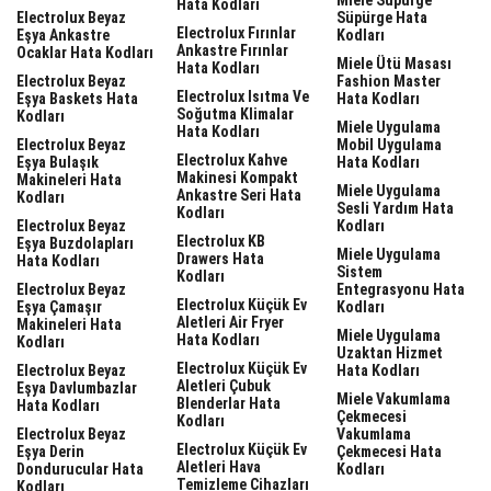
Hata Kodları
Electrolux Beyaz
Süpürge Hata
Electrolux Fırınlar
Eşya Ankastre
Kodları
Ankastre Fırınlar
Ocaklar Hata Kodları
Miele Ütü Masası
Hata Kodları
Electrolux Beyaz
Fashion Master
Electrolux Isıtma Ve
Eşya Baskets Hata
Hata Kodları
Soğutma Klimalar
Kodları
Miele Uygulama
Hata Kodları
Electrolux Beyaz
Mobil Uygulama
Electrolux Kahve
Eşya Bulaşık
Hata Kodları
Makinesi Kompakt
Makineleri Hata
Miele Uygulama
Ankastre Seri Hata
Kodları
Sesli Yardım Hata
Kodları
Electrolux Beyaz
Kodları
Electrolux KB
Eşya Buzdolapları
Miele Uygulama
Drawers Hata
Hata Kodları
Sistem
Kodları
Electrolux Beyaz
Entegrasyonu Hata
Electrolux Küçük Ev
Eşya Çamaşır
Kodları
Aletleri Air Fryer
Makineleri Hata
Miele Uygulama
Hata Kodları
Kodları
Uzaktan Hizmet
Electrolux Küçük Ev
Electrolux Beyaz
Hata Kodları
Aletleri Çubuk
Eşya Davlumbazlar
Miele Vakumlama
Blenderlar Hata
Hata Kodları
Çekmecesi
Kodları
Electrolux Beyaz
Vakumlama
Electrolux Küçük Ev
Eşya Derin
Çekmecesi Hata
Aletleri Hava
Dondurucular Hata
Kodları
Temizleme Cihazları
Kodları