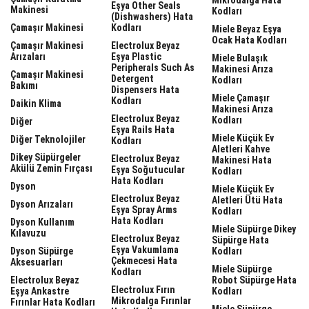
Eşya Other Seals
Makinesi
Kodları
(dishwashers) Hata
Çamaşır Makinesi
Kodları
Miele Beyaz Eşya
Ocak Hata Kodları
Çamaşır Makinesi
Electrolux Beyaz
Arızaları
Eşya Plastic
Miele Bulaşık
Peripherals Such As
Makinesi Arıza
Çamaşır Makinesi
Detergent
Kodları
Bakımı
Dispensers Hata
Miele Çamaşır
Kodları
Daikin Klima
Makinesi Arıza
Electrolux Beyaz
Kodları
Diğer
Eşya Rails Hata
Miele Küçük Ev
Diğer Teknolojiler
Kodları
Aletleri Kahve
Dikey Süpürgeler
Electrolux Beyaz
Makinesi Hata
Akülü Zemin Fırçası
Eşya Soğutucular
Kodları
Hata Kodları
Dyson
Miele Küçük Ev
Electrolux Beyaz
Aletleri Ütü Hata
Dyson Arızaları
Eşya Spray Arms
Kodları
Hata Kodları
Dyson Kullanım
Miele Süpürge Dikey
Kılavuzu
Electrolux Beyaz
Süpürge Hata
Eşya Vakumlama
Dyson Süpürge
Kodları
Çekmecesi Hata
Aksesuarları
Miele Süpürge
Kodları
Electrolux Beyaz
Robot Süpürge Hata
Electrolux Fırın
Eşya Ankastre
Kodları
Mikrodalga Fırınlar
Fırınlar Hata Kodları
Miele Süpürge