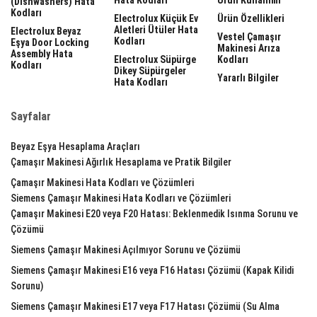
(dishwashers) Hata
Kodları
Electrolux Küçük Ev
Ürün Özellikleri
Aletleri Ütüler Hata
Electrolux Beyaz
Vestel Çamaşır
Kodları
Eşya Door Locking
Makinesi Arıza
Assembly Hata
Electrolux Süpürge
Kodları
Kodları
Dikey Süpürgeler
Yararlı Bilgiler
Hata Kodları
Sayfalar
Beyaz Eşya Hesaplama Araçları
Çamaşır Makinesi Ağırlık Hesaplama ve Pratik Bilgiler
Çamaşır Makinesi Hata Kodları ve Çözümleri
Siemens Çamaşır Makinesi Hata Kodları ve Çözümleri
Çamaşır Makinesi E20 veya F20 Hatası: Beklenmedik Isınma Sorunu ve
Çözümü
Siemens Çamaşır Makinesi Açılmıyor Sorunu ve Çözümü
Siemens Çamaşır Makinesi E16 veya F16 Hatası Çözümü (Kapak Kilidi
Sorunu)
Siemens Çamaşır Makinesi E17 veya F17 Hatası Çözümü (Su Alma