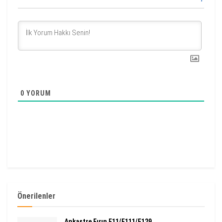
0
YORUM
Önerilenler
Ankastre Fırın F11/F111/F129