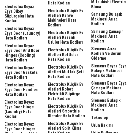
Mitsubishi Electric
Hata Kodları
Electrolux Beyaz
Klima
Electrolux Küçük Ev
Eşya Dikey
Samsung Bulaşık
Aletleri Kahve
Süpürgeler Hata
Makinesi Arıza
Makineleri Hata
Kodları
Kodları
Kodları
Electrolux Beyaz
Samsung Çamaşır
Electrolux Küçük Ev
Eşya Door (laundry)
Makinesi Arıza
Aletleri Kazanlı
Hata Kodları
Kodları
Ütüler Hata Kodları
Electrolux Beyaz
Siemens Arıza
Electrolux Küçük Ev
Eşya Door And Door
Kodları Ve Sorun
Aletleri Kettlelar
Hinges (cooling)
Giderme
Hata Kodları
Hata Kodları
Siemens Beyaz Eşya
Electrolux Küçük Ev
Electrolux Beyaz
Bulaşık Makinesi
Aletleri Mutfak Şefi
Eşya Door Gaskets
Hata Kodları
Hata Kodları
Hata Kodları
Siemens Beyaz Eşya
Electrolux Küçük Ev
Electrolux Beyaz
Çamaşır Makinesi
Aletleri Robot
Eşya Door Handles
Hata Kodları
Elektrikli Süpürge
Hata Kodları
Hata Kodları
Siemens Bulaşık
Electrolux Beyaz
Makinesi Arıza
Electrolux Küçük Ev
Eşya Door Hinge
Kodları
Aletleri Smoothie
(laundry) Hata
Blender Hata Kodları
Kodları
Teknoloji
Electrolux Küçük Ev
Electrolux Beyaz
Ürün Bakımı
Aletleri Split Klima
Eşya Door Hinges
Hata Kodları
Ürün Kullanımı