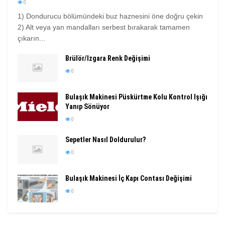
0
1) Dondurucu bölümündeki buz haznesini öne doğru çekin
2) Alt veya yan mandalları serbest bırakarak tamamen
çıkarın...
Brülör/Izgara Renk Değişimi
0
Bulaşık Makinesi Püskürtme Kolu Kontrol Işığı
Yanıp Sönüyor
0
Sepetler Nasıl Doldurulur?
0
Bulaşık Makinesi İç Kapı Contası Değişimi
0