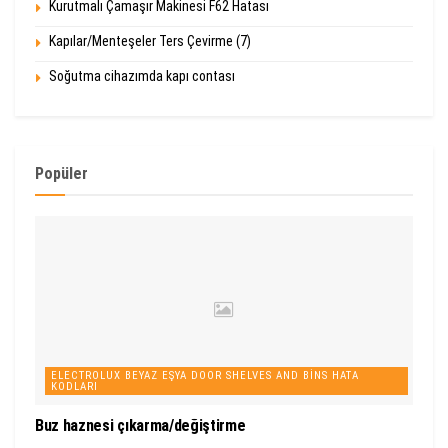
Kurutmalı Çamaşır Makinesi F62 Hatası
Kapılar/Menteşeler Ters Çevirme (7)
Soğutma cihazımda kapı contası
Popüler
ELECTROLUX BEYAZ EŞYA DOOR SHELVES AND BINS HATA
KODLARI
Buz haznesi çıkarma/değiştirme