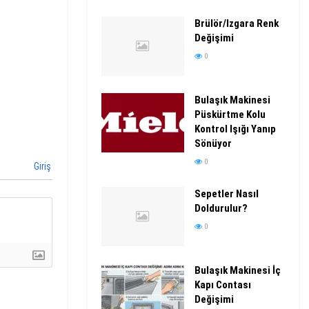
Brülör/Izgara Renk
Değişimi
0
Bulaşık Makinesi
Püskürtme Kolu
Kontrol Işığı Yanıp
Sönüyor
0
Giriş
Sepetler Nasıl
Doldurulur?
0
Bulaşık Makinesi İç
Kapı Contası
Değişimi