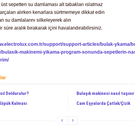
 üst sepetten su damlaması alt tabakları ıslatmaz
arçaları alırken kenarlara sürtmemeye dikkat edin
n su damlalarını silkeleyerek alın
ir süre aralık bırakarak içini havalandırabilirsiniz.
w.electrolux.com.tr/support/support-articles/bulak-ykama/b
i/bulasik-makinemi-yikama-program-sonunda-sepetlerin-nas
irim/
ılar
sıl Doldurulur?
Bulaşık makinesi nasıl taşınır
Köpük Kalması
Cam Eşyalarda Çatlak/Çizik