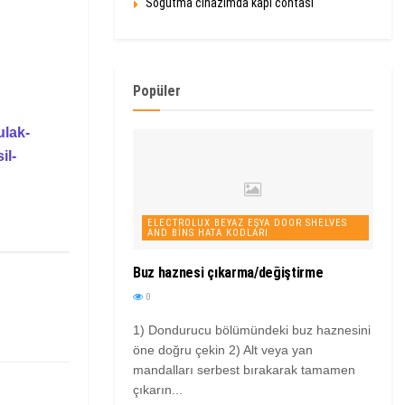
Soğutma cihazımda kapı contası
Popüler
ulak-
il-
ELECTROLUX BEYAZ EŞYA DOOR SHELVES
AND BINS HATA KODLARI
Buz haznesi çıkarma/değiştirme
0
1) Dondurucu bölümündeki buz haznesini
öne doğru çekin 2) Alt veya yan
mandalları serbest bırakarak tamamen
çıkarın...