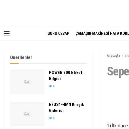
SORU CEVAP
ÇAMAŞIR MAKINESI HATA KODL
Anasayfa
El
Önerilenler
Sepet
POWER 800 Etiket
Bilgisi
0
E7US1-4MN Kırışık
Giderici
0
1) İlk önce