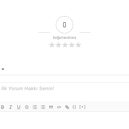
0
Değerlendirme
{}
[+]