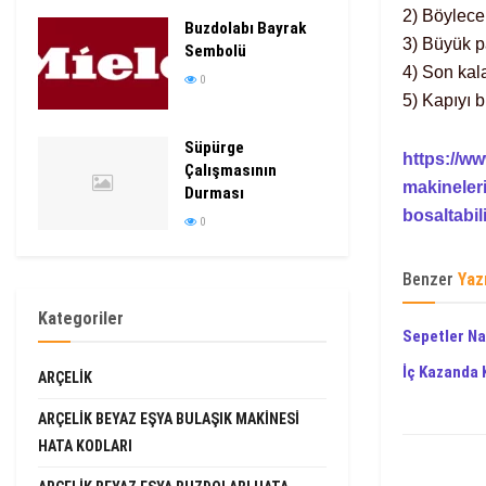
2) Böylece
Buzdolabı Bayrak
3) Büyük p
Sembolü
4) Son kala
0
5) Kapıyı b
Süpürge
https://ww
Çalışmasının
makineler
Durması
bosaltabil
0
Benzer
Yaz
Kategoriler
Sepetler Na
İç Kazanda 
ARÇELIK
ARÇELIK BEYAZ EŞYA BULAŞIK MAKINESI
HATA KODLARI