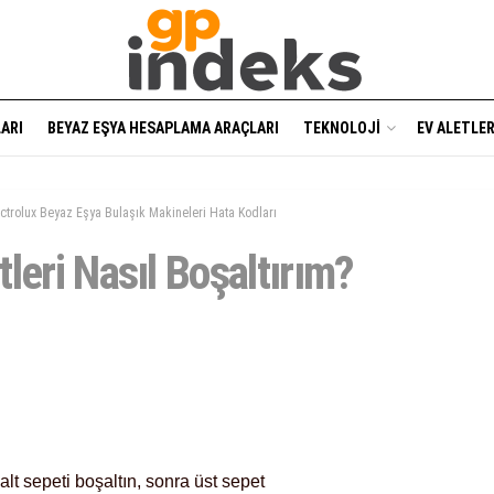
ARI
BEYAZ EŞYA HESAPLAMA ARAÇLARI
TEKNOLOJI
EV ALETLER
ectrolux Beyaz Eşya Bulaşık Makineleri Hata Kodları
leri Nasıl Boşaltırım?
 alt sepeti boşaltın, sonra üst sepet