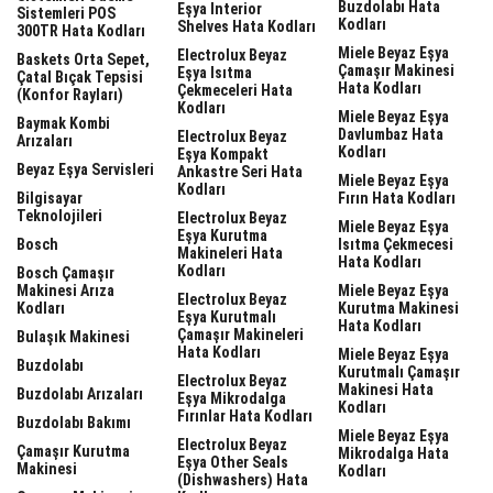
Buzdolabı Hata
Eşya Interior
Sistemleri POS
Kodları
Shelves Hata Kodları
300TR Hata Kodları
Miele Beyaz Eşya
Electrolux Beyaz
Baskets Orta Sepet,
Çamaşır Makinesi
Eşya Isıtma
Çatal Bıçak Tepsisi
Hata Kodları
Çekmeceleri Hata
(Konfor Rayları)
Kodları
Miele Beyaz Eşya
Baymak Kombi
Davlumbaz Hata
Electrolux Beyaz
Arızaları
Kodları
Eşya Kompakt
Beyaz Eşya Servisleri
Ankastre Seri Hata
Miele Beyaz Eşya
Kodları
Bilgisayar
Fırın Hata Kodları
Teknolojileri
Electrolux Beyaz
Miele Beyaz Eşya
Eşya Kurutma
Bosch
Isıtma Çekmecesi
Makineleri Hata
Hata Kodları
Kodları
Bosch Çamaşır
Makinesi Arıza
Miele Beyaz Eşya
Electrolux Beyaz
Kodları
Kurutma Makinesi
Eşya Kurutmalı
Hata Kodları
Çamaşır Makineleri
Bulaşık Makinesi
Hata Kodları
Miele Beyaz Eşya
Buzdolabı
Kurutmalı Çamaşır
Electrolux Beyaz
Makinesi Hata
Buzdolabı Arızaları
Eşya Mikrodalga
Kodları
Fırınlar Hata Kodları
Buzdolabı Bakımı
Miele Beyaz Eşya
Electrolux Beyaz
Çamaşır Kurutma
Mikrodalga Hata
Eşya Other Seals
Makinesi
Kodları
(dishwashers) Hata