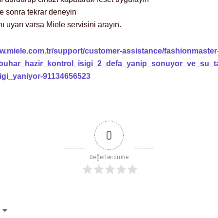
re sonra tekrar deneyin
ı uyarı varsa Miele servisini arayın.
ww.miele.com.tr/support/customer-assistance/fashionmaster
buhar_hazir_kontrol_isigi_2_defa_yanip_sonuyor_ve_su_t
sigi_yaniyor-91134656523
0
Değerlendirme