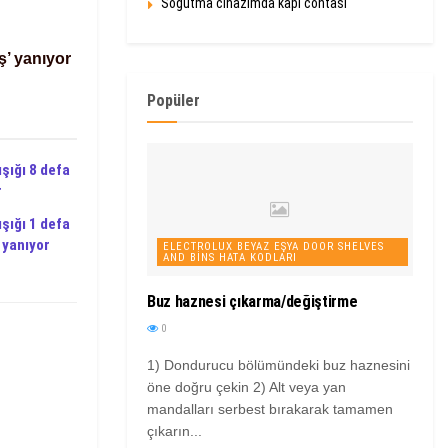
Soğutma cihazımda kapı contası
ş’ yanıyor
Popüler
şığı 8 defa
r
şığı 1 defa
 yanıyor
ELECTROLUX BEYAZ EŞYA DOOR SHELVES
AND BINS HATA KODLARI
Buz haznesi çıkarma/değiştirme
0
1) Dondurucu bölümündeki buz haznesini
öne doğru çekin 2) Alt veya yan
mandalları serbest bırakarak tamamen
çıkarın...