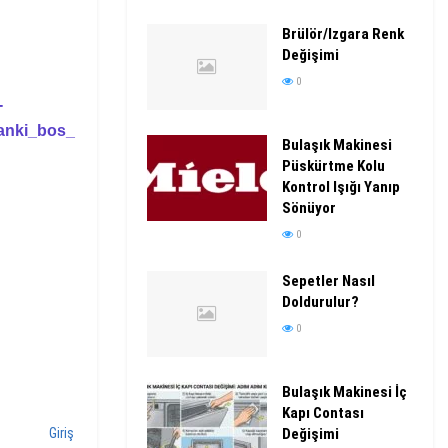
Brülör/Izgara Renk
Değişimi
0
-
anki_bos_
Bulaşık Makinesi
Püskürtme Kolu
Kontrol Işığı Yanıp
Sönüyor
0
Sepetler Nasıl
Doldurulur?
0
Bulaşık Makinesi İç
Kapı Contası
Değişimi
Giriş