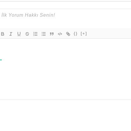
{}
[+]