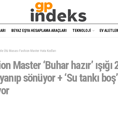
ARI
BEYAZ EŞYA HESAPLAMA ARAÇLARI
TEKNOLOJI
EV ALETLER
ele Ütü Masası Fashion Master Hata Kodları
on Master ‘Buhar hazır’ ışığı 
yanıp sönüyor + ‘Su tankı boş’
yor