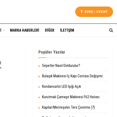
SORU | CEVAP
I
MARKA HABERLERI
DIĞER
İLETIŞIM
Popüler Yazılar
2
Sepetler Nasıl Doldurulur?
Bulaşık Makinesi İç Kapı Contası Değişimi
Kondansatör LED Işığı Açık
Kurutmalı Çamaşır Makinesi F62 Hatası
Kapılar/Menteşeler Ters Çevirme (7)