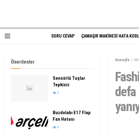
SORU CEVAP
ÇAMAŞIR MAKINESI HATA KODL
Anasayfa
Mi
Önerilenler
Fashi
Sensörlü Tuşlar
Tepkisiz
defa 
0
yanı
Buzdolabı E17 Flap
Fan Hatası
0