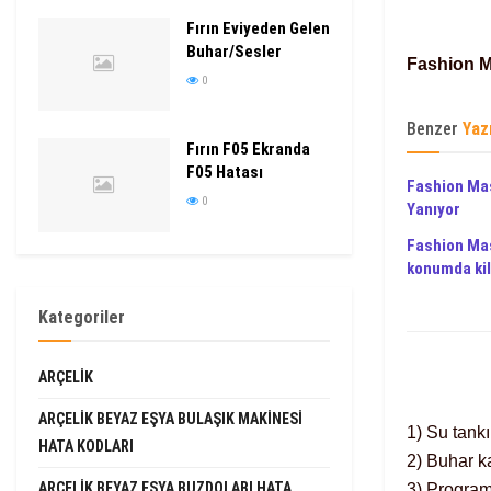
Fırın Eviyeden Gelen
Buhar/Sesler
Fashion Ma
0
Benzer
Yaz
Fırın F05 Ekranda
F05 Hatası
Fashion Mas
0
Yanıyor
Fashion Ma
konumda kil
Kategoriler
ARÇELIK
ARÇELIK BEYAZ EŞYA BULAŞIK MAKINESI
1) Su tank
HATA KODLARI
2) Buhar k
ARÇELIK BEYAZ EŞYA BUZDOLABI HATA
3) Program