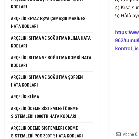
KODLARI
4) Kısa sü
5) Hâlâ ayn
ARÇELIK BEYAZ EŞYA ÇAMAŞIR MAKINESI
HATA KODLARI
https://w
ARÇELIK ISITMA VE SOĞUTMA KLIMA HATA
962/tumu/
KODLARI
kontrol_i
ARÇELIK ISITMA VE SOĞUTMA KOMBI HATA
KODLARI
ARÇELIK ISITMA VE SOĞUTMA ŞOFBEN
HATA KODLARI
ARÇELIK KLIMA
ARÇELIK ÖDEME SISTEMLERI ÖDEME
SISTEMLERI 1000TR HATA KODLARI
ARÇELIK ÖDEME SISTEMLERI ÖDEME
Abone Ol
SISTEMLERI POS 300TR HATA KODLARI