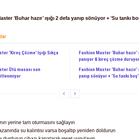
ster ‘Buhar hazır’ ışığı 2 defa yanıp sönüyor + ‘Su tankı bo
ılar
ter ‘Kireç Çözme’ Işığı Sıkça
Fashion Master ‘Buhar hazır’ ı
yanıyor & kireç çözme duruyo
ster Ütü masası son
Fashion Master ‘Buhar hazır’ ı
itlenmiyor
yanıp sönüyor + ‘Su tankı boş’
ının yerine tam oturmasını sağlayın
azanında su kalıntısı varsa boşaltıp yeniden doldurun
ı durdurup cihazı kapatarak reset uygulayın