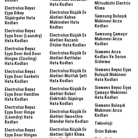
Mitsubishi Electric
Hata Kodları
Electrolux Beyaz
Klima
Electrolux Küçük Ev
Eşya Dikey
Samsung Bulaşık
Aletleri Kahve
Süpürgeler Hata
Makinesi Arıza
Makineleri Hata
Kodları
Kodları
Kodları
Electrolux Beyaz
Samsung Çamaşır
Electrolux Küçük Ev
Eşya Door (laundry)
Makinesi Arıza
Aletleri Kazanlı
Hata Kodları
Kodları
Ütüler Hata Kodları
Electrolux Beyaz
Siemens Arıza
Electrolux Küçük Ev
Eşya Door And Door
Kodları Ve Sorun
Aletleri Kettlelar
Hinges (cooling)
Giderme
Hata Kodları
Hata Kodları
Siemens Beyaz Eşya
Electrolux Küçük Ev
Electrolux Beyaz
Bulaşık Makinesi
Aletleri Mutfak Şefi
Eşya Door Gaskets
Hata Kodları
Hata Kodları
Hata Kodları
Siemens Beyaz Eşya
Electrolux Küçük Ev
Electrolux Beyaz
Çamaşır Makinesi
Aletleri Robot
Eşya Door Handles
Hata Kodları
Elektrikli Süpürge
Hata Kodları
Hata Kodları
Siemens Bulaşık
Electrolux Beyaz
Makinesi Arıza
Electrolux Küçük Ev
Eşya Door Hinge
Kodları
Aletleri Smoothie
(laundry) Hata
Blender Hata Kodları
Kodları
Teknoloji
Electrolux Küçük Ev
Electrolux Beyaz
Ürün Bakımı
Aletleri Split Klima
Eşya Door Hinges