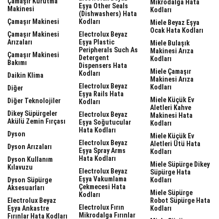
Çamaşır Kurutma
Mikrodalga Hata
Eşya Other Seals
Makinesi
Kodları
(dishwashers) Hata
Çamaşır Makinesi
Kodları
Miele Beyaz Eşya
Ocak Hata Kodları
Çamaşır Makinesi
Electrolux Beyaz
Arızaları
Eşya Plastic
Miele Bulaşık
Peripherals Such As
Makinesi Arıza
Çamaşır Makinesi
Detergent
Kodları
Bakımı
Dispensers Hata
Miele Çamaşır
Kodları
Daikin Klima
Makinesi Arıza
Electrolux Beyaz
Kodları
Diğer
Eşya Rails Hata
Miele Küçük Ev
Diğer Teknolojiler
Kodları
Aletleri Kahve
Dikey Süpürgeler
Electrolux Beyaz
Makinesi Hata
Akülü Zemin Fırçası
Eşya Soğutucular
Kodları
Hata Kodları
Dyson
Miele Küçük Ev
Electrolux Beyaz
Aletleri Ütü Hata
Dyson Arızaları
Eşya Spray Arms
Kodları
Hata Kodları
Dyson Kullanım
Miele Süpürge Dikey
Kılavuzu
Electrolux Beyaz
Süpürge Hata
Eşya Vakumlama
Dyson Süpürge
Kodları
Çekmecesi Hata
Aksesuarları
Miele Süpürge
Kodları
Electrolux Beyaz
Robot Süpürge Hata
Electrolux Fırın
Eşya Ankastre
Kodları
Mikrodalga Fırınlar
Fırınlar Hata Kodları