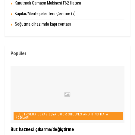
Kurutmalı Çamaşır Makinesi F62 Hatası
Kapılar/Menteşeler Ters Çevirme (7)
Soğutma cihazımda kapı contası
Popüler
ELECTROLUX BEYAZ EŞYA DOOR SHELVES AND BINS HATA
KODLARI
Buz haznesi çıkarma/değiştirme