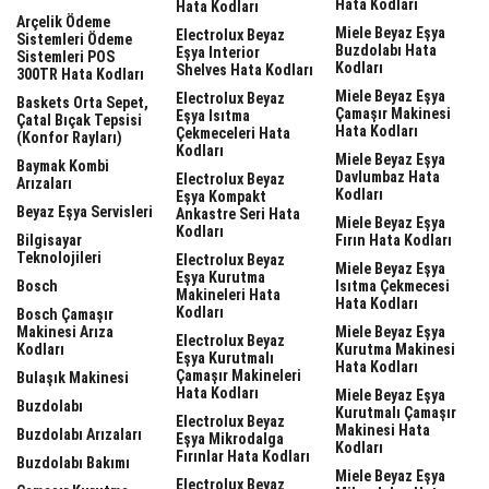
Hata Kodları
Hata Kodları
Arçelik Ödeme
Miele Beyaz Eşya
Electrolux Beyaz
Sistemleri Ödeme
Buzdolabı Hata
Eşya Interior
Sistemleri POS
Kodları
Shelves Hata Kodları
300TR Hata Kodları
Miele Beyaz Eşya
Electrolux Beyaz
Baskets Orta Sepet,
Çamaşır Makinesi
Eşya Isıtma
Çatal Bıçak Tepsisi
Hata Kodları
Çekmeceleri Hata
(Konfor Rayları)
Kodları
Miele Beyaz Eşya
Baymak Kombi
Davlumbaz Hata
Electrolux Beyaz
Arızaları
Kodları
Eşya Kompakt
Beyaz Eşya Servisleri
Ankastre Seri Hata
Miele Beyaz Eşya
Kodları
Bilgisayar
Fırın Hata Kodları
Teknolojileri
Electrolux Beyaz
Miele Beyaz Eşya
Eşya Kurutma
Bosch
Isıtma Çekmecesi
Makineleri Hata
Hata Kodları
Kodları
Bosch Çamaşır
Makinesi Arıza
Miele Beyaz Eşya
Electrolux Beyaz
Kodları
Kurutma Makinesi
Eşya Kurutmalı
Hata Kodları
Çamaşır Makineleri
Bulaşık Makinesi
Hata Kodları
Miele Beyaz Eşya
Buzdolabı
Kurutmalı Çamaşır
Electrolux Beyaz
Makinesi Hata
Buzdolabı Arızaları
Eşya Mikrodalga
Kodları
Fırınlar Hata Kodları
Buzdolabı Bakımı
Miele Beyaz Eşya
Electrolux Beyaz