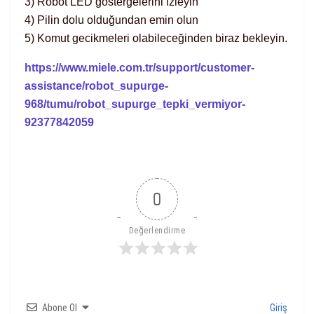
3) Robot LED göstergelerini izleyin
4) Pilin dolu olduğundan emin olun
5) Komut gecikmeleri olabileceğinden biraz bekleyin.
https://www.miele.com.tr/support/customer-
assistance/robot_supurge-
968/tumu/robot_supurge_tepki_vermiyor-
92377842059
0
Değerlendirme
Abone Ol
Giriş