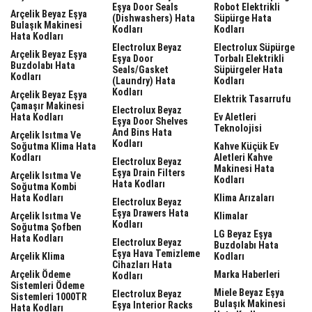
Eşya Door Seals
Robot Elektrikli
Arçelik Beyaz Eşya
(dishwashers) Hata
Süpürge Hata
Bulaşık Makinesi
Kodları
Kodları
Hata Kodları
Electrolux Beyaz
Electrolux Süpürge
Arçelik Beyaz Eşya
Eşya Door
Torbalı Elektrikli
Buzdolabı Hata
Seals/gasket
Süpürgeler Hata
Kodları
(laundry) Hata
Kodları
Kodları
Arçelik Beyaz Eşya
Elektrik Tasarrufu
Çamaşır Makinesi
Electrolux Beyaz
Hata Kodları
Ev Aletleri
Eşya Door Shelves
Teknolojisi
And Bins Hata
Arçelik Isıtma Ve
Kodları
Soğutma Klima Hata
Kahve Küçük Ev
Kodları
Aletleri Kahve
Electrolux Beyaz
Makinesi Hata
Eşya Drain Filters
Arçelik Isıtma Ve
Kodları
Hata Kodları
Soğutma Kombi
Hata Kodları
Klima Arızaları
Electrolux Beyaz
Eşya Drawers Hata
Arçelik Isıtma Ve
Klimalar
Kodları
Soğutma Şofben
LG Beyaz Eşya
Hata Kodları
Electrolux Beyaz
Buzdolabı Hata
Eşya Hava Temizleme
Arçelik Klima
Kodları
Cihazları Hata
Arçelik Ödeme
Marka Haberleri
Kodları
Sistemleri Ödeme
Miele Beyaz Eşya
Electrolux Beyaz
Sistemleri 1000TR
Bulaşık Makinesi
Eşya Interior Racks
Hata Kodları