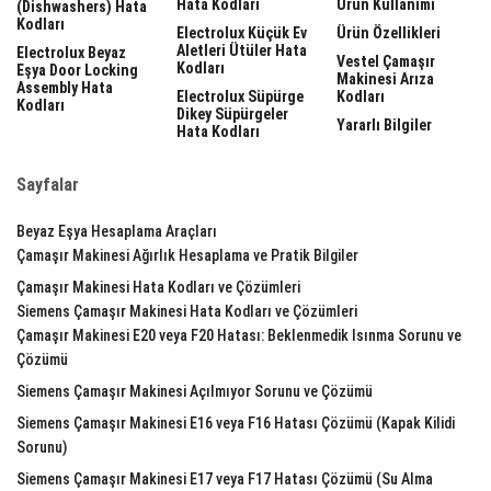
Hata Kodları
Ürün Kullanımı
(dishwashers) Hata
Kodları
Electrolux Küçük Ev
Ürün Özellikleri
Aletleri Ütüler Hata
Electrolux Beyaz
Vestel Çamaşır
Kodları
Eşya Door Locking
Makinesi Arıza
Assembly Hata
Electrolux Süpürge
Kodları
Kodları
Dikey Süpürgeler
Yararlı Bilgiler
Hata Kodları
Sayfalar
Beyaz Eşya Hesaplama Araçları
Çamaşır Makinesi Ağırlık Hesaplama ve Pratik Bilgiler
Çamaşır Makinesi Hata Kodları ve Çözümleri
Siemens Çamaşır Makinesi Hata Kodları ve Çözümleri
Çamaşır Makinesi E20 veya F20 Hatası: Beklenmedik Isınma Sorunu ve
Çözümü
Siemens Çamaşır Makinesi Açılmıyor Sorunu ve Çözümü
Siemens Çamaşır Makinesi E16 veya F16 Hatası Çözümü (Kapak Kilidi
Sorunu)
Siemens Çamaşır Makinesi E17 veya F17 Hatası Çözümü (Su Alma