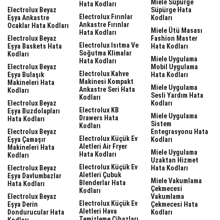
Miele Süpürge
Hata Kodları
Electrolux Beyaz
Süpürge Hata
Electrolux Fırınlar
Eşya Ankastre
Kodları
Ankastre Fırınlar
Ocaklar Hata Kodları
Miele Ütü Masası
Hata Kodları
Electrolux Beyaz
Fashion Master
Electrolux Isıtma Ve
Eşya Baskets Hata
Hata Kodları
Soğutma Klimalar
Kodları
Miele Uygulama
Hata Kodları
Electrolux Beyaz
Mobil Uygulama
Electrolux Kahve
Eşya Bulaşık
Hata Kodları
Makinesi Kompakt
Makineleri Hata
Miele Uygulama
Ankastre Seri Hata
Kodları
Sesli Yardım Hata
Kodları
Electrolux Beyaz
Kodları
Electrolux KB
Eşya Buzdolapları
Miele Uygulama
Drawers Hata
Hata Kodları
Sistem
Kodları
Electrolux Beyaz
Entegrasyonu Hata
Electrolux Küçük Ev
Eşya Çamaşır
Kodları
Aletleri Air Fryer
Makineleri Hata
Miele Uygulama
Hata Kodları
Kodları
Uzaktan Hizmet
Electrolux Küçük Ev
Electrolux Beyaz
Hata Kodları
Aletleri Çubuk
Eşya Davlumbazlar
Miele Vakumlama
Blenderlar Hata
Hata Kodları
Çekmecesi
Kodları
Electrolux Beyaz
Vakumlama
Electrolux Küçük Ev
Eşya Derin
Çekmecesi Hata
Aletleri Hava
Dondurucular Hata
Kodları
Temizleme Cihazları
Kodları