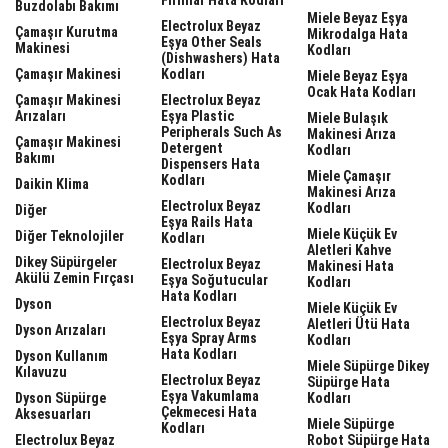
Buzdolabı Bakımı
Miele Beyaz Eşya
Electrolux Beyaz
Çamaşır Kurutma
Mikrodalga Hata
Eşya Other Seals
Makinesi
Kodları
(dishwashers) Hata
Çamaşır Makinesi
Kodları
Miele Beyaz Eşya
Ocak Hata Kodları
Çamaşır Makinesi
Electrolux Beyaz
Arızaları
Eşya Plastic
Miele Bulaşık
Peripherals Such As
Makinesi Arıza
Çamaşır Makinesi
Detergent
Kodları
Bakımı
Dispensers Hata
Miele Çamaşır
Kodları
Daikin Klima
Makinesi Arıza
Electrolux Beyaz
Kodları
Diğer
Eşya Rails Hata
Miele Küçük Ev
Diğer Teknolojiler
Kodları
Aletleri Kahve
Dikey Süpürgeler
Electrolux Beyaz
Makinesi Hata
Akülü Zemin Fırçası
Eşya Soğutucular
Kodları
Hata Kodları
Dyson
Miele Küçük Ev
Electrolux Beyaz
Aletleri Ütü Hata
Dyson Arızaları
Eşya Spray Arms
Kodları
Hata Kodları
Dyson Kullanım
Miele Süpürge Dikey
Kılavuzu
Electrolux Beyaz
Süpürge Hata
Eşya Vakumlama
Dyson Süpürge
Kodları
Çekmecesi Hata
Aksesuarları
Miele Süpürge
Kodları
Electrolux Beyaz
Robot Süpürge Hata