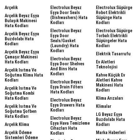
Arçelik
Electrolux Beyaz
Electrolux Süpürge
Eşya Door Seals
Robot Elektrikli
Arçelik Beyaz Eşya
(dishwashers) Hata
Süpürge Hata
Bulaşık Makinesi
Kodları
Kodları
Hata Kodları
Electrolux Beyaz
Electrolux Süpürge
Arçelik Beyaz Eşya
Eşya Door
Torbalı Elektrikli
Buzdolabı Hata
Seals/gasket
Süpürgeler Hata
Kodları
(laundry) Hata
Kodları
Kodları
Arçelik Beyaz Eşya
Elektrik Tasarrufu
Çamaşır Makinesi
Electrolux Beyaz
Hata Kodları
Ev Aletleri
Eşya Door Shelves
Teknolojisi
And Bins Hata
Arçelik Isıtma Ve
Kodları
Soğutma Klima Hata
Kahve Küçük Ev
Kodları
Aletleri Kahve
Electrolux Beyaz
Makinesi Hata
Eşya Drain Filters
Arçelik Isıtma Ve
Kodları
Hata Kodları
Soğutma Kombi
Hata Kodları
Klima Arızaları
Electrolux Beyaz
Eşya Drawers Hata
Arçelik Isıtma Ve
Klimalar
Kodları
Soğutma Şofben
LG Beyaz Eşya
Hata Kodları
Electrolux Beyaz
Buzdolabı Hata
Eşya Hava Temizleme
Arçelik Klima
Kodları
Cihazları Hata
Arçelik Ödeme
Marka Haberleri
Kodları
Sistemleri Ödeme