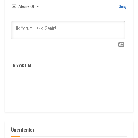
Abone Ol
Giriş
0
YORUM
Önerilenler