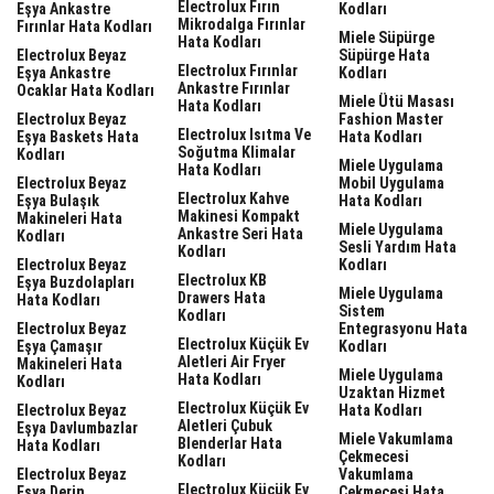
Electrolux Fırın
Eşya Ankastre
Kodları
Mikrodalga Fırınlar
Fırınlar Hata Kodları
Miele Süpürge
Hata Kodları
Electrolux Beyaz
Süpürge Hata
Electrolux Fırınlar
Eşya Ankastre
Kodları
Ankastre Fırınlar
Ocaklar Hata Kodları
Miele Ütü Masası
Hata Kodları
Electrolux Beyaz
Fashion Master
Electrolux Isıtma Ve
Eşya Baskets Hata
Hata Kodları
Soğutma Klimalar
Kodları
Miele Uygulama
Hata Kodları
Electrolux Beyaz
Mobil Uygulama
Electrolux Kahve
Eşya Bulaşık
Hata Kodları
Makinesi Kompakt
Makineleri Hata
Miele Uygulama
Ankastre Seri Hata
Kodları
Sesli Yardım Hata
Kodları
Electrolux Beyaz
Kodları
Electrolux KB
Eşya Buzdolapları
Miele Uygulama
Drawers Hata
Hata Kodları
Sistem
Kodları
Electrolux Beyaz
Entegrasyonu Hata
Electrolux Küçük Ev
Eşya Çamaşır
Kodları
Aletleri Air Fryer
Makineleri Hata
Miele Uygulama
Hata Kodları
Kodları
Uzaktan Hizmet
Electrolux Küçük Ev
Electrolux Beyaz
Hata Kodları
Aletleri Çubuk
Eşya Davlumbazlar
Miele Vakumlama
Blenderlar Hata
Hata Kodları
Çekmecesi
Kodları
Electrolux Beyaz
Vakumlama
Electrolux Küçük Ev
Eşya Derin
Çekmecesi Hata