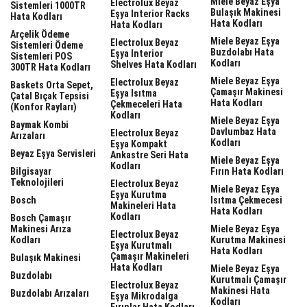
Miele Beyaz Eşya
Electrolux Beyaz
Sistemleri 1000TR
Bulaşık Makinesi
Eşya Interior Racks
Hata Kodları
Hata Kodları
Hata Kodları
Arçelik Ödeme
Miele Beyaz Eşya
Electrolux Beyaz
Sistemleri Ödeme
Buzdolabı Hata
Eşya Interior
Sistemleri POS
Kodları
Shelves Hata Kodları
300TR Hata Kodları
Miele Beyaz Eşya
Electrolux Beyaz
Baskets Orta Sepet,
Çamaşır Makinesi
Eşya Isıtma
Çatal Bıçak Tepsisi
Hata Kodları
Çekmeceleri Hata
(Konfor Rayları)
Kodları
Miele Beyaz Eşya
Baymak Kombi
Davlumbaz Hata
Electrolux Beyaz
Arızaları
Kodları
Eşya Kompakt
Beyaz Eşya Servisleri
Ankastre Seri Hata
Miele Beyaz Eşya
Kodları
Bilgisayar
Fırın Hata Kodları
Teknolojileri
Electrolux Beyaz
Miele Beyaz Eşya
Eşya Kurutma
Bosch
Isıtma Çekmecesi
Makineleri Hata
Hata Kodları
Kodları
Bosch Çamaşır
Makinesi Arıza
Miele Beyaz Eşya
Electrolux Beyaz
Kodları
Kurutma Makinesi
Eşya Kurutmalı
Hata Kodları
Çamaşır Makineleri
Bulaşık Makinesi
Hata Kodları
Miele Beyaz Eşya
Buzdolabı
Kurutmalı Çamaşır
Electrolux Beyaz
Makinesi Hata
Buzdolabı Arızaları
Eşya Mikrodalga
Kodları
Fırınlar Hata Kodları