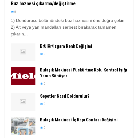
Buz haznesi çıkarma/değiştirme
0
1) Dondurucu bölümündeki buz haznesini öne doğru çekin
2) Alt veya yan mandalları serbest bırakarak tamamen
çıkarın...
Brülör/Izgara Renk Değişimi
0
Bulaşık Makinesi Püskürtme Kolu Kontrol Işığı
Yanıp Sönüyor
0
Sepetler Nasıl Doldurulur?
0
Bulaşık Makinesi İç Kapı Contası Değişimi
0