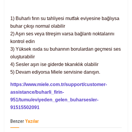
1) Buharlı fırın su tahliyesi mutfak eviyesine bağlıysa
buhar çıkışı normal olabilir
2) Aşırı ses veya titreşim varsa bağlantı noktalarını
kontrol edin
3) Yüksek ısıda su buharının borulardan geçmesi ses
oluşturabilir
4) Sesler aşırı ise giderde tıkanıklık olabilir
5) Devam ediyorsa Miele servisine danışın.
https://www.miele.com.tr/support/customer-
assistance/buharli_firin-
951/tumu/eviyeden_gelen_buharsesler-
91515502091
Benzer
Yazılar