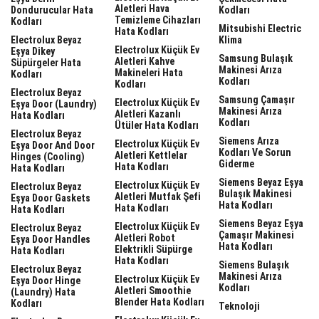
Aletleri Hava
Dondurucular Hata
Kodları
Temizleme Cihazları
Kodları
Mitsubishi Electric
Hata Kodları
Electrolux Beyaz
Klima
Electrolux Küçük Ev
Eşya Dikey
Samsung Bulaşık
Aletleri Kahve
Süpürgeler Hata
Makinesi Arıza
Makineleri Hata
Kodları
Kodları
Kodları
Electrolux Beyaz
Samsung Çamaşır
Electrolux Küçük Ev
Eşya Door (laundry)
Makinesi Arıza
Aletleri Kazanlı
Hata Kodları
Kodları
Ütüler Hata Kodları
Electrolux Beyaz
Siemens Arıza
Electrolux Küçük Ev
Eşya Door And Door
Kodları Ve Sorun
Aletleri Kettlelar
Hinges (cooling)
Giderme
Hata Kodları
Hata Kodları
Siemens Beyaz Eşya
Electrolux Küçük Ev
Electrolux Beyaz
Bulaşık Makinesi
Aletleri Mutfak Şefi
Eşya Door Gaskets
Hata Kodları
Hata Kodları
Hata Kodları
Siemens Beyaz Eşya
Electrolux Küçük Ev
Electrolux Beyaz
Çamaşır Makinesi
Aletleri Robot
Eşya Door Handles
Hata Kodları
Elektrikli Süpürge
Hata Kodları
Hata Kodları
Siemens Bulaşık
Electrolux Beyaz
Makinesi Arıza
Electrolux Küçük Ev
Eşya Door Hinge
Kodları
Aletleri Smoothie
(laundry) Hata
Blender Hata Kodları
Kodları
Teknoloji