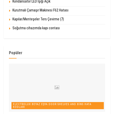
Kondansatör LED Işığı Açık
Kurutmalı Çamaşır Makinesi F62 Hatası
Kapılar/Menteşeler Ters Çevirme (7)
Soğutma cihazımda kapı contası
Popüler
ELECTROLUX BEYAZ EŞYA DOOR SHELVES AND BINS HATA
KODLARI