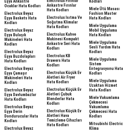
Electrolux Fırınlar
Eşya Ankastre
Kodları
Ankastre Fırınlar
Ocaklar Hata Kodları
Miele Ütü Masası
Hata Kodları
Electrolux Beyaz
Fashion Master
Electrolux Isıtma Ve
Eşya Baskets Hata
Hata Kodları
Soğutma Klimalar
Kodları
Miele Uygulama
Hata Kodları
Electrolux Beyaz
Mobil Uygulama
Electrolux Kahve
Eşya Bulaşık
Hata Kodları
Makinesi Kompakt
Makineleri Hata
Miele Uygulama
Ankastre Seri Hata
Kodları
Sesli Yardım Hata
Kodları
Electrolux Beyaz
Kodları
Electrolux KB
Eşya Buzdolapları
Miele Uygulama
Drawers Hata
Hata Kodları
Sistem
Kodları
Electrolux Beyaz
Entegrasyonu Hata
Electrolux Küçük Ev
Eşya Çamaşır
Kodları
Aletleri Air Fryer
Makineleri Hata
Miele Uygulama
Hata Kodları
Kodları
Uzaktan Hizmet
Electrolux Küçük Ev
Electrolux Beyaz
Hata Kodları
Aletleri Çubuk
Eşya Davlumbazlar
Miele Vakumlama
Blenderlar Hata
Hata Kodları
Çekmecesi
Kodları
Electrolux Beyaz
Vakumlama
Electrolux Küçük Ev
Eşya Derin
Çekmecesi Hata
Aletleri Hava
Dondurucular Hata
Kodları
Temizleme Cihazları
Kodları
Mitsubishi Electric
Hata Kodları
Electrolux Beyaz
Klima