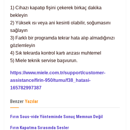
1) Cihazı kapatıp fişini çekerek birkaç dakika
bekleyin
2) Yüksek ısı veya ani kesinti olabilir, soğumasını
sağlayın
3) Farklı bir programda tekrar hata alıp almadığınızı
gözlemleyin
4) Sık tekrarda kontrol kartı arızası muhtemel
5) Miele teknik servise başvurun.
https://www.miele.com.tr/support/customer-
assistance/firin-950/tumu/f38_hatasi-
165782997387
Benzer
Yazılar
Fırın Sous-vide Yönteminde Sonuç Memnun Değil
Fırın Kapatma Sırasında Sesler