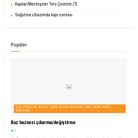
Kapılar/Menteşeler Ters Çevirme (7)
Soğutma cihazımda kapı contası
Popüler
ELECTROLUX BEYAZ EŞYA DOOR SHELVES AND BINS HATA
KODLARI
Buz haznesi çıkarma/değiştirme
0