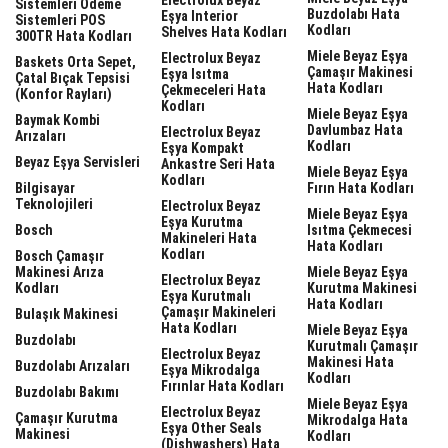
Sistemleri Ödeme
Buzdolabı Hata
Eşya Interior
Sistemleri POS
Kodları
Shelves Hata Kodları
300TR Hata Kodları
Miele Beyaz Eşya
Electrolux Beyaz
Baskets Orta Sepet,
Çamaşır Makinesi
Eşya Isıtma
Çatal Bıçak Tepsisi
Hata Kodları
Çekmeceleri Hata
(Konfor Rayları)
Kodları
Miele Beyaz Eşya
Baymak Kombi
Davlumbaz Hata
Electrolux Beyaz
Arızaları
Kodları
Eşya Kompakt
Beyaz Eşya Servisleri
Ankastre Seri Hata
Miele Beyaz Eşya
Kodları
Bilgisayar
Fırın Hata Kodları
Teknolojileri
Electrolux Beyaz
Miele Beyaz Eşya
Eşya Kurutma
Bosch
Isıtma Çekmecesi
Makineleri Hata
Hata Kodları
Kodları
Bosch Çamaşır
Makinesi Arıza
Miele Beyaz Eşya
Electrolux Beyaz
Kodları
Kurutma Makinesi
Eşya Kurutmalı
Hata Kodları
Çamaşır Makineleri
Bulaşık Makinesi
Hata Kodları
Miele Beyaz Eşya
Buzdolabı
Kurutmalı Çamaşır
Electrolux Beyaz
Makinesi Hata
Buzdolabı Arızaları
Eşya Mikrodalga
Kodları
Fırınlar Hata Kodları
Buzdolabı Bakımı
Miele Beyaz Eşya
Electrolux Beyaz
Çamaşır Kurutma
Mikrodalga Hata
Eşya Other Seals
Makinesi
Kodları
(dishwashers) Hata