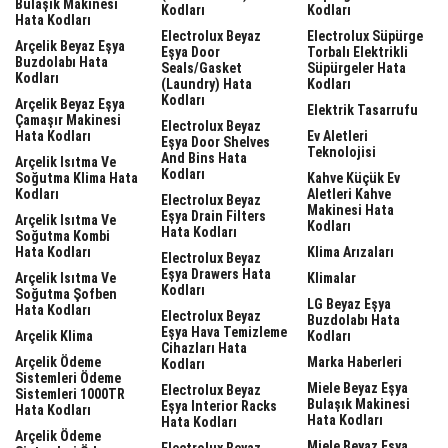
Bulaşık Makinesi
Kodları
Kodları
Hata Kodları
Electrolux Beyaz
Electrolux Süpürge
Arçelik Beyaz Eşya
Eşya Door
Torbalı Elektrikli
Buzdolabı Hata
Seals/gasket
Süpürgeler Hata
Kodları
(laundry) Hata
Kodları
Kodları
Arçelik Beyaz Eşya
Elektrik Tasarrufu
Çamaşır Makinesi
Electrolux Beyaz
Hata Kodları
Ev Aletleri
Eşya Door Shelves
Teknolojisi
And Bins Hata
Arçelik Isıtma Ve
Kodları
Soğutma Klima Hata
Kahve Küçük Ev
Kodları
Aletleri Kahve
Electrolux Beyaz
Makinesi Hata
Eşya Drain Filters
Arçelik Isıtma Ve
Kodları
Hata Kodları
Soğutma Kombi
Hata Kodları
Klima Arızaları
Electrolux Beyaz
Eşya Drawers Hata
Arçelik Isıtma Ve
Klimalar
Kodları
Soğutma Şofben
LG Beyaz Eşya
Hata Kodları
Electrolux Beyaz
Buzdolabı Hata
Eşya Hava Temizleme
Arçelik Klima
Kodları
Cihazları Hata
Arçelik Ödeme
Marka Haberleri
Kodları
Sistemleri Ödeme
Miele Beyaz Eşya
Electrolux Beyaz
Sistemleri 1000TR
Bulaşık Makinesi
Eşya Interior Racks
Hata Kodları
Hata Kodları
Hata Kodları
Arçelik Ödeme
Miele Beyaz Eşya
Electrolux Beyaz