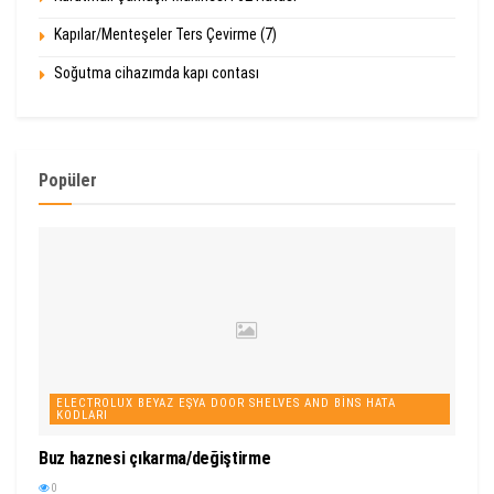
Kapılar/Menteşeler Ters Çevirme (7)
Soğutma cihazımda kapı contası
Popüler
ELECTROLUX BEYAZ EŞYA DOOR SHELVES AND BINS HATA
KODLARI
Buz haznesi çıkarma/değiştirme
0