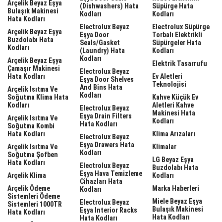
Arçelik Beyaz Eşya
(dishwashers) Hata
Süpürge Hata
Bulaşık Makinesi
Kodları
Kodları
Hata Kodları
Electrolux Beyaz
Electrolux Süpürge
Arçelik Beyaz Eşya
Eşya Door
Torbalı Elektrikli
Buzdolabı Hata
Seals/gasket
Süpürgeler Hata
Kodları
(laundry) Hata
Kodları
Kodları
Arçelik Beyaz Eşya
Elektrik Tasarrufu
Çamaşır Makinesi
Electrolux Beyaz
Hata Kodları
Ev Aletleri
Eşya Door Shelves
Teknolojisi
And Bins Hata
Arçelik Isıtma Ve
Kodları
Soğutma Klima Hata
Kahve Küçük Ev
Kodları
Aletleri Kahve
Electrolux Beyaz
Makinesi Hata
Eşya Drain Filters
Arçelik Isıtma Ve
Kodları
Hata Kodları
Soğutma Kombi
Hata Kodları
Klima Arızaları
Electrolux Beyaz
Eşya Drawers Hata
Arçelik Isıtma Ve
Klimalar
Kodları
Soğutma Şofben
LG Beyaz Eşya
Hata Kodları
Electrolux Beyaz
Buzdolabı Hata
Eşya Hava Temizleme
Arçelik Klima
Kodları
Cihazları Hata
Arçelik Ödeme
Marka Haberleri
Kodları
Sistemleri Ödeme
Miele Beyaz Eşya
Electrolux Beyaz
Sistemleri 1000TR
Bulaşık Makinesi
Eşya Interior Racks
Hata Kodları
Hata Kodları
Hata Kodları