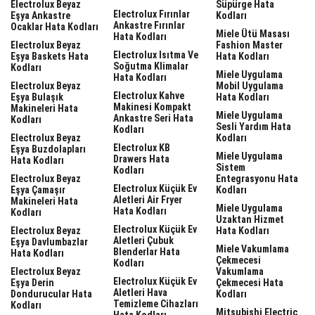
Electrolux Beyaz
Süpürge Hata
Electrolux Fırınlar
Eşya Ankastre
Kodları
Ankastre Fırınlar
Ocaklar Hata Kodları
Miele Ütü Masası
Hata Kodları
Electrolux Beyaz
Fashion Master
Electrolux Isıtma Ve
Eşya Baskets Hata
Hata Kodları
Soğutma Klimalar
Kodları
Miele Uygulama
Hata Kodları
Electrolux Beyaz
Mobil Uygulama
Electrolux Kahve
Eşya Bulaşık
Hata Kodları
Makinesi Kompakt
Makineleri Hata
Miele Uygulama
Ankastre Seri Hata
Kodları
Sesli Yardım Hata
Kodları
Electrolux Beyaz
Kodları
Electrolux KB
Eşya Buzdolapları
Miele Uygulama
Drawers Hata
Hata Kodları
Sistem
Kodları
Electrolux Beyaz
Entegrasyonu Hata
Electrolux Küçük Ev
Eşya Çamaşır
Kodları
Aletleri Air Fryer
Makineleri Hata
Miele Uygulama
Hata Kodları
Kodları
Uzaktan Hizmet
Electrolux Küçük Ev
Electrolux Beyaz
Hata Kodları
Aletleri Çubuk
Eşya Davlumbazlar
Miele Vakumlama
Blenderlar Hata
Hata Kodları
Çekmecesi
Kodları
Electrolux Beyaz
Vakumlama
Electrolux Küçük Ev
Eşya Derin
Çekmecesi Hata
Aletleri Hava
Dondurucular Hata
Kodları
Temizleme Cihazları
Kodları
Mitsubishi Electric
Hata Kodları