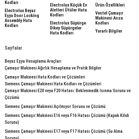
Kodları
Electrolux Küçük Ev
Ürün Özellikleri
Aletleri Ütüler Hata
Electrolux Beyaz
Vestel Çamaşır
Kodları
Eşya Door Locking
Makinesi Arıza
Assembly Hata
Electrolux Süpürge
Kodları
Kodları
Dikey Süpürgeler
Yararlı Bilgiler
Hata Kodları
Sayfalar
Beyaz Eşya Hesaplama Araçları
Çamaşır Makinesi Ağırlık Hesaplama ve Pratik Bilgiler
Çamaşır Makinesi Hata Kodları ve Çözümleri
Siemens Çamaşır Makinesi Hata Kodları ve Çözümleri
Çamaşır Makinesi E20 veya F20 Hatası: Beklenmedik Isınma Sorunu ve
Çözümü
Siemens Çamaşır Makinesi Açılmıyor Sorunu ve Çözümü
Siemens Çamaşır Makinesi E16 veya F16 Hatası Çözümü (Kapak Kilidi
Sorunu)
Siemens Çamaşır Makinesi E17 veya F17 Hatası Çözümü (Su Alma
Sorunu)