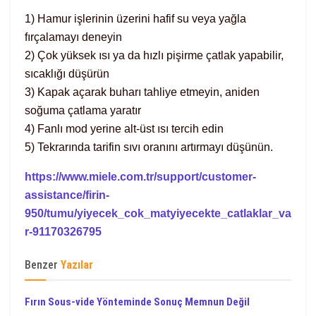
1) Hamur işlerinin üzerini hafif su veya yağla
fırçalamayı deneyin
2) Çok yüksek ısı ya da hızlı pişirme çatlak yapabilir,
sıcaklığı düşürün
3) Kapak açarak buharı tahliye etmeyin, aniden
soğuma çatlama yaratır
4) Fanlı mod yerine alt-üst ısı tercih edin
5) Tekrarında tarifin sıvı oranını artırmayı düşünün.
https://www.miele.com.tr/support/customer-
assistance/firin-
950/tumu/yiyecek_cok_matyiyecekte_catlaklar_va
r-91170326795
Benzer
Yazılar
Fırın Sous-vide Yönteminde Sonuç Memnun Değil