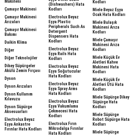
Makinesi
Kodları
(dishwashers) Hata
Çamaşır Makinesi
Kodları
Miele Beyaz Eşya
Ocak Hata Kodları
Çamaşır Makinesi
Electrolux Beyaz
Arızaları
Eşya Plastic
Miele Bulaşık
Peripherals Such As
Makinesi Arıza
Çamaşır Makinesi
Detergent
Kodları
Bakımı
Dispensers Hata
Miele Çamaşır
Kodları
Daikin Klima
Makinesi Arıza
Electrolux Beyaz
Kodları
Diğer
Eşya Rails Hata
Miele Küçük Ev
Diğer Teknolojiler
Kodları
Aletleri Kahve
Dikey Süpürgeler
Electrolux Beyaz
Makinesi Hata
Akülü Zemin Fırçası
Eşya Soğutucular
Kodları
Hata Kodları
Dyson
Miele Küçük Ev
Electrolux Beyaz
Aletleri Ütü Hata
Dyson Arızaları
Eşya Spray Arms
Kodları
Hata Kodları
Dyson Kullanım
Miele Süpürge Dikey
Kılavuzu
Electrolux Beyaz
Süpürge Hata
Eşya Vakumlama
Dyson Süpürge
Kodları
Çekmecesi Hata
Aksesuarları
Miele Süpürge
Kodları
Electrolux Beyaz
Robot Süpürge Hata
Electrolux Fırın
Eşya Ankastre
Kodları
Mikrodalga Fırınlar
Fırınlar Hata Kodları
Miele Süpürge
Hata Kodları