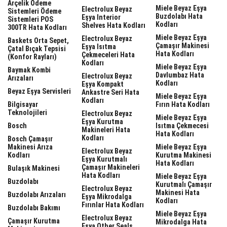
Arçelik Ödeme
Miele Beyaz Eşya
Electrolux Beyaz
Sistemleri Ödeme
Buzdolabı Hata
Eşya Interior
Sistemleri POS
Kodları
Shelves Hata Kodları
300TR Hata Kodları
Miele Beyaz Eşya
Electrolux Beyaz
Baskets Orta Sepet,
Çamaşır Makinesi
Eşya Isıtma
Çatal Bıçak Tepsisi
Hata Kodları
Çekmeceleri Hata
(Konfor Rayları)
Kodları
Miele Beyaz Eşya
Baymak Kombi
Davlumbaz Hata
Electrolux Beyaz
Arızaları
Kodları
Eşya Kompakt
Beyaz Eşya Servisleri
Ankastre Seri Hata
Miele Beyaz Eşya
Kodları
Bilgisayar
Fırın Hata Kodları
Teknolojileri
Electrolux Beyaz
Miele Beyaz Eşya
Eşya Kurutma
Bosch
Isıtma Çekmecesi
Makineleri Hata
Hata Kodları
Kodları
Bosch Çamaşır
Makinesi Arıza
Miele Beyaz Eşya
Electrolux Beyaz
Kodları
Kurutma Makinesi
Eşya Kurutmalı
Hata Kodları
Çamaşır Makineleri
Bulaşık Makinesi
Hata Kodları
Miele Beyaz Eşya
Buzdolabı
Kurutmalı Çamaşır
Electrolux Beyaz
Makinesi Hata
Buzdolabı Arızaları
Eşya Mikrodalga
Kodları
Fırınlar Hata Kodları
Buzdolabı Bakımı
Miele Beyaz Eşya
Electrolux Beyaz
Çamaşır Kurutma
Mikrodalga Hata
Eşya Other Seals