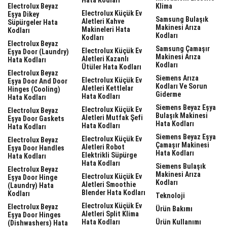
Electrolux Beyaz
Klima
Electrolux Küçük Ev
Eşya Dikey
Samsung Bulaşık
Aletleri Kahve
Süpürgeler Hata
Makinesi Arıza
Makineleri Hata
Kodları
Kodları
Kodları
Electrolux Beyaz
Samsung Çamaşır
Electrolux Küçük Ev
Eşya Door (laundry)
Makinesi Arıza
Aletleri Kazanlı
Hata Kodları
Kodları
Ütüler Hata Kodları
Electrolux Beyaz
Siemens Arıza
Electrolux Küçük Ev
Eşya Door And Door
Kodları Ve Sorun
Aletleri Kettlelar
Hinges (cooling)
Giderme
Hata Kodları
Hata Kodları
Siemens Beyaz Eşya
Electrolux Küçük Ev
Electrolux Beyaz
Bulaşık Makinesi
Aletleri Mutfak Şefi
Eşya Door Gaskets
Hata Kodları
Hata Kodları
Hata Kodları
Siemens Beyaz Eşya
Electrolux Küçük Ev
Electrolux Beyaz
Çamaşır Makinesi
Aletleri Robot
Eşya Door Handles
Hata Kodları
Elektrikli Süpürge
Hata Kodları
Hata Kodları
Siemens Bulaşık
Electrolux Beyaz
Makinesi Arıza
Electrolux Küçük Ev
Eşya Door Hinge
Kodları
Aletleri Smoothie
(laundry) Hata
Blender Hata Kodları
Kodları
Teknoloji
Electrolux Küçük Ev
Electrolux Beyaz
Ürün Bakımı
Aletleri Split Klima
Eşya Door Hinges
Hata Kodları
Ürün Kullanımı
(dishwashers) Hata