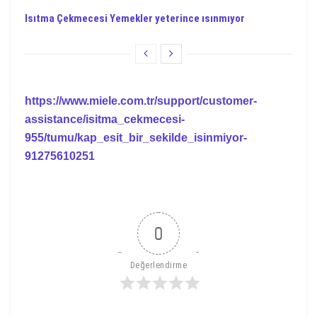
Isıtma Çekmecesi Yemekler yeterince ısınmıyor
https://www.miele.com.tr/support/customer-
assistance/isitma_cekmecesi-
955/tumu/kap_esit_bir_sekilde_isinmiyor-
91275610251
0
Değerlendirme