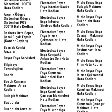
Miele Beyaz Eşya
Electrolux Beyaz
Sistemleri 1000TR
Bulaşık Makinesi
Eşya Interior Racks
Hata Kodları
Hata Kodları
Hata Kodları
Arçelik Ödeme
Miele Beyaz Eşya
Electrolux Beyaz
Sistemleri Ödeme
Buzdolabı Hata
Eşya Interior
Sistemleri POS
Kodları
Shelves Hata Kodları
300TR Hata Kodları
Miele Beyaz Eşya
Electrolux Beyaz
Baskets Orta Sepet,
Çamaşır Makinesi
Eşya Isıtma
Çatal Bıçak Tepsisi
Hata Kodları
Çekmeceleri Hata
(Konfor Rayları)
Kodları
Miele Beyaz Eşya
Baymak Kombi
Davlumbaz Hata
Electrolux Beyaz
Arızaları
Kodları
Eşya Kompakt
Beyaz Eşya Servisleri
Ankastre Seri Hata
Miele Beyaz Eşya
Kodları
Bilgisayar
Fırın Hata Kodları
Teknolojileri
Electrolux Beyaz
Miele Beyaz Eşya
Eşya Kurutma
Bosch
Isıtma Çekmecesi
Makineleri Hata
Hata Kodları
Kodları
Bosch Çamaşır
Makinesi Arıza
Miele Beyaz Eşya
Electrolux Beyaz
Kodları
Kurutma Makinesi
Eşya Kurutmalı
Hata Kodları
Çamaşır Makineleri
Bulaşık Makinesi
Hata Kodları
Miele Beyaz Eşya
Buzdolabı
Kurutmalı Çamaşır
Electrolux Beyaz
Makinesi Hata
Buzdolabı Arızaları
Eşya Mikrodalga
Kodları