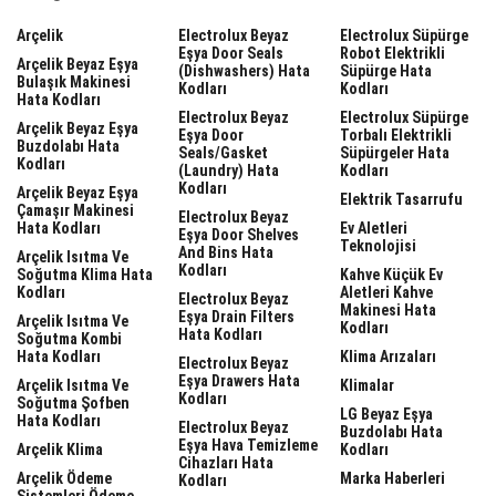
Arçelik
Electrolux Beyaz
Electrolux Süpürge
Eşya Door Seals
Robot Elektrikli
Arçelik Beyaz Eşya
(dishwashers) Hata
Süpürge Hata
Bulaşık Makinesi
Kodları
Kodları
Hata Kodları
Electrolux Beyaz
Electrolux Süpürge
Arçelik Beyaz Eşya
Eşya Door
Torbalı Elektrikli
Buzdolabı Hata
Seals/gasket
Süpürgeler Hata
Kodları
(laundry) Hata
Kodları
Kodları
Arçelik Beyaz Eşya
Elektrik Tasarrufu
Çamaşır Makinesi
Electrolux Beyaz
Hata Kodları
Ev Aletleri
Eşya Door Shelves
Teknolojisi
And Bins Hata
Arçelik Isıtma Ve
Kodları
Soğutma Klima Hata
Kahve Küçük Ev
Kodları
Aletleri Kahve
Electrolux Beyaz
Makinesi Hata
Eşya Drain Filters
Arçelik Isıtma Ve
Kodları
Hata Kodları
Soğutma Kombi
Hata Kodları
Klima Arızaları
Electrolux Beyaz
Eşya Drawers Hata
Arçelik Isıtma Ve
Klimalar
Kodları
Soğutma Şofben
LG Beyaz Eşya
Hata Kodları
Electrolux Beyaz
Buzdolabı Hata
Eşya Hava Temizleme
Arçelik Klima
Kodları
Cihazları Hata
Arçelik Ödeme
Marka Haberleri
Kodları
Sistemleri Ödeme