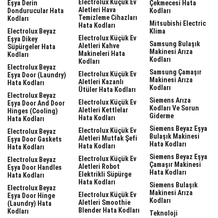
Electrolux Küçük Ev
Eşya Derin
Çekmecesi Hata
Aletleri Hava
Dondurucular Hata
Kodları
Temizleme Cihazları
Kodları
Mitsubishi Electric
Hata Kodları
Electrolux Beyaz
Klima
Electrolux Küçük Ev
Eşya Dikey
Samsung Bulaşık
Aletleri Kahve
Süpürgeler Hata
Makinesi Arıza
Makineleri Hata
Kodları
Kodları
Kodları
Electrolux Beyaz
Samsung Çamaşır
Electrolux Küçük Ev
Eşya Door (laundry)
Makinesi Arıza
Aletleri Kazanlı
Hata Kodları
Kodları
Ütüler Hata Kodları
Electrolux Beyaz
Siemens Arıza
Electrolux Küçük Ev
Eşya Door And Door
Kodları Ve Sorun
Aletleri Kettlelar
Hinges (cooling)
Giderme
Hata Kodları
Hata Kodları
Siemens Beyaz Eşya
Electrolux Küçük Ev
Electrolux Beyaz
Bulaşık Makinesi
Aletleri Mutfak Şefi
Eşya Door Gaskets
Hata Kodları
Hata Kodları
Hata Kodları
Siemens Beyaz Eşya
Electrolux Küçük Ev
Electrolux Beyaz
Çamaşır Makinesi
Aletleri Robot
Eşya Door Handles
Hata Kodları
Elektrikli Süpürge
Hata Kodları
Hata Kodları
Siemens Bulaşık
Electrolux Beyaz
Makinesi Arıza
Electrolux Küçük Ev
Eşya Door Hinge
Kodları
Aletleri Smoothie
(laundry) Hata
Blender Hata Kodları
Kodları
Teknoloji