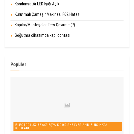
Kondansatör LED Işığı Açık
Kurutmalı Çamaşır Makinesi F62 Hatası
Kapılar/Menteşeler Ters Çevirme (7)
Soğutma cihazımda kapı contası
Popüler
ELECTROLUX BEYAZ EŞYA DOOR SHELVES AND BINS HATA
KODLARI