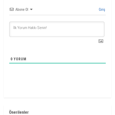
Abone Ol
Giriş
0
YORUM
Önerilenler