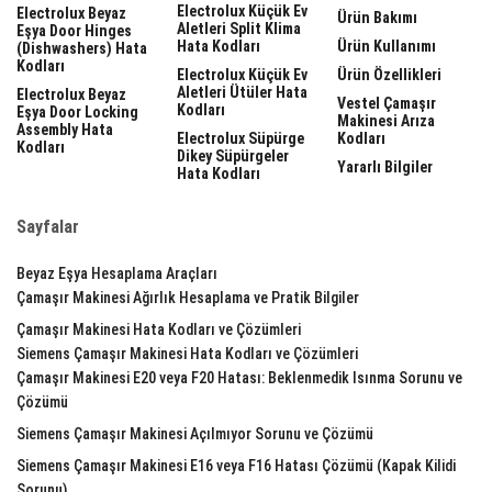
Electrolux Küçük Ev
Electrolux Beyaz
Ürün Bakımı
Aletleri Split Klima
Eşya Door Hinges
Hata Kodları
Ürün Kullanımı
(dishwashers) Hata
Kodları
Electrolux Küçük Ev
Ürün Özellikleri
Aletleri Ütüler Hata
Electrolux Beyaz
Vestel Çamaşır
Kodları
Eşya Door Locking
Makinesi Arıza
Assembly Hata
Electrolux Süpürge
Kodları
Kodları
Dikey Süpürgeler
Yararlı Bilgiler
Hata Kodları
Sayfalar
Beyaz Eşya Hesaplama Araçları
Çamaşır Makinesi Ağırlık Hesaplama ve Pratik Bilgiler
Çamaşır Makinesi Hata Kodları ve Çözümleri
Siemens Çamaşır Makinesi Hata Kodları ve Çözümleri
Çamaşır Makinesi E20 veya F20 Hatası: Beklenmedik Isınma Sorunu ve
Çözümü
Siemens Çamaşır Makinesi Açılmıyor Sorunu ve Çözümü
Siemens Çamaşır Makinesi E16 veya F16 Hatası Çözümü (Kapak Kilidi
Sorunu)