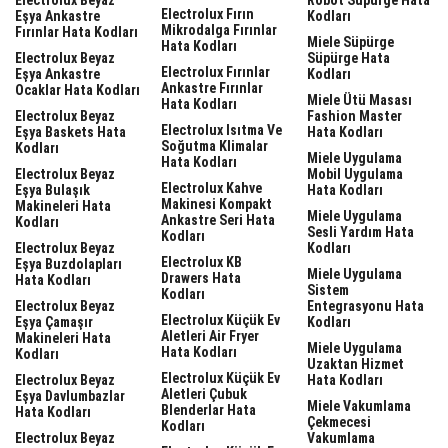
Electrolux Fırın
Eşya Ankastre
Kodları
Mikrodalga Fırınlar
Fırınlar Hata Kodları
Miele Süpürge
Hata Kodları
Electrolux Beyaz
Süpürge Hata
Electrolux Fırınlar
Eşya Ankastre
Kodları
Ankastre Fırınlar
Ocaklar Hata Kodları
Miele Ütü Masası
Hata Kodları
Electrolux Beyaz
Fashion Master
Electrolux Isıtma Ve
Eşya Baskets Hata
Hata Kodları
Soğutma Klimalar
Kodları
Miele Uygulama
Hata Kodları
Electrolux Beyaz
Mobil Uygulama
Electrolux Kahve
Eşya Bulaşık
Hata Kodları
Makinesi Kompakt
Makineleri Hata
Miele Uygulama
Ankastre Seri Hata
Kodları
Sesli Yardım Hata
Kodları
Electrolux Beyaz
Kodları
Electrolux KB
Eşya Buzdolapları
Miele Uygulama
Drawers Hata
Hata Kodları
Sistem
Kodları
Electrolux Beyaz
Entegrasyonu Hata
Electrolux Küçük Ev
Eşya Çamaşır
Kodları
Aletleri Air Fryer
Makineleri Hata
Miele Uygulama
Hata Kodları
Kodları
Uzaktan Hizmet
Electrolux Küçük Ev
Electrolux Beyaz
Hata Kodları
Aletleri Çubuk
Eşya Davlumbazlar
Miele Vakumlama
Blenderlar Hata
Hata Kodları
Çekmecesi
Kodları
Electrolux Beyaz
Vakumlama