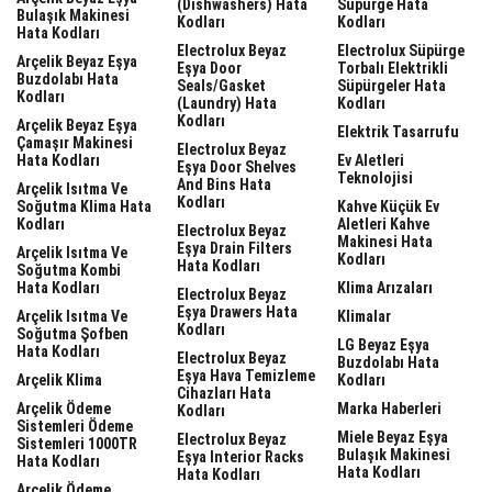
(dishwashers) Hata
Süpürge Hata
Bulaşık Makinesi
Kodları
Kodları
Hata Kodları
Electrolux Beyaz
Electrolux Süpürge
Arçelik Beyaz Eşya
Eşya Door
Torbalı Elektrikli
Buzdolabı Hata
Seals/gasket
Süpürgeler Hata
Kodları
(laundry) Hata
Kodları
Kodları
Arçelik Beyaz Eşya
Elektrik Tasarrufu
Çamaşır Makinesi
Electrolux Beyaz
Hata Kodları
Ev Aletleri
Eşya Door Shelves
Teknolojisi
And Bins Hata
Arçelik Isıtma Ve
Kodları
Soğutma Klima Hata
Kahve Küçük Ev
Kodları
Aletleri Kahve
Electrolux Beyaz
Makinesi Hata
Eşya Drain Filters
Arçelik Isıtma Ve
Kodları
Hata Kodları
Soğutma Kombi
Hata Kodları
Klima Arızaları
Electrolux Beyaz
Eşya Drawers Hata
Arçelik Isıtma Ve
Klimalar
Kodları
Soğutma Şofben
LG Beyaz Eşya
Hata Kodları
Electrolux Beyaz
Buzdolabı Hata
Eşya Hava Temizleme
Arçelik Klima
Kodları
Cihazları Hata
Arçelik Ödeme
Marka Haberleri
Kodları
Sistemleri Ödeme
Miele Beyaz Eşya
Electrolux Beyaz
Sistemleri 1000TR
Bulaşık Makinesi
Eşya Interior Racks
Hata Kodları
Hata Kodları
Hata Kodları
Arçelik Ödeme