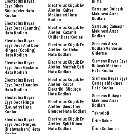
Electrolux Beyaz
Klima
Electrolux Küçük Ev
Eşya Dikey
Samsung Bulaşık
Aletleri Kahve
Süpürgeler Hata
Makinesi Arıza
Makineleri Hata
Kodları
Kodları
Kodları
Electrolux Beyaz
Samsung Çamaşır
Electrolux Küçük Ev
Eşya Door (laundry)
Makinesi Arıza
Aletleri Kazanlı
Hata Kodları
Kodları
Ütüler Hata Kodları
Electrolux Beyaz
Siemens Arıza
Electrolux Küçük Ev
Eşya Door And Door
Kodları Ve Sorun
Aletleri Kettlelar
Hinges (cooling)
Giderme
Hata Kodları
Hata Kodları
Siemens Beyaz Eşya
Electrolux Küçük Ev
Electrolux Beyaz
Bulaşık Makinesi
Aletleri Mutfak Şefi
Eşya Door Gaskets
Hata Kodları
Hata Kodları
Hata Kodları
Siemens Beyaz Eşya
Electrolux Küçük Ev
Electrolux Beyaz
Çamaşır Makinesi
Aletleri Robot
Eşya Door Handles
Hata Kodları
Elektrikli Süpürge
Hata Kodları
Hata Kodları
Siemens Bulaşık
Electrolux Beyaz
Makinesi Arıza
Electrolux Küçük Ev
Eşya Door Hinge
Kodları
Aletleri Smoothie
(laundry) Hata
Blender Hata Kodları
Kodları
Teknoloji
Electrolux Küçük Ev
Electrolux Beyaz
Ürün Bakımı
Aletleri Split Klima
Eşya Door Hinges
Hata Kodları
Ürün Kullanımı
(dishwashers) Hata
Kodları