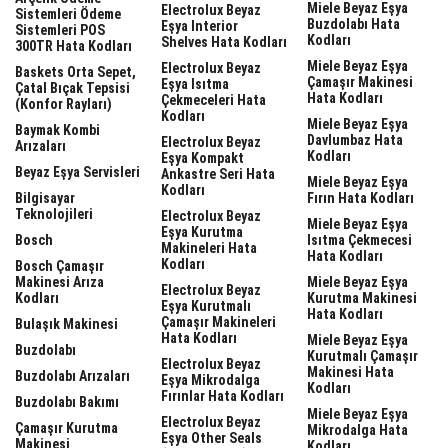
Miele Beyaz Eşya
Electrolux Beyaz
Sistemleri Ödeme
Buzdolabı Hata
Eşya Interior
Sistemleri POS
Kodları
Shelves Hata Kodları
300TR Hata Kodları
Miele Beyaz Eşya
Electrolux Beyaz
Baskets Orta Sepet,
Çamaşır Makinesi
Eşya Isıtma
Çatal Bıçak Tepsisi
Hata Kodları
Çekmeceleri Hata
(Konfor Rayları)
Kodları
Miele Beyaz Eşya
Baymak Kombi
Davlumbaz Hata
Electrolux Beyaz
Arızaları
Kodları
Eşya Kompakt
Beyaz Eşya Servisleri
Ankastre Seri Hata
Miele Beyaz Eşya
Kodları
Bilgisayar
Fırın Hata Kodları
Teknolojileri
Electrolux Beyaz
Miele Beyaz Eşya
Eşya Kurutma
Bosch
Isıtma Çekmecesi
Makineleri Hata
Hata Kodları
Kodları
Bosch Çamaşır
Makinesi Arıza
Miele Beyaz Eşya
Electrolux Beyaz
Kodları
Kurutma Makinesi
Eşya Kurutmalı
Hata Kodları
Çamaşır Makineleri
Bulaşık Makinesi
Hata Kodları
Miele Beyaz Eşya
Buzdolabı
Kurutmalı Çamaşır
Electrolux Beyaz
Makinesi Hata
Buzdolabı Arızaları
Eşya Mikrodalga
Kodları
Fırınlar Hata Kodları
Buzdolabı Bakımı
Miele Beyaz Eşya
Electrolux Beyaz
Çamaşır Kurutma
Mikrodalga Hata
Eşya Other Seals
Makinesi
Kodları