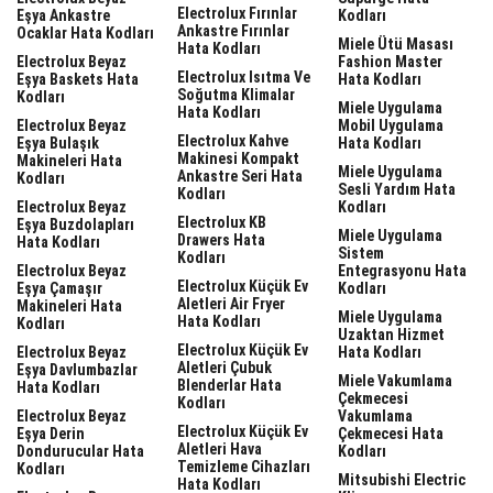
Electrolux Fırınlar
Eşya Ankastre
Kodları
Ankastre Fırınlar
Ocaklar Hata Kodları
Miele Ütü Masası
Hata Kodları
Electrolux Beyaz
Fashion Master
Electrolux Isıtma Ve
Eşya Baskets Hata
Hata Kodları
Soğutma Klimalar
Kodları
Miele Uygulama
Hata Kodları
Electrolux Beyaz
Mobil Uygulama
Electrolux Kahve
Eşya Bulaşık
Hata Kodları
Makinesi Kompakt
Makineleri Hata
Miele Uygulama
Ankastre Seri Hata
Kodları
Sesli Yardım Hata
Kodları
Electrolux Beyaz
Kodları
Electrolux KB
Eşya Buzdolapları
Miele Uygulama
Drawers Hata
Hata Kodları
Sistem
Kodları
Electrolux Beyaz
Entegrasyonu Hata
Electrolux Küçük Ev
Eşya Çamaşır
Kodları
Aletleri Air Fryer
Makineleri Hata
Miele Uygulama
Hata Kodları
Kodları
Uzaktan Hizmet
Electrolux Küçük Ev
Electrolux Beyaz
Hata Kodları
Aletleri Çubuk
Eşya Davlumbazlar
Miele Vakumlama
Blenderlar Hata
Hata Kodları
Çekmecesi
Kodları
Electrolux Beyaz
Vakumlama
Electrolux Küçük Ev
Eşya Derin
Çekmecesi Hata
Aletleri Hava
Dondurucular Hata
Kodları
Temizleme Cihazları
Kodları
Mitsubishi Electric
Hata Kodları