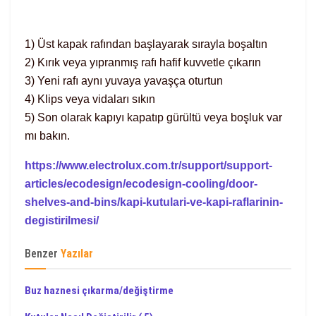
1) Üst kapak rafından başlayarak sırayla boşaltın
2) Kırık veya yıpranmış rafı hafif kuvvetle çıkarın
3) Yeni rafı aynı yuvaya yavaşça oturtun
4) Klips veya vidaları sıkın
5) Son olarak kapıyı kapatıp gürültü veya boşluk var
mı bakın.
https://www.electrolux.com.tr/support/support-
articles/ecodesign/ecodesign-cooling/door-
shelves-and-bins/kapi-kutulari-ve-kapi-raflarinin-
degistirilmesi/
Benzer
Yazılar
Buz haznesi çıkarma/değiştirme