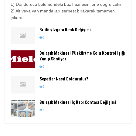
1) Dondurucu bölümündeki buz haznesini öne doğru çekin
2) Alt veya yan mandalları serbest bırakarak tamamen
çıkarın...
Brülör/Izgara Renk Değişimi
0
Bulaşık Makinesi Püskürtme Kolu Kontrol Işığı
Yanıp Sönüyor
0
Sepetler Nasıl Doldurulur?
0
Bulaşık Makinesi İç Kapı Contası Değişimi
0