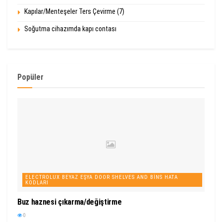
Kapılar/Menteşeler Ters Çevirme (7)
Soğutma cihazımda kapı contası
Popüler
ELECTROLUX BEYAZ EŞYA DOOR SHELVES AND BINS HATA
KODLARI
Buz haznesi çıkarma/değiştirme
0