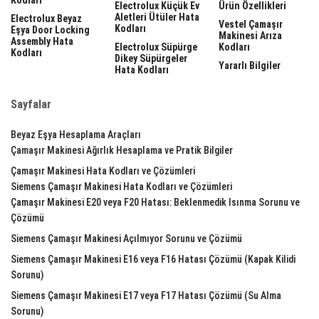
Electrolux Küçük Ev
Ürün Özellikleri
Aletleri Ütüler Hata
Electrolux Beyaz
Vestel Çamaşır
Kodları
Eşya Door Locking
Makinesi Arıza
Assembly Hata
Electrolux Süpürge
Kodları
Kodları
Dikey Süpürgeler
Yararlı Bilgiler
Hata Kodları
Sayfalar
Beyaz Eşya Hesaplama Araçları
Çamaşır Makinesi Ağırlık Hesaplama ve Pratik Bilgiler
Çamaşır Makinesi Hata Kodları ve Çözümleri
Siemens Çamaşır Makinesi Hata Kodları ve Çözümleri
Çamaşır Makinesi E20 veya F20 Hatası: Beklenmedik Isınma Sorunu ve
Çözümü
Siemens Çamaşır Makinesi Açılmıyor Sorunu ve Çözümü
Siemens Çamaşır Makinesi E16 veya F16 Hatası Çözümü (Kapak Kilidi
Sorunu)
Siemens Çamaşır Makinesi E17 veya F17 Hatası Çözümü (Su Alma
Sorunu)