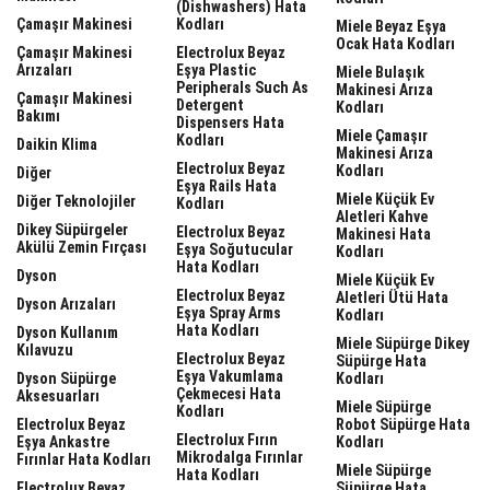
(dishwashers) Hata
Çamaşır Makinesi
Kodları
Miele Beyaz Eşya
Ocak Hata Kodları
Çamaşır Makinesi
Electrolux Beyaz
Arızaları
Eşya Plastic
Miele Bulaşık
Peripherals Such As
Makinesi Arıza
Çamaşır Makinesi
Detergent
Kodları
Bakımı
Dispensers Hata
Miele Çamaşır
Kodları
Daikin Klima
Makinesi Arıza
Electrolux Beyaz
Kodları
Diğer
Eşya Rails Hata
Miele Küçük Ev
Diğer Teknolojiler
Kodları
Aletleri Kahve
Dikey Süpürgeler
Electrolux Beyaz
Makinesi Hata
Akülü Zemin Fırçası
Eşya Soğutucular
Kodları
Hata Kodları
Dyson
Miele Küçük Ev
Electrolux Beyaz
Aletleri Ütü Hata
Dyson Arızaları
Eşya Spray Arms
Kodları
Hata Kodları
Dyson Kullanım
Miele Süpürge Dikey
Kılavuzu
Electrolux Beyaz
Süpürge Hata
Eşya Vakumlama
Dyson Süpürge
Kodları
Çekmecesi Hata
Aksesuarları
Miele Süpürge
Kodları
Electrolux Beyaz
Robot Süpürge Hata
Electrolux Fırın
Eşya Ankastre
Kodları
Mikrodalga Fırınlar
Fırınlar Hata Kodları
Miele Süpürge
Hata Kodları
Electrolux Beyaz
Süpürge Hata