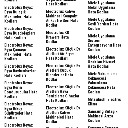
Miele Uygulama
Hata Kodları
Electrolux Beyaz
Mobil Uygulama
Electrolux Kahve
Eşya Bulaşık
Hata Kodları
Makinesi Kompakt
Makineleri Hata
Miele Uygulama
Ankastre Seri Hata
Kodları
Sesli Yardım Hata
Kodları
Electrolux Beyaz
Kodları
Electrolux KB
Eşya Buzdolapları
Miele Uygulama
Drawers Hata
Hata Kodları
Sistem
Kodları
Electrolux Beyaz
Entegrasyonu Hata
Electrolux Küçük Ev
Eşya Çamaşır
Kodları
Aletleri Air Fryer
Makineleri Hata
Miele Uygulama
Hata Kodları
Kodları
Uzaktan Hizmet
Electrolux Küçük Ev
Electrolux Beyaz
Hata Kodları
Aletleri Çubuk
Eşya Davlumbazlar
Miele Vakumlama
Blenderlar Hata
Hata Kodları
Çekmecesi
Kodları
Electrolux Beyaz
Vakumlama
Electrolux Küçük Ev
Eşya Derin
Çekmecesi Hata
Aletleri Hava
Dondurucular Hata
Kodları
Temizleme Cihazları
Kodları
Mitsubishi Electric
Hata Kodları
Electrolux Beyaz
Klima
Electrolux Küçük Ev
Eşya Dikey
Samsung Bulaşık
Aletleri Kahve
Süpürgeler Hata
Makinesi Arıza
Makineleri Hata
Kodları
Kodları
Kodları
Electrolux Beyaz
Samsung Çamaşır