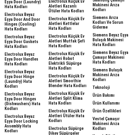
Electrolux Küçük Ev
Eşya Door (laundry)
Makinesi Arıza
Aletleri Kazanlı
Hata Kodları
Kodları
Ütüler Hata Kodları
Electrolux Beyaz
Siemens Arıza
Electrolux Küçük Ev
Eşya Door And Door
Kodları Ve Sorun
Aletleri Kettlelar
Hinges (cooling)
Giderme
Hata Kodları
Hata Kodları
Siemens Beyaz Eşya
Electrolux Küçük Ev
Electrolux Beyaz
Bulaşık Makinesi
Aletleri Mutfak Şefi
Eşya Door Gaskets
Hata Kodları
Hata Kodları
Hata Kodları
Siemens Beyaz Eşya
Electrolux Küçük Ev
Electrolux Beyaz
Çamaşır Makinesi
Aletleri Robot
Eşya Door Handles
Hata Kodları
Elektrikli Süpürge
Hata Kodları
Hata Kodları
Siemens Bulaşık
Electrolux Beyaz
Makinesi Arıza
Electrolux Küçük Ev
Eşya Door Hinge
Kodları
Aletleri Smoothie
(laundry) Hata
Blender Hata Kodları
Kodları
Teknoloji
Electrolux Küçük Ev
Electrolux Beyaz
Ürün Bakımı
Aletleri Split Klima
Eşya Door Hinges
Hata Kodları
Ürün Kullanımı
(dishwashers) Hata
Kodları
Electrolux Küçük Ev
Ürün Özellikleri
Aletleri Ütüler Hata
Electrolux Beyaz
Vestel Çamaşır
Kodları
Eşya Door Locking
Makinesi Arıza
Assembly Hata
Electrolux Süpürge
Kodları
Kodları
Dikey Süpürgeler