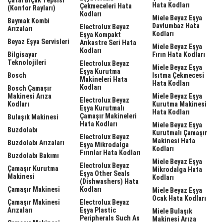
Hata Kodları
Çekmeceleri Hata
(Konfor Rayları)
Kodları
Miele Beyaz Eşya
Baymak Kombi
Davlumbaz Hata
Electrolux Beyaz
Arızaları
Kodları
Eşya Kompakt
Beyaz Eşya Servisleri
Ankastre Seri Hata
Miele Beyaz Eşya
Kodları
Bilgisayar
Fırın Hata Kodları
Teknolojileri
Electrolux Beyaz
Miele Beyaz Eşya
Eşya Kurutma
Bosch
Isıtma Çekmecesi
Makineleri Hata
Hata Kodları
Kodları
Bosch Çamaşır
Makinesi Arıza
Miele Beyaz Eşya
Electrolux Beyaz
Kodları
Kurutma Makinesi
Eşya Kurutmalı
Hata Kodları
Çamaşır Makineleri
Bulaşık Makinesi
Hata Kodları
Miele Beyaz Eşya
Buzdolabı
Kurutmalı Çamaşır
Electrolux Beyaz
Makinesi Hata
Buzdolabı Arızaları
Eşya Mikrodalga
Kodları
Fırınlar Hata Kodları
Buzdolabı Bakımı
Miele Beyaz Eşya
Electrolux Beyaz
Çamaşır Kurutma
Mikrodalga Hata
Eşya Other Seals
Makinesi
Kodları
(dishwashers) Hata
Çamaşır Makinesi
Kodları
Miele Beyaz Eşya
Ocak Hata Kodları
Çamaşır Makinesi
Electrolux Beyaz
Arızaları
Eşya Plastic
Miele Bulaşık
Peripherals Such As
Makinesi Arıza