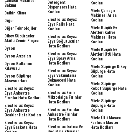
Çamaşır Makinesi
Detergent
Kodları
Bakımı
Dispensers Hata
Miele Çamaşır
Kodları
Daikin Klima
Makinesi Arıza
Electrolux Beyaz
Kodları
Diğer
Eşya Rails Hata
Miele Küçük Ev
Diğer Teknolojiler
Kodları
Aletleri Kahve
Dikey Süpürgeler
Electrolux Beyaz
Makinesi Hata
Akülü Zemin Fırçası
Eşya Soğutucular
Kodları
Hata Kodları
Dyson
Miele Küçük Ev
Electrolux Beyaz
Aletleri Ütü Hata
Dyson Arızaları
Eşya Spray Arms
Kodları
Hata Kodları
Dyson Kullanım
Miele Süpürge Dikey
Kılavuzu
Electrolux Beyaz
Süpürge Hata
Eşya Vakumlama
Dyson Süpürge
Kodları
Çekmecesi Hata
Aksesuarları
Miele Süpürge
Kodları
Electrolux Beyaz
Robot Süpürge Hata
Electrolux Fırın
Eşya Ankastre
Kodları
Mikrodalga Fırınlar
Fırınlar Hata Kodları
Miele Süpürge
Hata Kodları
Electrolux Beyaz
Süpürge Hata
Electrolux Fırınlar
Eşya Ankastre
Kodları
Ankastre Fırınlar
Ocaklar Hata Kodları
Miele Ütü Masası
Hata Kodları
Electrolux Beyaz
Fashion Master
Electrolux Isıtma Ve
Eşya Baskets Hata
Hata Kodları
Soğutma Klimalar
Kodları