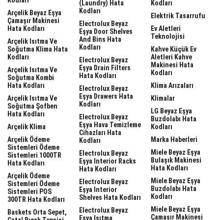
(laundry) Hata
Kodları
Kodları
Arçelik Beyaz Eşya
Elektrik Tasarrufu
Çamaşır Makinesi
Electrolux Beyaz
Hata Kodları
Ev Aletleri
Eşya Door Shelves
Teknolojisi
And Bins Hata
Arçelik Isıtma Ve
Kodları
Soğutma Klima Hata
Kahve Küçük Ev
Kodları
Aletleri Kahve
Electrolux Beyaz
Makinesi Hata
Eşya Drain Filters
Arçelik Isıtma Ve
Kodları
Hata Kodları
Soğutma Kombi
Hata Kodları
Klima Arızaları
Electrolux Beyaz
Eşya Drawers Hata
Arçelik Isıtma Ve
Klimalar
Kodları
Soğutma Şofben
LG Beyaz Eşya
Hata Kodları
Electrolux Beyaz
Buzdolabı Hata
Eşya Hava Temizleme
Arçelik Klima
Kodları
Cihazları Hata
Arçelik Ödeme
Marka Haberleri
Kodları
Sistemleri Ödeme
Miele Beyaz Eşya
Electrolux Beyaz
Sistemleri 1000TR
Bulaşık Makinesi
Eşya Interior Racks
Hata Kodları
Hata Kodları
Hata Kodları
Arçelik Ödeme
Miele Beyaz Eşya
Electrolux Beyaz
Sistemleri Ödeme
Buzdolabı Hata
Eşya Interior
Sistemleri POS
Kodları
Shelves Hata Kodları
300TR Hata Kodları
Miele Beyaz Eşya
Electrolux Beyaz
Baskets Orta Sepet,
Çamaşır Makinesi
Eşya Isıtma
Çatal Bıçak Tepsisi