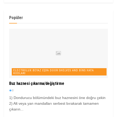
Popüler
ELECTROLUX BEYAZ EŞYA DOOR SHELVES AND BINS HATA
KODLARI
Buz haznesi çıkarma/değiştirme
0
1) Dondurucu bölümündeki buz haznesini öne doğru çekin
2) Alt veya yan mandalları serbest bırakarak tamamen
çıkarın...