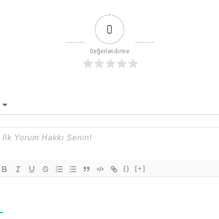
0
Değerlendirme
{}
[+]