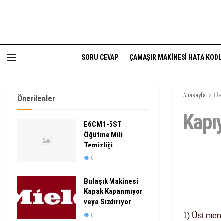
SORU CEVAP
ÇAMAŞIR MAKINESI HATA KODL
Anasayfa
El
Önerilenler
Kapıy
E6CM1-5ST
Öğütme Mili
Temizliği
0
Bulaşık Makinesi
Kapak Kapanmıyor
veya Sızdırıyor
1) Üst ment
0