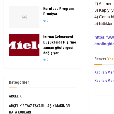
2) Alt ment
Kurutucu Program
3) Kapıyı y
Bitmiyor
4) Conta hi
0
5) Bittikt
Isıtma Çekmecesi
https://w
Düşük Isıda Pişirme
cooling/d
zaman göstergesi
değişiyor
Benzer
Yaz
0
Kapılar/Men
Kapılar/Men
Kategoriler
ARÇELIK
ARÇELIK BEYAZ EŞYA BULAŞIK MAKINESI
HATA KODLARI