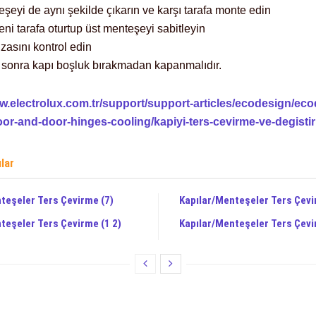
eşeyi de aynı şekilde çıkarın ve karşı tarafa monte edin
eni tarafa oturtup üst menteşeyi sabitleyin
zasını kontrol edin
en sonra kapı boşluk bırakmadan kapanmalıdır.
ww.electrolux.com.tr/support/support-articles/ecodesign/eco
oor-and-door-hinges-cooling/kapiyi-ters-cevirme-ve-degisti
ılar
teşeler Ters Çevirme (7)
Kapılar/Menteşeler Ters Çevi
teşeler Ters Çevirme (1 2)
Kapılar/Menteşeler Ters Çevi