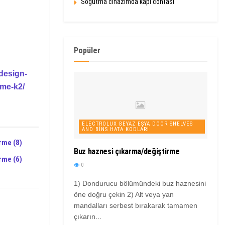
Soğutma cihazımda kapı contası
Popüler
design-
rme-k2/
ELECTROLUX BEYAZ EŞYA DOOR SHELVES
AND BINS HATA KODLARI
rme (8)
Buz haznesi çıkarma/değiştirme
rme (6)
0
1) Dondurucu bölümündeki buz haznesini
öne doğru çekin 2) Alt veya yan
mandalları serbest bırakarak tamamen
çıkarın...