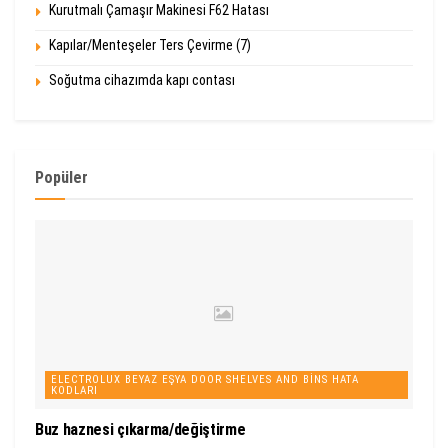
Kurutmalı Çamaşır Makinesi F62 Hatası
Kapılar/Menteşeler Ters Çevirme (7)
Soğutma cihazımda kapı contası
Popüler
ELECTROLUX BEYAZ EŞYA DOOR SHELVES AND BINS HATA
KODLARI
Buz haznesi çıkarma/değiştirme