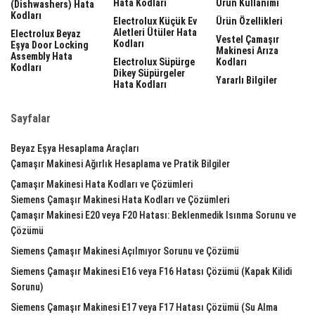
Hata Kodları
Ürün Kullanımı
(dishwashers) Hata
Kodları
Electrolux Küçük Ev
Ürün Özellikleri
Aletleri Ütüler Hata
Electrolux Beyaz
Vestel Çamaşır
Kodları
Eşya Door Locking
Makinesi Arıza
Assembly Hata
Electrolux Süpürge
Kodları
Kodları
Dikey Süpürgeler
Yararlı Bilgiler
Hata Kodları
Sayfalar
Beyaz Eşya Hesaplama Araçları
Çamaşır Makinesi Ağırlık Hesaplama ve Pratik Bilgiler
Çamaşır Makinesi Hata Kodları ve Çözümleri
Siemens Çamaşır Makinesi Hata Kodları ve Çözümleri
Çamaşır Makinesi E20 veya F20 Hatası: Beklenmedik Isınma Sorunu ve
Çözümü
Siemens Çamaşır Makinesi Açılmıyor Sorunu ve Çözümü
Siemens Çamaşır Makinesi E16 veya F16 Hatası Çözümü (Kapak Kilidi
Sorunu)
Siemens Çamaşır Makinesi E17 veya F17 Hatası Çözümü (Su Alma