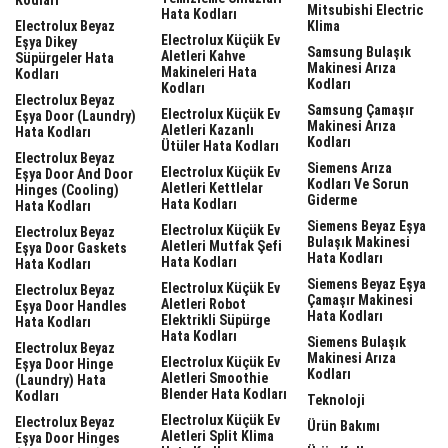
Mitsubishi Electric
Hata Kodları
Electrolux Beyaz
Klima
Electrolux Küçük Ev
Eşya Dikey
Samsung Bulaşık
Aletleri Kahve
Süpürgeler Hata
Makinesi Arıza
Makineleri Hata
Kodları
Kodları
Kodları
Electrolux Beyaz
Samsung Çamaşır
Electrolux Küçük Ev
Eşya Door (laundry)
Makinesi Arıza
Aletleri Kazanlı
Hata Kodları
Kodları
Ütüler Hata Kodları
Electrolux Beyaz
Siemens Arıza
Electrolux Küçük Ev
Eşya Door And Door
Kodları Ve Sorun
Aletleri Kettlelar
Hinges (cooling)
Giderme
Hata Kodları
Hata Kodları
Siemens Beyaz Eşya
Electrolux Küçük Ev
Electrolux Beyaz
Bulaşık Makinesi
Aletleri Mutfak Şefi
Eşya Door Gaskets
Hata Kodları
Hata Kodları
Hata Kodları
Siemens Beyaz Eşya
Electrolux Küçük Ev
Electrolux Beyaz
Çamaşır Makinesi
Aletleri Robot
Eşya Door Handles
Hata Kodları
Elektrikli Süpürge
Hata Kodları
Hata Kodları
Siemens Bulaşık
Electrolux Beyaz
Makinesi Arıza
Electrolux Küçük Ev
Eşya Door Hinge
Kodları
Aletleri Smoothie
(laundry) Hata
Blender Hata Kodları
Kodları
Teknoloji
Electrolux Küçük Ev
Electrolux Beyaz
Ürün Bakımı
Aletleri Split Klima
Eşya Door Hinges