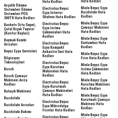
Hata Kodları
Hata Kodları
Arçelik Ödeme
Miele Beyaz Eşya
Electrolux Beyaz
Sistemleri Ödeme
Buzdolabı Hata
Eşya Interior
Sistemleri POS
Kodları
Shelves Hata Kodları
300TR Hata Kodları
Miele Beyaz Eşya
Electrolux Beyaz
Baskets Orta Sepet,
Çamaşır Makinesi
Eşya Isıtma
Çatal Bıçak Tepsisi
Hata Kodları
Çekmeceleri Hata
(Konfor Rayları)
Kodları
Miele Beyaz Eşya
Baymak Kombi
Davlumbaz Hata
Electrolux Beyaz
Arızaları
Kodları
Eşya Kompakt
Beyaz Eşya Servisleri
Ankastre Seri Hata
Miele Beyaz Eşya
Kodları
Bilgisayar
Fırın Hata Kodları
Teknolojileri
Electrolux Beyaz
Miele Beyaz Eşya
Eşya Kurutma
Bosch
Isıtma Çekmecesi
Makineleri Hata
Hata Kodları
Kodları
Bosch Çamaşır
Makinesi Arıza
Miele Beyaz Eşya
Electrolux Beyaz
Kodları
Kurutma Makinesi
Eşya Kurutmalı
Hata Kodları
Çamaşır Makineleri
Bulaşık Makinesi
Hata Kodları
Miele Beyaz Eşya
Buzdolabı
Kurutmalı Çamaşır
Electrolux Beyaz
Makinesi Hata
Buzdolabı Arızaları
Eşya Mikrodalga
Kodları
Fırınlar Hata Kodları
Buzdolabı Bakımı
Miele Beyaz Eşya
Electrolux Beyaz