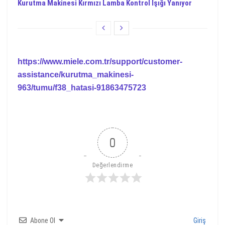
Kurutma Makinesi Kırmızı Lamba Kontrol Işığı Yanıyor
https://www.miele.com.tr/support/customer-
assistance/kurutma_makinesi-
963/tumu/f38_hatasi-91863475723
0
Değerlendirme
Abone Ol
Giriş