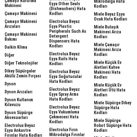
Çamaşır Kurutma
Mikrodalga Hata
Eşya Other Seals
Makinesi
Kodları
(dishwashers) Hata
Çamaşır Makinesi
Kodları
Miele Beyaz Eşya
Ocak Hata Kodları
Çamaşır Makinesi
Electrolux Beyaz
Arızaları
Eşya Plastic
Miele Bulaşık
Peripherals Such As
Makinesi Arıza
Çamaşır Makinesi
Detergent
Kodları
Bakımı
Dispensers Hata
Miele Çamaşır
Kodları
Daikin Klima
Makinesi Arıza
Electrolux Beyaz
Kodları
Diğer
Eşya Rails Hata
Miele Küçük Ev
Diğer Teknolojiler
Kodları
Aletleri Kahve
Dikey Süpürgeler
Electrolux Beyaz
Makinesi Hata
Akülü Zemin Fırçası
Eşya Soğutucular
Kodları
Hata Kodları
Dyson
Miele Küçük Ev
Electrolux Beyaz
Aletleri Ütü Hata
Dyson Arızaları
Eşya Spray Arms
Kodları
Hata Kodları
Dyson Kullanım
Miele Süpürge Dikey
Kılavuzu
Electrolux Beyaz
Süpürge Hata
Eşya Vakumlama
Dyson Süpürge
Kodları
Çekmecesi Hata
Aksesuarları
Miele Süpürge
Kodları
Electrolux Beyaz
Robot Süpürge Hata
Electrolux Fırın
Eşya Ankastre
Kodları
Mikrodalga Fırınlar
Fırınlar Hata Kodları