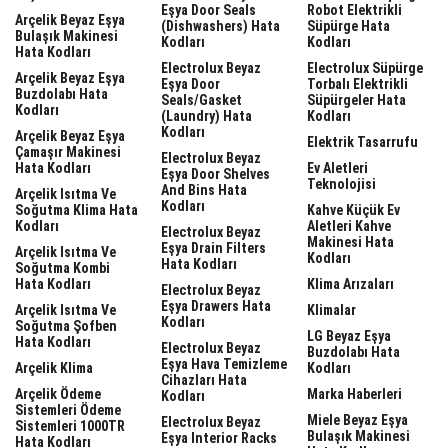
Eşya Door Seals
Robot Elektrikli
Arçelik Beyaz Eşya
(dishwashers) Hata
Süpürge Hata
Bulaşık Makinesi
Kodları
Kodları
Hata Kodları
Electrolux Beyaz
Electrolux Süpürge
Arçelik Beyaz Eşya
Eşya Door
Torbalı Elektrikli
Buzdolabı Hata
Seals/gasket
Süpürgeler Hata
Kodları
(laundry) Hata
Kodları
Kodları
Arçelik Beyaz Eşya
Elektrik Tasarrufu
Çamaşır Makinesi
Electrolux Beyaz
Hata Kodları
Ev Aletleri
Eşya Door Shelves
Teknolojisi
And Bins Hata
Arçelik Isıtma Ve
Kodları
Soğutma Klima Hata
Kahve Küçük Ev
Kodları
Aletleri Kahve
Electrolux Beyaz
Makinesi Hata
Eşya Drain Filters
Arçelik Isıtma Ve
Kodları
Hata Kodları
Soğutma Kombi
Hata Kodları
Klima Arızaları
Electrolux Beyaz
Eşya Drawers Hata
Arçelik Isıtma Ve
Klimalar
Kodları
Soğutma Şofben
LG Beyaz Eşya
Hata Kodları
Electrolux Beyaz
Buzdolabı Hata
Eşya Hava Temizleme
Arçelik Klima
Kodları
Cihazları Hata
Arçelik Ödeme
Marka Haberleri
Kodları
Sistemleri Ödeme
Miele Beyaz Eşya
Electrolux Beyaz
Sistemleri 1000TR
Bulaşık Makinesi
Eşya Interior Racks
Hata Kodları