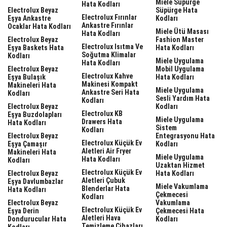
Miele Süpürge
Hata Kodları
Electrolux Beyaz
Süpürge Hata
Electrolux Fırınlar
Eşya Ankastre
Kodları
Ankastre Fırınlar
Ocaklar Hata Kodları
Miele Ütü Masası
Hata Kodları
Electrolux Beyaz
Fashion Master
Electrolux Isıtma Ve
Eşya Baskets Hata
Hata Kodları
Soğutma Klimalar
Kodları
Miele Uygulama
Hata Kodları
Electrolux Beyaz
Mobil Uygulama
Electrolux Kahve
Eşya Bulaşık
Hata Kodları
Makinesi Kompakt
Makineleri Hata
Miele Uygulama
Ankastre Seri Hata
Kodları
Sesli Yardım Hata
Kodları
Electrolux Beyaz
Kodları
Electrolux KB
Eşya Buzdolapları
Miele Uygulama
Drawers Hata
Hata Kodları
Sistem
Kodları
Electrolux Beyaz
Entegrasyonu Hata
Electrolux Küçük Ev
Eşya Çamaşır
Kodları
Aletleri Air Fryer
Makineleri Hata
Miele Uygulama
Hata Kodları
Kodları
Uzaktan Hizmet
Electrolux Küçük Ev
Electrolux Beyaz
Hata Kodları
Aletleri Çubuk
Eşya Davlumbazlar
Miele Vakumlama
Blenderlar Hata
Hata Kodları
Çekmecesi
Kodları
Electrolux Beyaz
Vakumlama
Electrolux Küçük Ev
Eşya Derin
Çekmecesi Hata
Aletleri Hava
Dondurucular Hata
Kodları
Temizleme Cihazları
Kodları