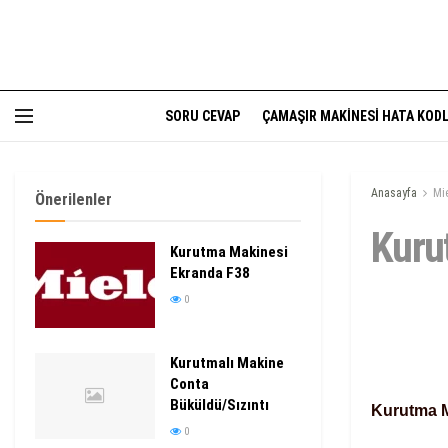
SORU CEVAP
ÇAMAŞIR MAKINESI HATA KODL
Anasayfa
Mi
Önerilenler
Kuru
Kurutma Makinesi
Ekranda F38
0
Kurutmalı Makine
Conta
Büküldü/Sızıntı
Kurutma M
0