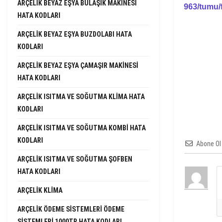
ARÇELIK BEYAZ EŞYA BULAŞIK MAKINESI
963/tumu/
HATA KODLARI
ARÇELIK BEYAZ EŞYA BUZDOLABI HATA
KODLARI
ARÇELIK BEYAZ EŞYA ÇAMAŞIR MAKINESI
HATA KODLARI
ARÇELIK ISITMA VE SOĞUTMA KLIMA HATA
KODLARI
ARÇELIK ISITMA VE SOĞUTMA KOMBI HATA
KODLARI
Abone Ol
ARÇELIK ISITMA VE SOĞUTMA ŞOFBEN
HATA KODLARI
ARÇELIK KLIMA
ARÇELIK ÖDEME SISTEMLERI ÖDEME
SISTEMLERI 1000TR HATA KODLARI