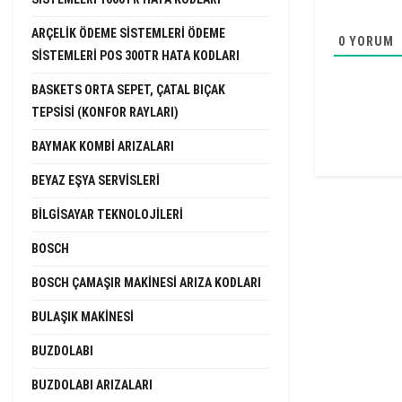
ARÇELIK ÖDEME SISTEMLERI ÖDEME
0
YORUM
SISTEMLERI POS 300TR HATA KODLARI
BASKETS ORTA SEPET, ÇATAL BIÇAK
TEPSISI (KONFOR RAYLARI)
BAYMAK KOMBI ARIZALARI
BEYAZ EŞYA SERVISLERI
BILGISAYAR TEKNOLOJILERI
BOSCH
BOSCH ÇAMAŞIR MAKINESI ARIZA KODLARI
BULAŞIK MAKINESI
BUZDOLABI
BUZDOLABI ARIZALARI