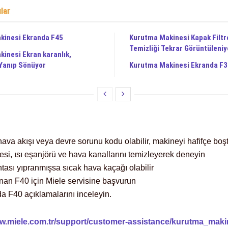
ılar
kinesi Ekranda F45
Kurutma Makinesi Kapak Filtr
Temizliği Tekrar Görüntüleniy
inesi Ekran karanlık,
Yanıp Sönüyor
Kurutma Makinesi Ekranda F3
hava akışı veya devre sorunu kodu olabilir, makineyi hafifçe boşta
iltresi, ısı eşanjörü ve hava kanallarını temizleyerek deneyin
ntası yıpranmışsa sıcak hava kaçağı olabilir
anan F40 için Miele servisine başvurun
da F40 açıklamalarını inceleyin.
ww.miele.com.tr/support/customer-assistance/kurutma_maki