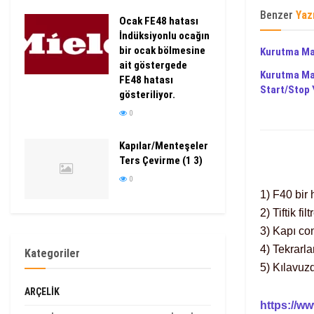
Benzer
Yaz
Ocak FE48 hatası
İndüksiyonlu ocağın
bir ocak bölmesine
Kurutma Ma
ait göstergede
Kurutma Mak
FE48 hatası
Start/Stop 
gösteriliyor.
0
Kapılar/Menteşeler
Ters Çevirme (1 3)
0
1) F40 bir 
2) Tiftik f
3) Kapı co
4) Tekrarl
Kategoriler
5) Kılavuz
ARÇELIK
https://w