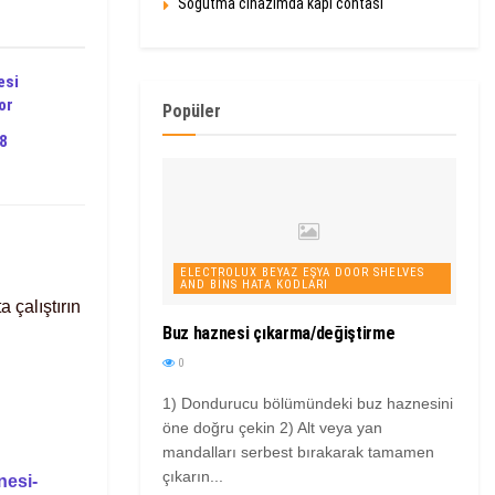
Soğutma cihazımda kapı contası
esi
or
Popüler
8
ELECTROLUX BEYAZ EŞYA DOOR SHELVES
AND BINS HATA KODLARI
 çalıştırın
Buz haznesi çıkarma/değiştirme
0
1) Dondurucu bölümündeki buz haznesini
öne doğru çekin 2) Alt veya yan
mandalları serbest bırakarak tamamen
çıkarın...
nesi-