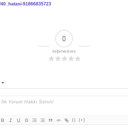
f40_hatasi-91866835723
0
Değerlendirme
{}
[+]