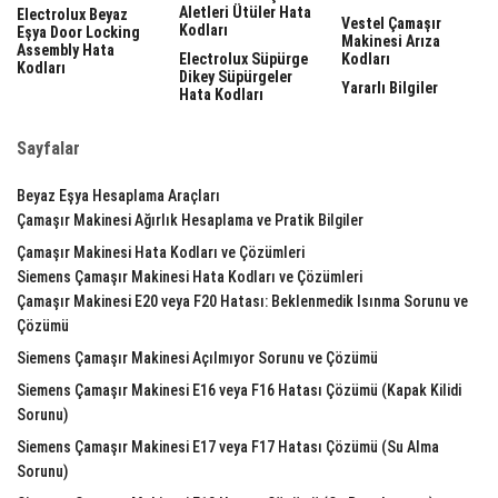
Aletleri Ütüler Hata
Electrolux Beyaz
Vestel Çamaşır
Kodları
Eşya Door Locking
Makinesi Arıza
Assembly Hata
Electrolux Süpürge
Kodları
Kodları
Dikey Süpürgeler
Yararlı Bilgiler
Hata Kodları
Sayfalar
Beyaz Eşya Hesaplama Araçları
Çamaşır Makinesi Ağırlık Hesaplama ve Pratik Bilgiler
Çamaşır Makinesi Hata Kodları ve Çözümleri
Siemens Çamaşır Makinesi Hata Kodları ve Çözümleri
Çamaşır Makinesi E20 veya F20 Hatası: Beklenmedik Isınma Sorunu ve
Çözümü
Siemens Çamaşır Makinesi Açılmıyor Sorunu ve Çözümü
Siemens Çamaşır Makinesi E16 veya F16 Hatası Çözümü (Kapak Kilidi
Sorunu)
Siemens Çamaşır Makinesi E17 veya F17 Hatası Çözümü (Su Alma
Sorunu)