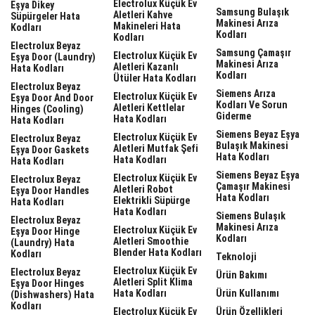
Electrolux Küçük Ev
Eşya Dikey
Samsung Bulaşık
Aletleri Kahve
Süpürgeler Hata
Makinesi Arıza
Makineleri Hata
Kodları
Kodları
Kodları
Electrolux Beyaz
Samsung Çamaşır
Electrolux Küçük Ev
Eşya Door (laundry)
Makinesi Arıza
Aletleri Kazanlı
Hata Kodları
Kodları
Ütüler Hata Kodları
Electrolux Beyaz
Siemens Arıza
Electrolux Küçük Ev
Eşya Door And Door
Kodları Ve Sorun
Aletleri Kettlelar
Hinges (cooling)
Giderme
Hata Kodları
Hata Kodları
Siemens Beyaz Eşya
Electrolux Küçük Ev
Electrolux Beyaz
Bulaşık Makinesi
Aletleri Mutfak Şefi
Eşya Door Gaskets
Hata Kodları
Hata Kodları
Hata Kodları
Siemens Beyaz Eşya
Electrolux Küçük Ev
Electrolux Beyaz
Çamaşır Makinesi
Aletleri Robot
Eşya Door Handles
Hata Kodları
Elektrikli Süpürge
Hata Kodları
Hata Kodları
Siemens Bulaşık
Electrolux Beyaz
Makinesi Arıza
Electrolux Küçük Ev
Eşya Door Hinge
Kodları
Aletleri Smoothie
(laundry) Hata
Blender Hata Kodları
Kodları
Teknoloji
Electrolux Küçük Ev
Electrolux Beyaz
Ürün Bakımı
Aletleri Split Klima
Eşya Door Hinges
Hata Kodları
Ürün Kullanımı
(dishwashers) Hata
Kodları
Electrolux Küçük Ev
Ürün Özellikleri