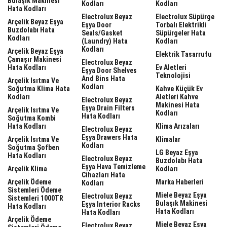
Bulaşık Makinesi
Kodları
Kodları
Hata Kodları
Electrolux Beyaz
Electrolux Süpürge
Arçelik Beyaz Eşya
Eşya Door
Torbalı Elektrikli
Buzdolabı Hata
Seals/gasket
Süpürgeler Hata
Kodları
(laundry) Hata
Kodları
Kodları
Arçelik Beyaz Eşya
Elektrik Tasarrufu
Çamaşır Makinesi
Electrolux Beyaz
Hata Kodları
Ev Aletleri
Eşya Door Shelves
Teknolojisi
And Bins Hata
Arçelik Isıtma Ve
Kodları
Soğutma Klima Hata
Kahve Küçük Ev
Kodları
Aletleri Kahve
Electrolux Beyaz
Makinesi Hata
Eşya Drain Filters
Arçelik Isıtma Ve
Kodları
Hata Kodları
Soğutma Kombi
Hata Kodları
Klima Arızaları
Electrolux Beyaz
Eşya Drawers Hata
Arçelik Isıtma Ve
Klimalar
Kodları
Soğutma Şofben
LG Beyaz Eşya
Hata Kodları
Electrolux Beyaz
Buzdolabı Hata
Eşya Hava Temizleme
Arçelik Klima
Kodları
Cihazları Hata
Arçelik Ödeme
Marka Haberleri
Kodları
Sistemleri Ödeme
Miele Beyaz Eşya
Electrolux Beyaz
Sistemleri 1000TR
Bulaşık Makinesi
Eşya Interior Racks
Hata Kodları
Hata Kodları
Hata Kodları
Arçelik Ödeme
Miele Beyaz Eşya
Electrolux Beyaz