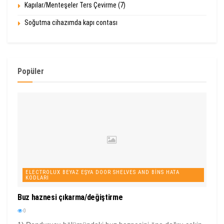
Kapılar/Menteşeler Ters Çevirme (7)
Soğutma cihazımda kapı contası
Popüler
ELECTROLUX BEYAZ EŞYA DOOR SHELVES AND BINS HATA
KODLARI
Buz haznesi çıkarma/değiştirme
0