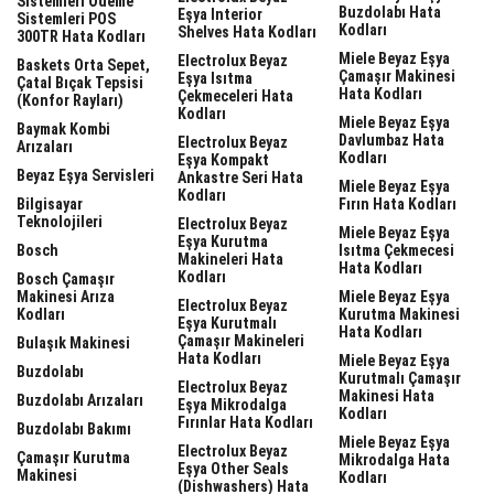
Sistemleri Ödeme
Buzdolabı Hata
Eşya Interior
Sistemleri POS
Kodları
Shelves Hata Kodları
300TR Hata Kodları
Miele Beyaz Eşya
Electrolux Beyaz
Baskets Orta Sepet,
Çamaşır Makinesi
Eşya Isıtma
Çatal Bıçak Tepsisi
Hata Kodları
Çekmeceleri Hata
(Konfor Rayları)
Kodları
Miele Beyaz Eşya
Baymak Kombi
Davlumbaz Hata
Electrolux Beyaz
Arızaları
Kodları
Eşya Kompakt
Beyaz Eşya Servisleri
Ankastre Seri Hata
Miele Beyaz Eşya
Kodları
Bilgisayar
Fırın Hata Kodları
Teknolojileri
Electrolux Beyaz
Miele Beyaz Eşya
Eşya Kurutma
Bosch
Isıtma Çekmecesi
Makineleri Hata
Hata Kodları
Kodları
Bosch Çamaşır
Makinesi Arıza
Miele Beyaz Eşya
Electrolux Beyaz
Kodları
Kurutma Makinesi
Eşya Kurutmalı
Hata Kodları
Çamaşır Makineleri
Bulaşık Makinesi
Hata Kodları
Miele Beyaz Eşya
Buzdolabı
Kurutmalı Çamaşır
Electrolux Beyaz
Makinesi Hata
Buzdolabı Arızaları
Eşya Mikrodalga
Kodları
Fırınlar Hata Kodları
Buzdolabı Bakımı
Miele Beyaz Eşya
Electrolux Beyaz
Çamaşır Kurutma
Mikrodalga Hata
Eşya Other Seals
Makinesi
Kodları
(dishwashers) Hata