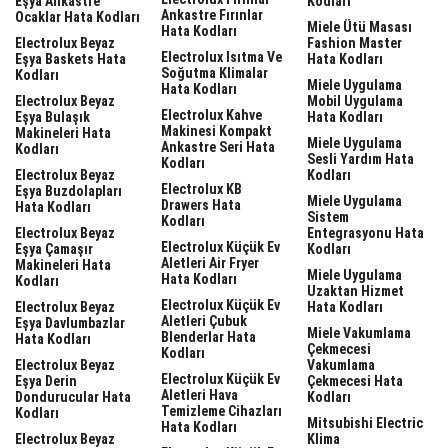
Eşya Ankastre
Kodları
Ankastre Fırınlar
Ocaklar Hata Kodları
Miele Ütü Masası
Hata Kodları
Electrolux Beyaz
Fashion Master
Electrolux Isıtma Ve
Eşya Baskets Hata
Hata Kodları
Soğutma Klimalar
Kodları
Miele Uygulama
Hata Kodları
Electrolux Beyaz
Mobil Uygulama
Electrolux Kahve
Eşya Bulaşık
Hata Kodları
Makinesi Kompakt
Makineleri Hata
Miele Uygulama
Ankastre Seri Hata
Kodları
Sesli Yardım Hata
Kodları
Electrolux Beyaz
Kodları
Electrolux KB
Eşya Buzdolapları
Miele Uygulama
Drawers Hata
Hata Kodları
Sistem
Kodları
Electrolux Beyaz
Entegrasyonu Hata
Electrolux Küçük Ev
Eşya Çamaşır
Kodları
Aletleri Air Fryer
Makineleri Hata
Miele Uygulama
Hata Kodları
Kodları
Uzaktan Hizmet
Electrolux Küçük Ev
Electrolux Beyaz
Hata Kodları
Aletleri Çubuk
Eşya Davlumbazlar
Miele Vakumlama
Blenderlar Hata
Hata Kodları
Çekmecesi
Kodları
Electrolux Beyaz
Vakumlama
Electrolux Küçük Ev
Eşya Derin
Çekmecesi Hata
Aletleri Hava
Dondurucular Hata
Kodları
Temizleme Cihazları
Kodları
Mitsubishi Electric
Hata Kodları
Electrolux Beyaz
Klima