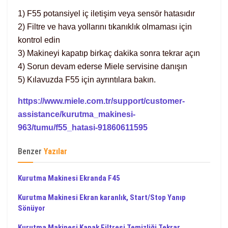
1) F55 potansiyel iç iletişim veya sensör hatasıdır
2) Filtre ve hava yollarını tıkanıklık olmaması için
kontrol edin
3) Makineyi kapatıp birkaç dakika sonra tekrar açın
4) Sorun devam ederse Miele servisine danışın
5) Kılavuzda F55 için ayrıntılara bakın.
https://www.miele.com.tr/support/customer-
assistance/kurutma_makinesi-
963/tumu/f55_hatasi-91860611595
Benzer
Yazılar
Kurutma Makinesi Ekranda F45
Kurutma Makinesi Ekran karanlık, Start/Stop Yanıp
Sönüyor
Kurutma Makinesi Kapak Filtresi Temizliği Tekrar