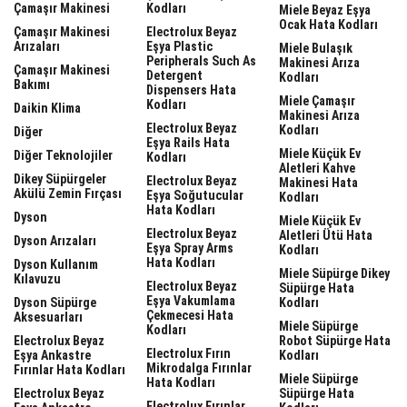
Çamaşır Makinesi
Kodları
Miele Beyaz Eşya
Ocak Hata Kodları
Çamaşır Makinesi
Electrolux Beyaz
Arızaları
Eşya Plastic
Miele Bulaşık
Peripherals Such As
Makinesi Arıza
Çamaşır Makinesi
Detergent
Kodları
Bakımı
Dispensers Hata
Miele Çamaşır
Kodları
Daikin Klima
Makinesi Arıza
Electrolux Beyaz
Kodları
Diğer
Eşya Rails Hata
Miele Küçük Ev
Diğer Teknolojiler
Kodları
Aletleri Kahve
Dikey Süpürgeler
Electrolux Beyaz
Makinesi Hata
Akülü Zemin Fırçası
Eşya Soğutucular
Kodları
Hata Kodları
Dyson
Miele Küçük Ev
Electrolux Beyaz
Aletleri Ütü Hata
Dyson Arızaları
Eşya Spray Arms
Kodları
Hata Kodları
Dyson Kullanım
Miele Süpürge Dikey
Kılavuzu
Electrolux Beyaz
Süpürge Hata
Eşya Vakumlama
Dyson Süpürge
Kodları
Çekmecesi Hata
Aksesuarları
Miele Süpürge
Kodları
Electrolux Beyaz
Robot Süpürge Hata
Electrolux Fırın
Eşya Ankastre
Kodları
Mikrodalga Fırınlar
Fırınlar Hata Kodları
Miele Süpürge
Hata Kodları
Electrolux Beyaz
Süpürge Hata
Electrolux Fırınlar