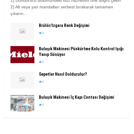
1) Dondurucu bölümündeki buz haznesini öne doğru çekin
2) Alt veya yan mandalları serbest bırakarak tamamen
çıkarın...
Brülör/Izgara Renk Değişimi
0
Bulaşık Makinesi Püskürtme Kolu Kontrol Işığı
Yanıp Sönüyor
0
Sepetler Nasıl Doldurulur?
0
Bulaşık Makinesi İç Kapı Contası Değişimi
0