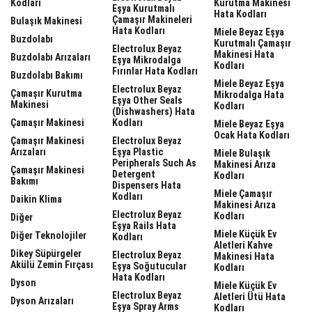
Kodları
Kurutma Makinesi
Eşya Kurutmalı
Hata Kodları
Çamaşır Makineleri
Bulaşık Makinesi
Hata Kodları
Miele Beyaz Eşya
Buzdolabı
Kurutmalı Çamaşır
Electrolux Beyaz
Makinesi Hata
Buzdolabı Arızaları
Eşya Mikrodalga
Kodları
Fırınlar Hata Kodları
Buzdolabı Bakımı
Miele Beyaz Eşya
Electrolux Beyaz
Çamaşır Kurutma
Mikrodalga Hata
Eşya Other Seals
Makinesi
Kodları
(dishwashers) Hata
Çamaşır Makinesi
Kodları
Miele Beyaz Eşya
Ocak Hata Kodları
Çamaşır Makinesi
Electrolux Beyaz
Arızaları
Eşya Plastic
Miele Bulaşık
Peripherals Such As
Makinesi Arıza
Çamaşır Makinesi
Detergent
Kodları
Bakımı
Dispensers Hata
Miele Çamaşır
Kodları
Daikin Klima
Makinesi Arıza
Electrolux Beyaz
Kodları
Diğer
Eşya Rails Hata
Miele Küçük Ev
Diğer Teknolojiler
Kodları
Aletleri Kahve
Dikey Süpürgeler
Electrolux Beyaz
Makinesi Hata
Akülü Zemin Fırçası
Eşya Soğutucular
Kodları
Hata Kodları
Dyson
Miele Küçük Ev
Electrolux Beyaz
Aletleri Ütü Hata
Dyson Arızaları
Eşya Spray Arms
Kodları