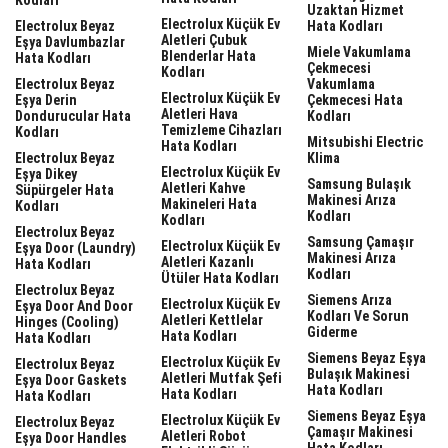
Uzaktan Hizmet
Electrolux Küçük Ev
Electrolux Beyaz
Hata Kodları
Aletleri Çubuk
Eşya Davlumbazlar
Miele Vakumlama
Blenderlar Hata
Hata Kodları
Çekmecesi
Kodları
Electrolux Beyaz
Vakumlama
Electrolux Küçük Ev
Eşya Derin
Çekmecesi Hata
Aletleri Hava
Dondurucular Hata
Kodları
Temizleme Cihazları
Kodları
Mitsubishi Electric
Hata Kodları
Electrolux Beyaz
Klima
Electrolux Küçük Ev
Eşya Dikey
Samsung Bulaşık
Aletleri Kahve
Süpürgeler Hata
Makinesi Arıza
Makineleri Hata
Kodları
Kodları
Kodları
Electrolux Beyaz
Samsung Çamaşır
Electrolux Küçük Ev
Eşya Door (laundry)
Makinesi Arıza
Aletleri Kazanlı
Hata Kodları
Kodları
Ütüler Hata Kodları
Electrolux Beyaz
Siemens Arıza
Electrolux Küçük Ev
Eşya Door And Door
Kodları Ve Sorun
Aletleri Kettlelar
Hinges (cooling)
Giderme
Hata Kodları
Hata Kodları
Siemens Beyaz Eşya
Electrolux Küçük Ev
Electrolux Beyaz
Bulaşık Makinesi
Aletleri Mutfak Şefi
Eşya Door Gaskets
Hata Kodları
Hata Kodları
Hata Kodları
Siemens Beyaz Eşya
Electrolux Küçük Ev
Electrolux Beyaz
Çamaşır Makinesi
Aletleri Robot
Eşya Door Handles
Hata Kodları