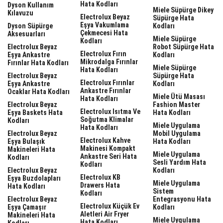
Hata Kodları
Dyson Kullanım
Miele Süpürge Dikey
Kılavuzu
Electrolux Beyaz
Süpürge Hata
Eşya Vakumlama
Dyson Süpürge
Kodları
Çekmecesi Hata
Aksesuarları
Miele Süpürge
Kodları
Electrolux Beyaz
Robot Süpürge Hata
Electrolux Fırın
Eşya Ankastre
Kodları
Mikrodalga Fırınlar
Fırınlar Hata Kodları
Miele Süpürge
Hata Kodları
Electrolux Beyaz
Süpürge Hata
Electrolux Fırınlar
Eşya Ankastre
Kodları
Ankastre Fırınlar
Ocaklar Hata Kodları
Miele Ütü Masası
Hata Kodları
Electrolux Beyaz
Fashion Master
Electrolux Isıtma Ve
Eşya Baskets Hata
Hata Kodları
Soğutma Klimalar
Kodları
Miele Uygulama
Hata Kodları
Electrolux Beyaz
Mobil Uygulama
Electrolux Kahve
Eşya Bulaşık
Hata Kodları
Makinesi Kompakt
Makineleri Hata
Miele Uygulama
Ankastre Seri Hata
Kodları
Sesli Yardım Hata
Kodları
Electrolux Beyaz
Kodları
Electrolux KB
Eşya Buzdolapları
Miele Uygulama
Drawers Hata
Hata Kodları
Sistem
Kodları
Electrolux Beyaz
Entegrasyonu Hata
Electrolux Küçük Ev
Eşya Çamaşır
Kodları
Aletleri Air Fryer
Makineleri Hata
Miele Uygulama
Hata Kodları
Kodları