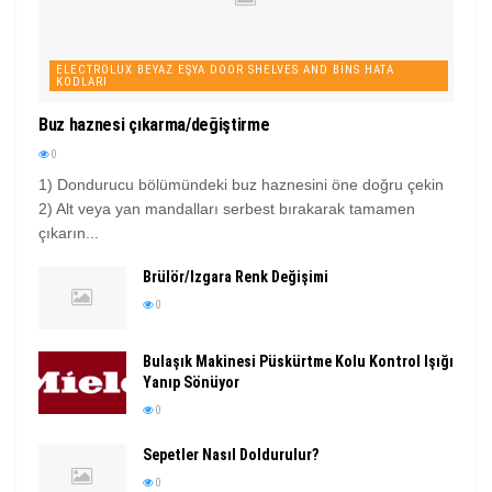
ELECTROLUX BEYAZ EŞYA DOOR SHELVES AND BINS HATA
KODLARI
Buz haznesi çıkarma/değiştirme
0
1) Dondurucu bölümündeki buz haznesini öne doğru çekin
2) Alt veya yan mandalları serbest bırakarak tamamen
çıkarın...
Brülör/Izgara Renk Değişimi
0
Bulaşık Makinesi Püskürtme Kolu Kontrol Işığı
Yanıp Sönüyor
0
Sepetler Nasıl Doldurulur?
0