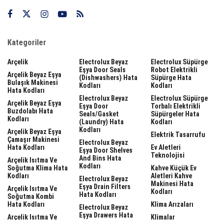
Kategoriler
Arçelik
Electrolux Beyaz
Electrolux Süpürge
Eşya Door Seals
Robot Elektrikli
Arçelik Beyaz Eşya
(dishwashers) Hata
Süpürge Hata
Bulaşık Makinesi
Kodları
Kodları
Hata Kodları
Electrolux Beyaz
Electrolux Süpürge
Arçelik Beyaz Eşya
Eşya Door
Torbalı Elektrikli
Buzdolabı Hata
Seals/gasket
Süpürgeler Hata
Kodları
(laundry) Hata
Kodları
Kodları
Arçelik Beyaz Eşya
Elektrik Tasarrufu
Çamaşır Makinesi
Electrolux Beyaz
Hata Kodları
Ev Aletleri
Eşya Door Shelves
Teknolojisi
And Bins Hata
Arçelik Isıtma Ve
Kodları
Soğutma Klima Hata
Kahve Küçük Ev
Kodları
Aletleri Kahve
Electrolux Beyaz
Makinesi Hata
Eşya Drain Filters
Arçelik Isıtma Ve
Kodları
Hata Kodları
Soğutma Kombi
Hata Kodları
Klima Arızaları
Electrolux Beyaz
Eşya Drawers Hata
Arçelik Isıtma Ve
Klimalar