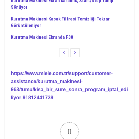
Kurutma Makinesi Ekran karanlık, Start/Stop Yanıp
Sönüyor
Kurutma Makinesi Kapak Filtresi Temizliği Tekrar
Görüntüleniyor
Kurutma Makinesi Ekranda F38
https://www.miele.com.tr/support/customer-
assistance/kurutma_makinesi-
963/tumu/kisa_bir_sure_sonra_program_iptal_edi
liyor-91812441739
0