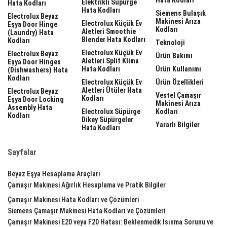
Elektrikli Süpürge
Hata Kodları
Hata Kodları
Siemens Bulaşık
Electrolux Beyaz
Makinesi Arıza
Electrolux Küçük Ev
Eşya Door Hinge
Kodları
Aletleri Smoothie
(laundry) Hata
Blender Hata Kodları
Kodları
Teknoloji
Electrolux Küçük Ev
Electrolux Beyaz
Ürün Bakımı
Aletleri Split Klima
Eşya Door Hinges
Hata Kodları
Ürün Kullanımı
(dishwashers) Hata
Kodları
Electrolux Küçük Ev
Ürün Özellikleri
Aletleri Ütüler Hata
Electrolux Beyaz
Vestel Çamaşır
Kodları
Eşya Door Locking
Makinesi Arıza
Assembly Hata
Electrolux Süpürge
Kodları
Kodları
Dikey Süpürgeler
Yararlı Bilgiler
Hata Kodları
Sayfalar
Beyaz Eşya Hesaplama Araçları
Çamaşır Makinesi Ağırlık Hesaplama ve Pratik Bilgiler
Çamaşır Makinesi Hata Kodları ve Çözümleri
Siemens Çamaşır Makinesi Hata Kodları ve Çözümleri
Çamaşır Makinesi E20 veya F20 Hatası: Beklenmedik Isınma Sorunu ve