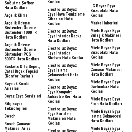
Kodları
Soğutma Şofben
LG Beyaz Eşya
Hata Kodları
Electrolux Beyaz
Buzdolabı Hata
Eşya Hava Temizleme
Arçelik Klima
Kodları
Cihazları Hata
Arçelik Ödeme
Marka Haberleri
Kodları
Sistemleri Ödeme
Miele Beyaz Eşya
Electrolux Beyaz
Sistemleri 1000TR
Bulaşık Makinesi
Eşya Interior Racks
Hata Kodları
Hata Kodları
Hata Kodları
Arçelik Ödeme
Miele Beyaz Eşya
Electrolux Beyaz
Sistemleri Ödeme
Buzdolabı Hata
Eşya Interior
Sistemleri POS
Kodları
Shelves Hata Kodları
300TR Hata Kodları
Miele Beyaz Eşya
Electrolux Beyaz
Baskets Orta Sepet,
Çamaşır Makinesi
Eşya Isıtma
Çatal Bıçak Tepsisi
Hata Kodları
Çekmeceleri Hata
(Konfor Rayları)
Kodları
Miele Beyaz Eşya
Baymak Kombi
Davlumbaz Hata
Electrolux Beyaz
Arızaları
Kodları
Eşya Kompakt
Beyaz Eşya Servisleri
Ankastre Seri Hata
Miele Beyaz Eşya
Kodları
Bilgisayar
Fırın Hata Kodları
Teknolojileri
Electrolux Beyaz
Miele Beyaz Eşya
Eşya Kurutma
Bosch
Isıtma Çekmecesi
Makineleri Hata
Hata Kodları
Kodları
Bosch Çamaşır
Makinesi Arıza
Miele Beyaz Eşya
Electrolux Beyaz