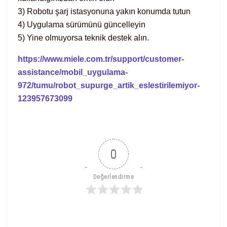
3) Robotu şarj istasyonuna yakın konumda tutun
4) Uygulama sürümünü güncelleyin
5) Yine olmuyorsa teknik destek alın.
https://www.miele.com.tr/support/customer-
assistance/mobil_uygulama-
972/tumu/robot_supurge_artik_eslestirilemiyor-
123957673099
0
Değerlendirme