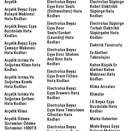
Arçelik
Electrolux Beyaz
Electrolux Süpürge
Eşya Door Seals
Robot Elektrikli
Arçelik Beyaz Eşya
(dishwashers) Hata
Süpürge Hata
Bulaşık Makinesi
Kodları
Kodları
Hata Kodları
Electrolux Beyaz
Electrolux Süpürge
Arçelik Beyaz Eşya
Eşya Door
Torbalı Elektrikli
Buzdolabı Hata
Seals/gasket
Süpürgeler Hata
Kodları
(laundry) Hata
Kodları
Kodları
Arçelik Beyaz Eşya
Elektrik Tasarrufu
Çamaşır Makinesi
Electrolux Beyaz
Hata Kodları
Ev Aletleri
Eşya Door Shelves
Teknolojisi
And Bins Hata
Arçelik Isıtma Ve
Kodları
Soğutma Klima Hata
Kahve Küçük Ev
Kodları
Aletleri Kahve
Electrolux Beyaz
Makinesi Hata
Eşya Drain Filters
Arçelik Isıtma Ve
Kodları
Hata Kodları
Soğutma Kombi
Hata Kodları
Klima Arızaları
Electrolux Beyaz
Eşya Drawers Hata
Arçelik Isıtma Ve
Klimalar
Kodları
Soğutma Şofben
LG Beyaz Eşya
Hata Kodları
Electrolux Beyaz
Buzdolabı Hata
Eşya Hava Temizleme
Arçelik Klima
Kodları
Cihazları Hata
Arçelik Ödeme
Marka Haberleri
Kodları
Sistemleri Ödeme
Miele Beyaz Eşya
Electrolux Beyaz
Sistemleri 1000TR
Bulaşık Makinesi