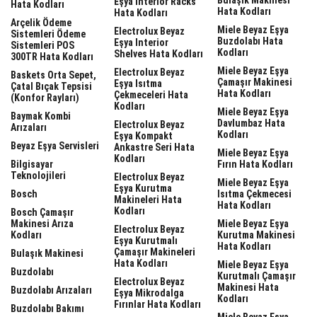
Eşya Interior Racks
Hata Kodları
Hata Kodları
Hata Kodları
Arçelik Ödeme
Miele Beyaz Eşya
Electrolux Beyaz
Sistemleri Ödeme
Buzdolabı Hata
Eşya Interior
Sistemleri POS
Kodları
Shelves Hata Kodları
300TR Hata Kodları
Miele Beyaz Eşya
Electrolux Beyaz
Baskets Orta Sepet,
Çamaşır Makinesi
Eşya Isıtma
Çatal Bıçak Tepsisi
Hata Kodları
Çekmeceleri Hata
(Konfor Rayları)
Kodları
Miele Beyaz Eşya
Baymak Kombi
Davlumbaz Hata
Electrolux Beyaz
Arızaları
Kodları
Eşya Kompakt
Beyaz Eşya Servisleri
Ankastre Seri Hata
Miele Beyaz Eşya
Kodları
Bilgisayar
Fırın Hata Kodları
Teknolojileri
Electrolux Beyaz
Miele Beyaz Eşya
Eşya Kurutma
Bosch
Isıtma Çekmecesi
Makineleri Hata
Hata Kodları
Kodları
Bosch Çamaşır
Makinesi Arıza
Miele Beyaz Eşya
Electrolux Beyaz
Kodları
Kurutma Makinesi
Eşya Kurutmalı
Hata Kodları
Çamaşır Makineleri
Bulaşık Makinesi
Hata Kodları
Miele Beyaz Eşya
Buzdolabı
Kurutmalı Çamaşır
Electrolux Beyaz
Makinesi Hata
Buzdolabı Arızaları
Eşya Mikrodalga
Kodları
Fırınlar Hata Kodları
Buzdolabı Bakımı
Miele Beyaz Eşya