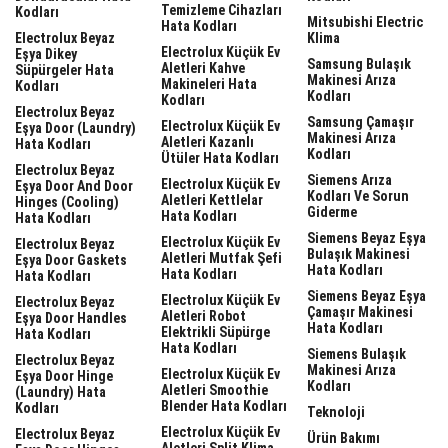
Temizleme Cihazları
Kodları
Mitsubishi Electric
Hata Kodları
Electrolux Beyaz
Klima
Electrolux Küçük Ev
Eşya Dikey
Samsung Bulaşık
Aletleri Kahve
Süpürgeler Hata
Makinesi Arıza
Makineleri Hata
Kodları
Kodları
Kodları
Electrolux Beyaz
Samsung Çamaşır
Electrolux Küçük Ev
Eşya Door (laundry)
Makinesi Arıza
Aletleri Kazanlı
Hata Kodları
Kodları
Ütüler Hata Kodları
Electrolux Beyaz
Siemens Arıza
Electrolux Küçük Ev
Eşya Door And Door
Kodları Ve Sorun
Aletleri Kettlelar
Hinges (cooling)
Giderme
Hata Kodları
Hata Kodları
Siemens Beyaz Eşya
Electrolux Küçük Ev
Electrolux Beyaz
Bulaşık Makinesi
Aletleri Mutfak Şefi
Eşya Door Gaskets
Hata Kodları
Hata Kodları
Hata Kodları
Siemens Beyaz Eşya
Electrolux Küçük Ev
Electrolux Beyaz
Çamaşır Makinesi
Aletleri Robot
Eşya Door Handles
Hata Kodları
Elektrikli Süpürge
Hata Kodları
Hata Kodları
Siemens Bulaşık
Electrolux Beyaz
Makinesi Arıza
Electrolux Küçük Ev
Eşya Door Hinge
Kodları
Aletleri Smoothie
(laundry) Hata
Blender Hata Kodları
Kodları
Teknoloji
Electrolux Küçük Ev
Electrolux Beyaz
Ürün Bakımı
Aletleri Split Klima