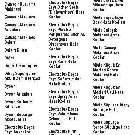
Electrolux Beyaz
Çamaşır Kurutma
Mikrodalga Hata
Eşya Other Seals
Makinesi
Kodları
(dishwashers) Hata
Çamaşır Makinesi
Kodları
Miele Beyaz Eşya
Ocak Hata Kodları
Çamaşır Makinesi
Electrolux Beyaz
Arızaları
Eşya Plastic
Miele Bulaşık
Peripherals Such As
Makinesi Arıza
Çamaşır Makinesi
Detergent
Kodları
Bakımı
Dispensers Hata
Miele Çamaşır
Kodları
Daikin Klima
Makinesi Arıza
Electrolux Beyaz
Kodları
Diğer
Eşya Rails Hata
Miele Küçük Ev
Diğer Teknolojiler
Kodları
Aletleri Kahve
Dikey Süpürgeler
Electrolux Beyaz
Makinesi Hata
Akülü Zemin Fırçası
Eşya Soğutucular
Kodları
Hata Kodları
Dyson
Miele Küçük Ev
Electrolux Beyaz
Aletleri Ütü Hata
Dyson Arızaları
Eşya Spray Arms
Kodları
Hata Kodları
Dyson Kullanım
Miele Süpürge Dikey
Kılavuzu
Electrolux Beyaz
Süpürge Hata
Eşya Vakumlama
Dyson Süpürge
Kodları
Çekmecesi Hata
Aksesuarları
Miele Süpürge
Kodları
Electrolux Beyaz
Robot Süpürge Hata
Electrolux Fırın
Eşya Ankastre
Kodları