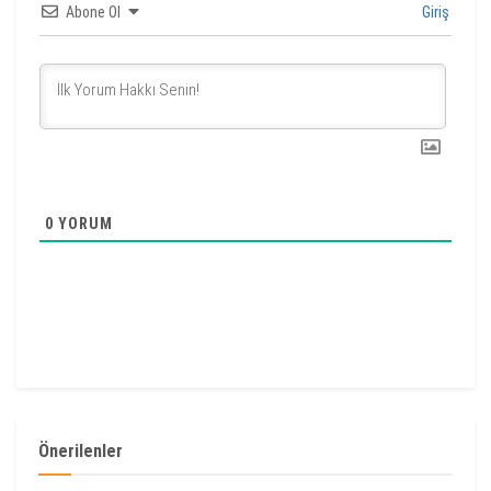
Abone Ol
Giriş
0
YORUM
Önerilenler