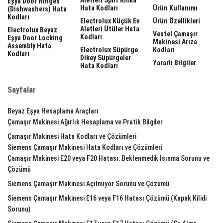
Eşya Door Hinges
Hata Kodları
Ürün Kullanımı
(dishwashers) Hata
Kodları
Electrolux Küçük Ev
Ürün Özellikleri
Aletleri Ütüler Hata
Electrolux Beyaz
Vestel Çamaşır
Kodları
Eşya Door Locking
Makinesi Arıza
Assembly Hata
Electrolux Süpürge
Kodları
Kodları
Dikey Süpürgeler
Yararlı Bilgiler
Hata Kodları
Sayfalar
Beyaz Eşya Hesaplama Araçları
Çamaşır Makinesi Ağırlık Hesaplama ve Pratik Bilgiler
Çamaşır Makinesi Hata Kodları ve Çözümleri
Siemens Çamaşır Makinesi Hata Kodları ve Çözümleri
Çamaşır Makinesi E20 veya F20 Hatası: Beklenmedik Isınma Sorunu ve
Çözümü
Siemens Çamaşır Makinesi Açılmıyor Sorunu ve Çözümü
Siemens Çamaşır Makinesi E16 veya F16 Hatası Çözümü (Kapak Kilidi
Sorunu)