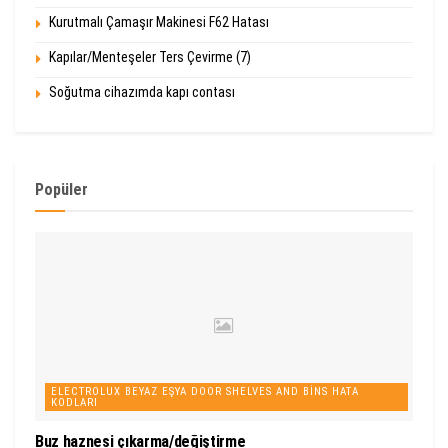
Kurutmalı Çamaşır Makinesi F62 Hatası
Kapılar/Menteşeler Ters Çevirme (7)
Soğutma cihazımda kapı contası
Popüler
ELECTROLUX BEYAZ EŞYA DOOR SHELVES AND BINS HATA
KODLARI
Buz haznesi çıkarma/değiştirme