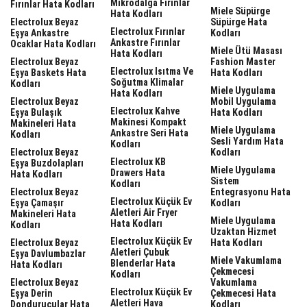
Mikrodalga Fırınlar
Fırınlar Hata Kodları
Miele Süpürge
Hata Kodları
Electrolux Beyaz
Süpürge Hata
Electrolux Fırınlar
Eşya Ankastre
Kodları
Ankastre Fırınlar
Ocaklar Hata Kodları
Miele Ütü Masası
Hata Kodları
Electrolux Beyaz
Fashion Master
Electrolux Isıtma Ve
Eşya Baskets Hata
Hata Kodları
Soğutma Klimalar
Kodları
Miele Uygulama
Hata Kodları
Electrolux Beyaz
Mobil Uygulama
Electrolux Kahve
Eşya Bulaşık
Hata Kodları
Makinesi Kompakt
Makineleri Hata
Miele Uygulama
Ankastre Seri Hata
Kodları
Sesli Yardım Hata
Kodları
Electrolux Beyaz
Kodları
Electrolux KB
Eşya Buzdolapları
Miele Uygulama
Drawers Hata
Hata Kodları
Sistem
Kodları
Electrolux Beyaz
Entegrasyonu Hata
Electrolux Küçük Ev
Eşya Çamaşır
Kodları
Aletleri Air Fryer
Makineleri Hata
Miele Uygulama
Hata Kodları
Kodları
Uzaktan Hizmet
Electrolux Küçük Ev
Electrolux Beyaz
Hata Kodları
Aletleri Çubuk
Eşya Davlumbazlar
Miele Vakumlama
Blenderlar Hata
Hata Kodları
Çekmecesi
Kodları
Electrolux Beyaz
Vakumlama
Electrolux Küçük Ev
Eşya Derin
Çekmecesi Hata
Aletleri Hava
Dondurucular Hata
Kodları