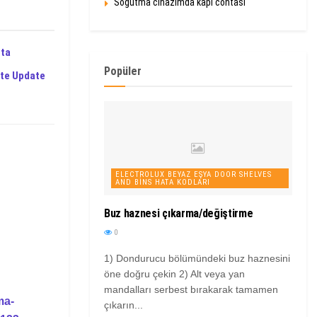
Soğutma cihazımda kapı contası
sta
Popüler
te Update
ELECTROLUX BEYAZ EŞYA DOOR SHELVES
AND BINS HATA KODLARI
Buz haznesi çıkarma/değiştirme
0
1) Dondurucu bölümündeki buz haznesini
öne doğru çekin 2) Alt veya yan
mandalları serbest bırakarak tamamen
ma-
çıkarın...