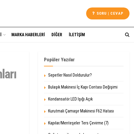
SORU | CEVAP
I
MARKA HABERLERI
DIĞER
İLETIŞIM
Popüler Yazılar
ları
Sepetler Nasıl Doldurulur?
Bulaşık Makinesi İç Kapı Contası Değişimi
Kondansatör LED Işığı Açık
Kurutmalı Çamaşır Makinesi F62 Hatası
Kapılar/Menteşeler Ters Çevirme (7)