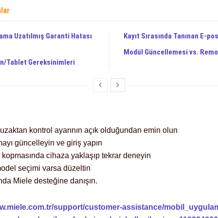
ılar
ama Uzatılmış Garanti Hatası
Kayıt Sırasında Tanınan E-po
Modül Güncellemesi vs. Remo
on/Tablet Gereksinimleri
 uzaktan kontrol ayarının açık olduğundan emin olun
ayı güncelleyin ve giriş yapın
ı kopmasında cihaza yaklaşıp tekrar deneyin
model seçimi varsa düzeltin
da Miele desteğine danışın.
ww.miele.com.tr/support/customer-assistance/mobil_uygula