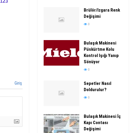
6123
Brülör/Izgara Renk
Değişimi
0
Bulaşık Makinesi
Püskürtme Kolu
Kontrol Işığı Yanıp
Sönüyor
0
Giriş
Sepetler Nasıl
Doldurulur?
0
Bulaşık Makinesi İç
Kapı Contası
Değişimi