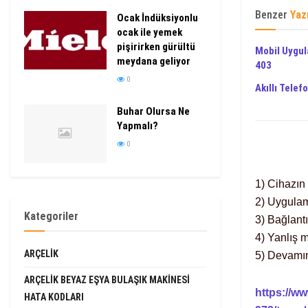
Benzer
Yaz
Ocak İndüksiyonlu
ocak ile yemek
pişirirken gürültü
Mobil Uygul
meydana geliyor
403
0
Akıllı Telef
Buhar Olursa Ne
Yapmalı?
0
1) Cihazın
2) Uygulam
Kategoriler
3) Bağlant
4) Yanlış 
ARÇELIK
5) Devamın
ARÇELIK BEYAZ EŞYA BULAŞIK MAKINESI
https://w
HATA KODLARI