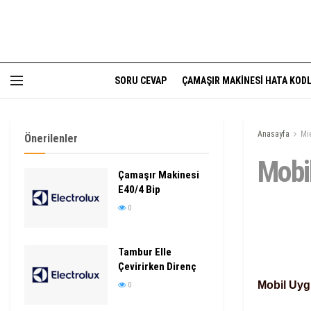
SORU CEVAP
ÇAMAŞIR MAKINESI HATA KODL
Anasayfa
Mi
Önerilenler
Mobi
Çamaşır Makinesi
E40/4 Bip
0
Tambur Elle
Çevirirken Direnç
Mobil Uyg
0