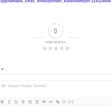
uygulamada_cihaz_fonksiyonlari_kullanilamiyor-11932466
0
Değerlendirme
{}
[+]