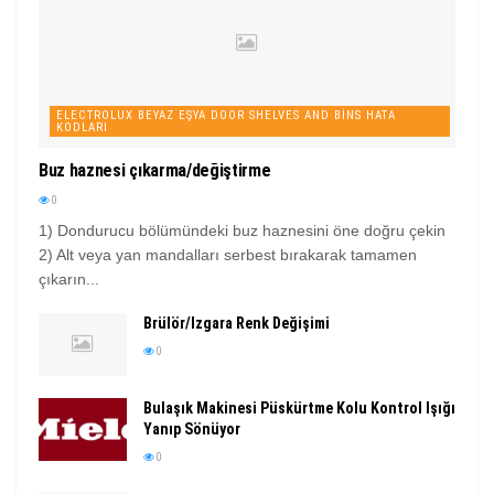
ELECTROLUX BEYAZ EŞYA DOOR SHELVES AND BINS HATA
KODLARI
Buz haznesi çıkarma/değiştirme
0
1) Dondurucu bölümündeki buz haznesini öne doğru çekin
2) Alt veya yan mandalları serbest bırakarak tamamen
çıkarın...
Brülör/Izgara Renk Değişimi
0
Bulaşık Makinesi Püskürtme Kolu Kontrol Işığı
Yanıp Sönüyor
0