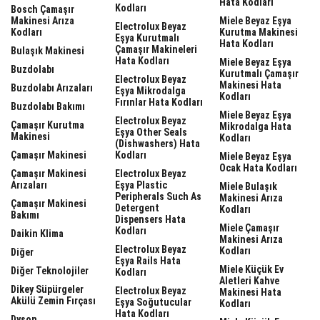
Hata Kodları
Kodları
Bosch Çamaşır
Makinesi Arıza
Miele Beyaz Eşya
Electrolux Beyaz
Kodları
Kurutma Makinesi
Eşya Kurutmalı
Hata Kodları
Çamaşır Makineleri
Bulaşık Makinesi
Hata Kodları
Miele Beyaz Eşya
Buzdolabı
Kurutmalı Çamaşır
Electrolux Beyaz
Makinesi Hata
Buzdolabı Arızaları
Eşya Mikrodalga
Kodları
Fırınlar Hata Kodları
Buzdolabı Bakımı
Miele Beyaz Eşya
Electrolux Beyaz
Çamaşır Kurutma
Mikrodalga Hata
Eşya Other Seals
Makinesi
Kodları
(dishwashers) Hata
Çamaşır Makinesi
Kodları
Miele Beyaz Eşya
Ocak Hata Kodları
Çamaşır Makinesi
Electrolux Beyaz
Arızaları
Eşya Plastic
Miele Bulaşık
Peripherals Such As
Makinesi Arıza
Çamaşır Makinesi
Detergent
Kodları
Bakımı
Dispensers Hata
Miele Çamaşır
Kodları
Daikin Klima
Makinesi Arıza
Electrolux Beyaz
Kodları
Diğer
Eşya Rails Hata
Miele Küçük Ev
Diğer Teknolojiler
Kodları
Aletleri Kahve
Dikey Süpürgeler
Electrolux Beyaz
Makinesi Hata
Akülü Zemin Fırçası
Eşya Soğutucular
Kodları
Hata Kodları
Dyson