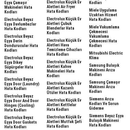
Electrolux Küçük Ev
Eşya Çamaşır
Kodları
Aletleri Air Fryer
Makineleri Hata
Miele Uygulama
Hata Kodları
Kodları
Uzaktan Hizmet
Electrolux Küçük Ev
Electrolux Beyaz
Hata Kodları
Aletleri Çubuk
Eşya Davlumbazlar
Miele Vakumlama
Blenderlar Hata
Hata Kodları
Çekmecesi
Kodları
Electrolux Beyaz
Vakumlama
Electrolux Küçük Ev
Eşya Derin
Çekmecesi Hata
Aletleri Hava
Dondurucular Hata
Kodları
Temizleme Cihazları
Kodları
Mitsubishi Electric
Hata Kodları
Electrolux Beyaz
Klima
Electrolux Küçük Ev
Eşya Dikey
Samsung Bulaşık
Aletleri Kahve
Süpürgeler Hata
Makinesi Arıza
Makineleri Hata
Kodları
Kodları
Kodları
Electrolux Beyaz
Samsung Çamaşır
Electrolux Küçük Ev
Eşya Door (laundry)
Makinesi Arıza
Aletleri Kazanlı
Hata Kodları
Kodları
Ütüler Hata Kodları
Electrolux Beyaz
Siemens Arıza
Electrolux Küçük Ev
Eşya Door And Door
Kodları Ve Sorun
Aletleri Kettlelar
Hinges (cooling)
Giderme
Hata Kodları
Hata Kodları
Siemens Beyaz Eşya
Electrolux Küçük Ev
Electrolux Beyaz
Bulaşık Makinesi
Aletleri Mutfak Şefi
Eşya Door Gaskets
Hata Kodları
Hata Kodları
Hata Kodları