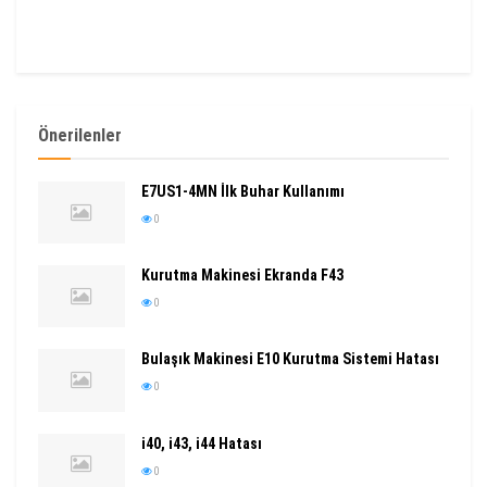
Önerilenler
E7US1-4MN İlk Buhar Kullanımı
0
Kurutma Makinesi Ekranda F43
0
Bulaşık Makinesi E10 Kurutma Sistemi Hatası
0
i40, i43, i44 Hatası
0