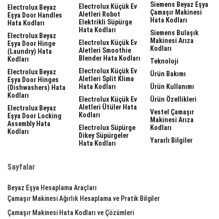
Siemens Beyaz Eşya
Electrolux Küçük Ev
Electrolux Beyaz
Çamaşır Makinesi
Aletleri Robot
Eşya Door Handles
Hata Kodları
Elektrikli Süpürge
Hata Kodları
Hata Kodları
Siemens Bulaşık
Electrolux Beyaz
Makinesi Arıza
Electrolux Küçük Ev
Eşya Door Hinge
Kodları
Aletleri Smoothie
(laundry) Hata
Blender Hata Kodları
Kodları
Teknoloji
Electrolux Küçük Ev
Electrolux Beyaz
Ürün Bakımı
Aletleri Split Klima
Eşya Door Hinges
Hata Kodları
Ürün Kullanımı
(dishwashers) Hata
Kodları
Electrolux Küçük Ev
Ürün Özellikleri
Aletleri Ütüler Hata
Electrolux Beyaz
Vestel Çamaşır
Kodları
Eşya Door Locking
Makinesi Arıza
Assembly Hata
Electrolux Süpürge
Kodları
Kodları
Dikey Süpürgeler
Yararlı Bilgiler
Hata Kodları
Sayfalar
Beyaz Eşya Hesaplama Araçları
Çamaşır Makinesi Ağırlık Hesaplama ve Pratik Bilgiler
Çamaşır Makinesi Hata Kodları ve Çözümleri