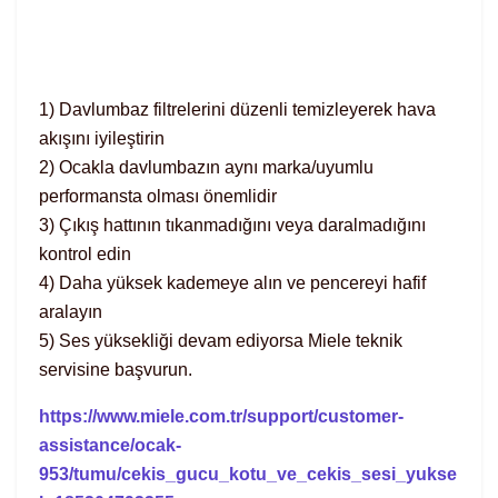
1) Davlumbaz filtrelerini düzenli temizleyerek hava
akışını iyileştirin
2) Ocakla davlumbazın aynı marka/uyumlu
performansta olması önemlidir
3) Çıkış hattının tıkanmadığını veya daralmadığını
kontrol edin
4) Daha yüksek kademeye alın ve pencereyi hafif
aralayın
5) Ses yüksekliği devam ediyorsa Miele teknik
servisine başvurun.
https://www.miele.com.tr/support/customer-
assistance/ocak-
953/tumu/cekis_gucu_kotu_ve_cekis_sesi_yukse