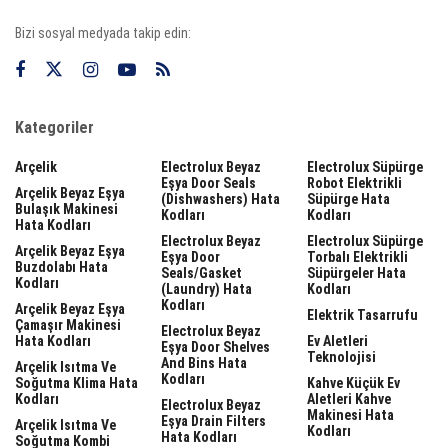
Bizi sosyal medyada takip edin:
Kategoriler
Arçelik
Electrolux Beyaz
Electrolux Süpürge
Eşya Door Seals
Robot Elektrikli
Arçelik Beyaz Eşya
(dishwashers) Hata
Süpürge Hata
Bulaşık Makinesi
Kodları
Kodları
Hata Kodları
Electrolux Beyaz
Electrolux Süpürge
Arçelik Beyaz Eşya
Eşya Door
Torbalı Elektrikli
Buzdolabı Hata
Seals/gasket
Süpürgeler Hata
Kodları
(laundry) Hata
Kodları
Kodları
Arçelik Beyaz Eşya
Elektrik Tasarrufu
Çamaşır Makinesi
Electrolux Beyaz
Hata Kodları
Ev Aletleri
Eşya Door Shelves
Teknolojisi
And Bins Hata
Arçelik Isıtma Ve
Kodları
Soğutma Klima Hata
Kahve Küçük Ev
Kodları
Aletleri Kahve
Electrolux Beyaz
Makinesi Hata
Eşya Drain Filters
Arçelik Isıtma Ve
Kodları
Hata Kodları
Soğutma Kombi