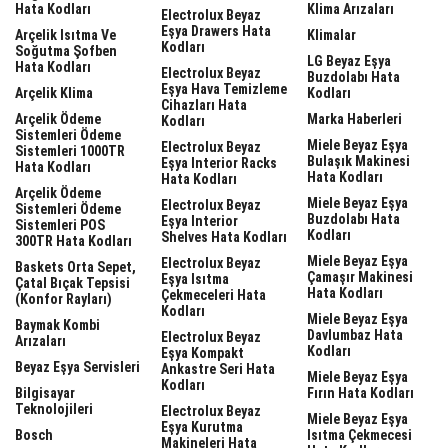
Hata Kodları
Klima Arızaları
Electrolux Beyaz
Eşya Drawers Hata
Arçelik Isıtma Ve
Klimalar
Kodları
Soğutma Şofben
LG Beyaz Eşya
Hata Kodları
Electrolux Beyaz
Buzdolabı Hata
Eşya Hava Temizleme
Arçelik Klima
Kodları
Cihazları Hata
Arçelik Ödeme
Marka Haberleri
Kodları
Sistemleri Ödeme
Miele Beyaz Eşya
Electrolux Beyaz
Sistemleri 1000TR
Bulaşık Makinesi
Eşya Interior Racks
Hata Kodları
Hata Kodları
Hata Kodları
Arçelik Ödeme
Miele Beyaz Eşya
Electrolux Beyaz
Sistemleri Ödeme
Buzdolabı Hata
Eşya Interior
Sistemleri POS
Kodları
Shelves Hata Kodları
300TR Hata Kodları
Miele Beyaz Eşya
Electrolux Beyaz
Baskets Orta Sepet,
Çamaşır Makinesi
Eşya Isıtma
Çatal Bıçak Tepsisi
Hata Kodları
Çekmeceleri Hata
(Konfor Rayları)
Kodları
Miele Beyaz Eşya
Baymak Kombi
Davlumbaz Hata
Electrolux Beyaz
Arızaları
Kodları
Eşya Kompakt
Beyaz Eşya Servisleri
Ankastre Seri Hata
Miele Beyaz Eşya
Kodları
Bilgisayar
Fırın Hata Kodları
Teknolojileri
Electrolux Beyaz
Miele Beyaz Eşya
Eşya Kurutma
Bosch
Isıtma Çekmecesi
Makineleri Hata