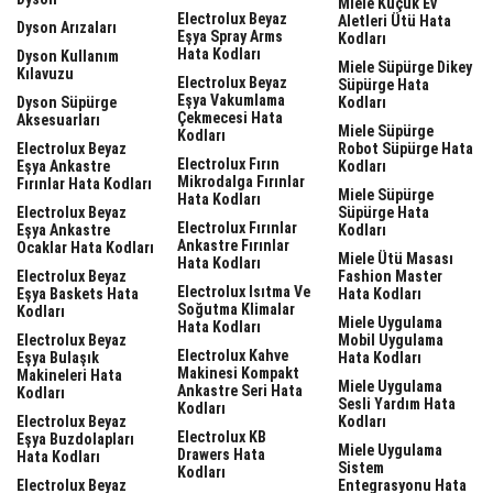
Miele Küçük Ev
Electrolux Beyaz
Aletleri Ütü Hata
Dyson Arızaları
Eşya Spray Arms
Kodları
Hata Kodları
Dyson Kullanım
Miele Süpürge Dikey
Kılavuzu
Electrolux Beyaz
Süpürge Hata
Eşya Vakumlama
Dyson Süpürge
Kodları
Çekmecesi Hata
Aksesuarları
Miele Süpürge
Kodları
Electrolux Beyaz
Robot Süpürge Hata
Electrolux Fırın
Eşya Ankastre
Kodları
Mikrodalga Fırınlar
Fırınlar Hata Kodları
Miele Süpürge
Hata Kodları
Electrolux Beyaz
Süpürge Hata
Electrolux Fırınlar
Eşya Ankastre
Kodları
Ankastre Fırınlar
Ocaklar Hata Kodları
Miele Ütü Masası
Hata Kodları
Electrolux Beyaz
Fashion Master
Electrolux Isıtma Ve
Eşya Baskets Hata
Hata Kodları
Soğutma Klimalar
Kodları
Miele Uygulama
Hata Kodları
Electrolux Beyaz
Mobil Uygulama
Electrolux Kahve
Eşya Bulaşık
Hata Kodları
Makinesi Kompakt
Makineleri Hata
Miele Uygulama
Ankastre Seri Hata
Kodları
Sesli Yardım Hata
Kodları
Electrolux Beyaz
Kodları
Electrolux KB
Eşya Buzdolapları
Miele Uygulama
Drawers Hata
Hata Kodları
Sistem
Kodları
Electrolux Beyaz
Entegrasyonu Hata