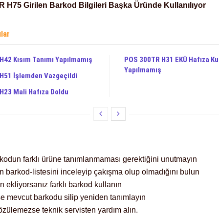
 H75 Girilen Barkod Bilgileri Başka Üründe Kullanılıyor
ılar
H42 Kısım Tanımı Yapılmamış
POS 300TR H31 EKÜ Hafıza K
Yapılmamış
H51 İşlemden Vazgeçildi
23 Mali Hafıza Doldu
rkodun farklı ürüne tanımlanmaması gerektiğini unutmayın
 barkod-listesini inceleyip çakışma olup olmadığını bulun
n ekliyorsanız farklı barkod kullanın
se mevcut barkodu silip yeniden tanımlayın
özülemezse teknik servisten yardım alın.