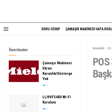
SORU CEVAP
ÇAMAŞIR MAKINESI HATA KODL
Anasayfa
Ev 
Önerilenler
POS 
Çamaşır Makinesi
Ekran
Başk
Karanlık/Gösterge
Yok
0
LLI9VF54X0 Wi-Fi
Kurulum
0