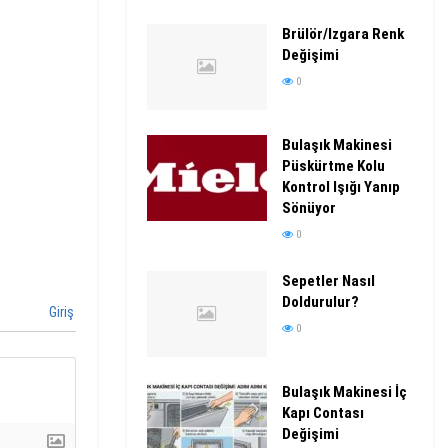
Brülör/Izgara Renk
Değişimi
0
Bulaşık Makinesi
Püskürtme Kolu
Kontrol Işığı Yanıp
Sönüyor
0
Sepetler Nasıl
Doldurulur?
Giriş
0
Bulaşık Makinesi İç
Kapı Contası
Değişimi