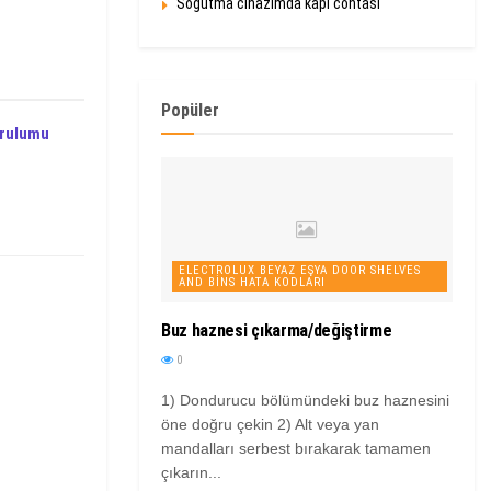
Soğutma cihazımda kapı contası
Popüler
urulumu
ELECTROLUX BEYAZ EŞYA DOOR SHELVES
AND BINS HATA KODLARI
Buz haznesi çıkarma/değiştirme
0
1) Dondurucu bölümündeki buz haznesini
öne doğru çekin 2) Alt veya yan
mandalları serbest bırakarak tamamen
çıkarın...