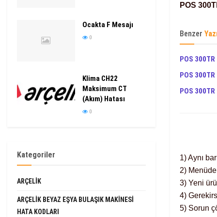
POS 300TR
Ocakta F Mesajı
Benzer
Yaz
0
POS 300TR 
POS 300TR 
Klima CH22
Maksimum CT
POS 300TR H
(Akım) Hatası
0
Kategoriler
1) Aynı ba
2) Menüden
ARÇELIK
3) Yeni ürü
4) Gerekir
ARÇELIK BEYAZ EŞYA BULAŞIK MAKINESI
5) Sorun ç
HATA KODLARI