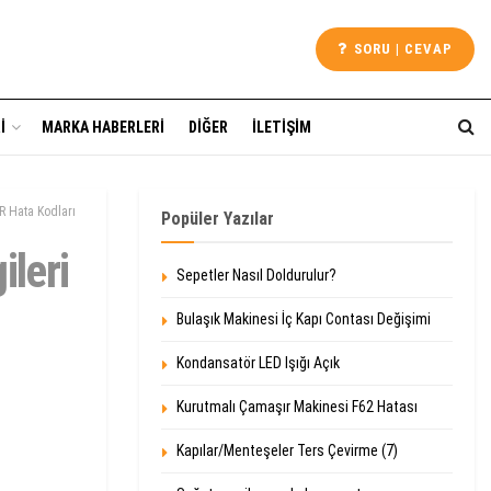
SORU | CEVAP
I
MARKA HABERLERI
DIĞER
İLETIŞIM
R Hata Kodları
Popüler Yazılar
ileri
Sepetler Nasıl Doldurulur?
Bulaşık Makinesi İç Kapı Contası Değişimi
Kondansatör LED Işığı Açık
Kurutmalı Çamaşır Makinesi F62 Hatası
Kapılar/Menteşeler Ters Çevirme (7)