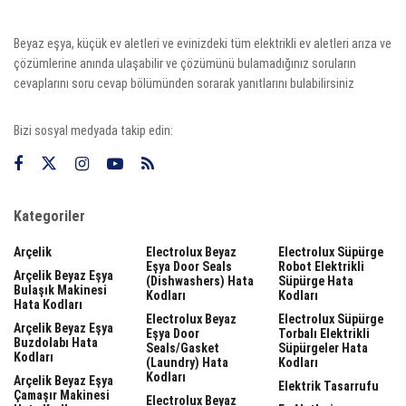
Beyaz eşya, küçük ev aletleri ve evinizdeki tüm elektrikli ev aletleri arıza ve
çözümlerine anında ulaşabilir ve çözümünü bulamadığınız soruların
cevaplarını soru cevap bölümünden sorarak yanıtlarını bulabilirsiniz
Bizi sosyal medyada takip edin:
Kategoriler
Arçelik
Electrolux Beyaz
Electrolux Süpürge
Eşya Door Seals
Robot Elektrikli
Arçelik Beyaz Eşya
(dishwashers) Hata
Süpürge Hata
Bulaşık Makinesi
Kodları
Kodları
Hata Kodları
Electrolux Beyaz
Electrolux Süpürge
Arçelik Beyaz Eşya
Eşya Door
Torbalı Elektrikli
Buzdolabı Hata
Seals/gasket
Süpürgeler Hata
Kodları
(laundry) Hata
Kodları
Kodları
Arçelik Beyaz Eşya
Elektrik Tasarrufu
Çamaşır Makinesi
Electrolux Beyaz