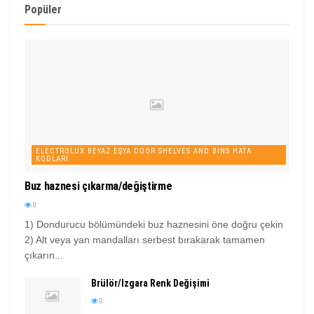
Popüler
ELECTROLUX BEYAZ EŞYA DOOR SHELVES AND BINS HATA
KODLARI
Buz haznesi çıkarma/değiştirme
0
1) Dondurucu bölümündeki buz haznesini öne doğru çekin
2) Alt veya yan mandalları serbest bırakarak tamamen
çıkarın...
Brülör/Izgara Renk Değişimi
0