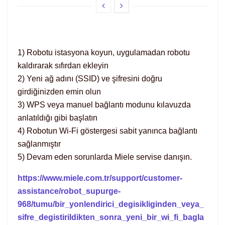
1) Robotu istasyona koyun, uygulamadan robotu
kaldırarak sıfırdan ekleyin
2) Yeni ağ adını (SSID) ve şifresini doğru
girdiğinizden emin olun
3) WPS veya manuel bağlantı modunu kılavuzda
anlatıldığı gibi başlatın
4) Robotun Wi-Fi göstergesi sabit yanınca bağlantı
sağlanmıştır
5) Devam eden sorunlarda Miele servise danışın.
https://www.miele.com.tr/support/customer-
assistance/robot_supurge-
968/tumu/bir_yonlendirici_degisikliginden_veya_
sifre_degistirildikten_sonra_yeni_bir_wi_fi_bagla