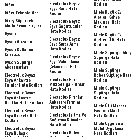
Electrolux Beyaz
Kodları
Diğer
Eşya Rails Hata
Miele Küçük Ev
Diğer Teknolojiler
Kodları
Aletleri Kahve
Dikey Süpürgeler
Electrolux Beyaz
Makinesi Hata
Akülü Zemin Fırçası
Eşya Soğutucular
Kodları
Hata Kodları
Dyson
Miele Küçük Ev
Electrolux Beyaz
Aletleri Ütü Hata
Dyson Arızaları
Eşya Spray Arms
Kodları
Hata Kodları
Dyson Kullanım
Miele Süpürge Dikey
Kılavuzu
Electrolux Beyaz
Süpürge Hata
Eşya Vakumlama
Dyson Süpürge
Kodları
Çekmecesi Hata
Aksesuarları
Miele Süpürge
Kodları
Electrolux Beyaz
Robot Süpürge Hata
Electrolux Fırın
Eşya Ankastre
Kodları
Mikrodalga Fırınlar
Fırınlar Hata Kodları
Miele Süpürge
Hata Kodları
Electrolux Beyaz
Süpürge Hata
Electrolux Fırınlar
Eşya Ankastre
Kodları
Ankastre Fırınlar
Ocaklar Hata Kodları
Miele Ütü Masası
Hata Kodları
Electrolux Beyaz
Fashion Master
Electrolux Isıtma Ve
Eşya Baskets Hata
Hata Kodları
Soğutma Klimalar
Kodları
Miele Uygulama
Hata Kodları
Electrolux Beyaz
Mobil Uygulama
Electrolux Kahve
Eşya Bulaşık
Hata Kodları