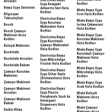
Arızaları
Kodları
Eşya Kompakt
Beyaz Eşya Servisleri
Ankastre Seri Hata
Miele Beyaz Eşya
Kodları
Bilgisayar
Fırın Hata Kodları
Teknolojileri
Electrolux Beyaz
Miele Beyaz Eşya
Eşya Kurutma
Bosch
Isıtma Çekmecesi
Makineleri Hata
Hata Kodları
Kodları
Bosch Çamaşır
Makinesi Arıza
Miele Beyaz Eşya
Electrolux Beyaz
Kodları
Kurutma Makinesi
Eşya Kurutmalı
Hata Kodları
Çamaşır Makineleri
Bulaşık Makinesi
Hata Kodları
Miele Beyaz Eşya
Buzdolabı
Kurutmalı Çamaşır
Electrolux Beyaz
Makinesi Hata
Buzdolabı Arızaları
Eşya Mikrodalga
Kodları
Fırınlar Hata Kodları
Buzdolabı Bakımı
Miele Beyaz Eşya
Electrolux Beyaz
Çamaşır Kurutma
Mikrodalga Hata
Eşya Other Seals
Makinesi
Kodları
(dishwashers) Hata
Çamaşır Makinesi
Kodları
Miele Beyaz Eşya
Ocak Hata Kodları
Çamaşır Makinesi
Electrolux Beyaz
Arızaları
Eşya Plastic
Miele Bulaşık
Peripherals Such As
Makinesi Arıza
Çamaşır Makinesi
Detergent
Kodları
Bakımı
Dispensers Hata
Miele Çamaşır
Kodları
Daikin Klima
Makinesi Arıza