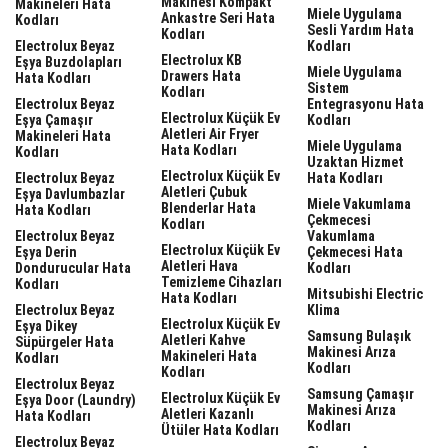
Makinesi Kompakt
Makineleri Hata
Miele Uygulama
Ankastre Seri Hata
Kodları
Sesli Yardım Hata
Kodları
Electrolux Beyaz
Kodları
Electrolux KB
Eşya Buzdolapları
Miele Uygulama
Drawers Hata
Hata Kodları
Sistem
Kodları
Electrolux Beyaz
Entegrasyonu Hata
Electrolux Küçük Ev
Eşya Çamaşır
Kodları
Aletleri Air Fryer
Makineleri Hata
Miele Uygulama
Hata Kodları
Kodları
Uzaktan Hizmet
Electrolux Küçük Ev
Electrolux Beyaz
Hata Kodları
Aletleri Çubuk
Eşya Davlumbazlar
Miele Vakumlama
Blenderlar Hata
Hata Kodları
Çekmecesi
Kodları
Electrolux Beyaz
Vakumlama
Electrolux Küçük Ev
Eşya Derin
Çekmecesi Hata
Aletleri Hava
Dondurucular Hata
Kodları
Temizleme Cihazları
Kodları
Mitsubishi Electric
Hata Kodları
Electrolux Beyaz
Klima
Electrolux Küçük Ev
Eşya Dikey
Samsung Bulaşık
Aletleri Kahve
Süpürgeler Hata
Makinesi Arıza
Makineleri Hata
Kodları
Kodları
Kodları
Electrolux Beyaz
Samsung Çamaşır
Electrolux Küçük Ev
Eşya Door (laundry)
Makinesi Arıza
Aletleri Kazanlı
Hata Kodları
Kodları
Ütüler Hata Kodları
Electrolux Beyaz