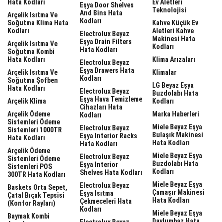
Hata Kodları
Ev Aletleri
Eşya Door Shelves
Teknolojisi
And Bins Hata
Arçelik Isıtma Ve
Kodları
Soğutma Klima Hata
Kahve Küçük Ev
Kodları
Aletleri Kahve
Electrolux Beyaz
Makinesi Hata
Eşya Drain Filters
Arçelik Isıtma Ve
Kodları
Hata Kodları
Soğutma Kombi
Hata Kodları
Klima Arızaları
Electrolux Beyaz
Eşya Drawers Hata
Arçelik Isıtma Ve
Klimalar
Kodları
Soğutma Şofben
LG Beyaz Eşya
Hata Kodları
Electrolux Beyaz
Buzdolabı Hata
Eşya Hava Temizleme
Arçelik Klima
Kodları
Cihazları Hata
Arçelik Ödeme
Marka Haberleri
Kodları
Sistemleri Ödeme
Miele Beyaz Eşya
Electrolux Beyaz
Sistemleri 1000TR
Bulaşık Makinesi
Eşya Interior Racks
Hata Kodları
Hata Kodları
Hata Kodları
Arçelik Ödeme
Miele Beyaz Eşya
Electrolux Beyaz
Sistemleri Ödeme
Buzdolabı Hata
Eşya Interior
Sistemleri POS
Kodları
Shelves Hata Kodları
300TR Hata Kodları
Miele Beyaz Eşya
Electrolux Beyaz
Baskets Orta Sepet,
Çamaşır Makinesi
Eşya Isıtma
Çatal Bıçak Tepsisi
Hata Kodları
Çekmeceleri Hata
(Konfor Rayları)
Kodları
Miele Beyaz Eşya
Baymak Kombi
Davlumbaz Hata
Electrolux Beyaz