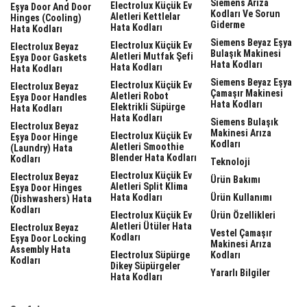
Siemens Arıza
Electrolux Küçük Ev
Eşya Door And Door
Kodları Ve Sorun
Aletleri Kettlelar
Hinges (cooling)
Giderme
Hata Kodları
Hata Kodları
Siemens Beyaz Eşya
Electrolux Küçük Ev
Electrolux Beyaz
Bulaşık Makinesi
Aletleri Mutfak Şefi
Eşya Door Gaskets
Hata Kodları
Hata Kodları
Hata Kodları
Siemens Beyaz Eşya
Electrolux Küçük Ev
Electrolux Beyaz
Çamaşır Makinesi
Aletleri Robot
Eşya Door Handles
Hata Kodları
Elektrikli Süpürge
Hata Kodları
Hata Kodları
Siemens Bulaşık
Electrolux Beyaz
Makinesi Arıza
Electrolux Küçük Ev
Eşya Door Hinge
Kodları
Aletleri Smoothie
(laundry) Hata
Blender Hata Kodları
Kodları
Teknoloji
Electrolux Küçük Ev
Electrolux Beyaz
Ürün Bakımı
Aletleri Split Klima
Eşya Door Hinges
Hata Kodları
Ürün Kullanımı
(dishwashers) Hata
Kodları
Electrolux Küçük Ev
Ürün Özellikleri
Aletleri Ütüler Hata
Electrolux Beyaz
Vestel Çamaşır
Kodları
Eşya Door Locking
Makinesi Arıza
Assembly Hata
Electrolux Süpürge
Kodları
Kodları
Dikey Süpürgeler
Yararlı Bilgiler
Hata Kodları