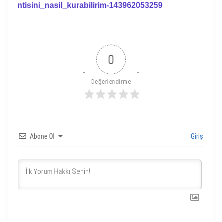
ntisini_nasil_kurabilirim-143962053259
0
Değerlendirme
Abone Ol
Giriş