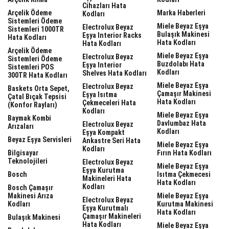
Cihazları Hata
Arçelik Ödeme
Marka Haberleri
Kodları
Sistemleri Ödeme
Miele Beyaz Eşya
Electrolux Beyaz
Sistemleri 1000TR
Bulaşık Makinesi
Eşya Interior Racks
Hata Kodları
Hata Kodları
Hata Kodları
Arçelik Ödeme
Miele Beyaz Eşya
Electrolux Beyaz
Sistemleri Ödeme
Buzdolabı Hata
Eşya Interior
Sistemleri POS
Kodları
Shelves Hata Kodları
300TR Hata Kodları
Miele Beyaz Eşya
Electrolux Beyaz
Baskets Orta Sepet,
Çamaşır Makinesi
Eşya Isıtma
Çatal Bıçak Tepsisi
Hata Kodları
Çekmeceleri Hata
(Konfor Rayları)
Kodları
Miele Beyaz Eşya
Baymak Kombi
Davlumbaz Hata
Electrolux Beyaz
Arızaları
Kodları
Eşya Kompakt
Beyaz Eşya Servisleri
Ankastre Seri Hata
Miele Beyaz Eşya
Kodları
Bilgisayar
Fırın Hata Kodları
Teknolojileri
Electrolux Beyaz
Miele Beyaz Eşya
Eşya Kurutma
Bosch
Isıtma Çekmecesi
Makineleri Hata
Hata Kodları
Kodları
Bosch Çamaşır
Makinesi Arıza
Miele Beyaz Eşya
Electrolux Beyaz
Kodları
Kurutma Makinesi
Eşya Kurutmalı
Hata Kodları
Çamaşır Makineleri
Bulaşık Makinesi
Hata Kodları
Miele Beyaz Eşya