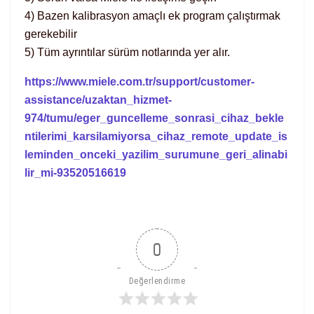
4) Bazen kalibrasyon amaçlı ek program çalıştırmak
gerekebilir
5) Tüm ayrıntılar sürüm notlarında yer alır.
https://www.miele.com.tr/support/customer-
assistance/uzaktan_hizmet-
974/tumu/eger_guncelleme_sonrasi_cihaz_bekle
ntilerimi_karsilamiyorsa_cihaz_remote_update_is
leminden_onceki_yazilim_surumune_geri_alinabi
lir_mi-93520516619
0
Değerlendirme