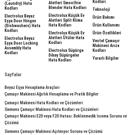
Kodları
Aletleri Smoothie
(laundry) Hata
Blender Hata Kodları
Kodları
Teknoloji
Electrolux Küçük Ev
Electrolux Beyaz
Ürün Bakımı
Aletleri Split Klima
Eşya Door Hinges
Hata Kodları
Ürün Kullanımı
(dishwashers) Hata
Kodları
Electrolux Küçük Ev
Ürün Özellikleri
Aletleri Ütüler Hata
Electrolux Beyaz
Vestel Çamaşır
Kodları
Eşya Door Locking
Makinesi Arıza
Assembly Hata
Electrolux Süpürge
Kodları
Kodları
Dikey Süpürgeler
Yararlı Bilgiler
Hata Kodları
Sayfalar
Beyaz Eşya Hesaplama Araçları
Çamaşır Makinesi Ağırlık Hesaplama ve Pratik Bilgiler
Çamaşır Makinesi Hata Kodları ve Çözümleri
Siemens Çamaşır Makinesi Hata Kodları ve Çözümleri
Çamaşır Makinesi E20 veya F20 Hatası: Beklenmedik Isınma Sorunu ve
Çözümü
Siemens Çamaşır Makinesi Açılmıyor Sorunu ve Çözümü