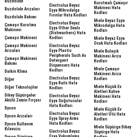
Buzdolabı
Kurutmalı Çamaşır
Electrolux Beyaz
Makinesi Hata
Buzdolabı Arızaları
Eşya Mikrodalga
Kodları
Fırınlar Hata Kodları
Buzdolabı Bakımı
Miele Beyaz Eşya
Electrolux Beyaz
Çamaşır Kurutma
Mikrodalga Hata
Eşya Other Seals
Makinesi
Kodları
(dishwashers) Hata
Çamaşır Makinesi
Kodları
Miele Beyaz Eşya
Ocak Hata Kodları
Çamaşır Makinesi
Electrolux Beyaz
Arızaları
Eşya Plastic
Miele Bulaşık
Peripherals Such As
Makinesi Arıza
Çamaşır Makinesi
Detergent
Kodları
Bakımı
Dispensers Hata
Miele Çamaşır
Kodları
Daikin Klima
Makinesi Arıza
Electrolux Beyaz
Kodları
Diğer
Eşya Rails Hata
Miele Küçük Ev
Diğer Teknolojiler
Kodları
Aletleri Kahve
Dikey Süpürgeler
Electrolux Beyaz
Makinesi Hata
Akülü Zemin Fırçası
Eşya Soğutucular
Kodları
Hata Kodları
Dyson
Miele Küçük Ev
Electrolux Beyaz
Aletleri Ütü Hata
Dyson Arızaları
Eşya Spray Arms
Kodları
Hata Kodları
Dyson Kullanım
Miele Süpürge Dikey
Kılavuzu
Electrolux Beyaz
Süpürge Hata
Eşya Vakumlama
Dyson Süpürge
Kodları