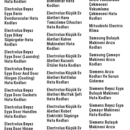
Blenderlar Hata
Hata Kodları
Çekmecesi
Kodları
Electrolux Beyaz
Vakumlama
Electrolux Küçük Ev
Eşya Derin
Çekmecesi Hata
Aletleri Hava
Dondurucular Hata
Kodları
Temizleme Cihazları
Kodları
Mitsubishi Electric
Hata Kodları
Electrolux Beyaz
Klima
Electrolux Küçük Ev
Eşya Dikey
Samsung Bulaşık
Aletleri Kahve
Süpürgeler Hata
Makinesi Arıza
Makineleri Hata
Kodları
Kodları
Kodları
Electrolux Beyaz
Samsung Çamaşır
Electrolux Küçük Ev
Eşya Door (laundry)
Makinesi Arıza
Aletleri Kazanlı
Hata Kodları
Kodları
Ütüler Hata Kodları
Electrolux Beyaz
Siemens Arıza
Electrolux Küçük Ev
Eşya Door And Door
Kodları Ve Sorun
Aletleri Kettlelar
Hinges (cooling)
Giderme
Hata Kodları
Hata Kodları
Siemens Beyaz Eşya
Electrolux Küçük Ev
Electrolux Beyaz
Bulaşık Makinesi
Aletleri Mutfak Şefi
Eşya Door Gaskets
Hata Kodları
Hata Kodları
Hata Kodları
Siemens Beyaz Eşya
Electrolux Küçük Ev
Electrolux Beyaz
Çamaşır Makinesi
Aletleri Robot
Eşya Door Handles
Hata Kodları
Elektrikli Süpürge
Hata Kodları
Hata Kodları
Siemens Bulaşık
Electrolux Beyaz
Makinesi Arıza
Electrolux Küçük Ev
Eşya Door Hinge