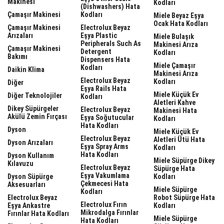
Makinesi
Kodları
(dishwashers) Hata
Çamaşır Makinesi
Kodları
Miele Beyaz Eşya
Ocak Hata Kodları
Çamaşır Makinesi
Electrolux Beyaz
Arızaları
Eşya Plastic
Miele Bulaşık
Peripherals Such As
Makinesi Arıza
Çamaşır Makinesi
Detergent
Kodları
Bakımı
Dispensers Hata
Miele Çamaşır
Kodları
Daikin Klima
Makinesi Arıza
Electrolux Beyaz
Kodları
Diğer
Eşya Rails Hata
Miele Küçük Ev
Diğer Teknolojiler
Kodları
Aletleri Kahve
Dikey Süpürgeler
Electrolux Beyaz
Makinesi Hata
Akülü Zemin Fırçası
Eşya Soğutucular
Kodları
Hata Kodları
Dyson
Miele Küçük Ev
Electrolux Beyaz
Aletleri Ütü Hata
Dyson Arızaları
Eşya Spray Arms
Kodları
Hata Kodları
Dyson Kullanım
Miele Süpürge Dikey
Kılavuzu
Electrolux Beyaz
Süpürge Hata
Eşya Vakumlama
Dyson Süpürge
Kodları
Çekmecesi Hata
Aksesuarları
Miele Süpürge
Kodları
Electrolux Beyaz
Robot Süpürge Hata
Electrolux Fırın
Eşya Ankastre
Kodları
Mikrodalga Fırınlar
Fırınlar Hata Kodları
Miele Süpürge
Hata Kodları