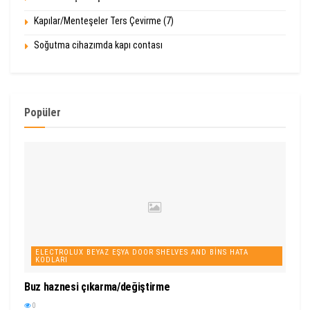
Kapılar/Menteşeler Ters Çevirme (7)
Soğutma cihazımda kapı contası
Popüler
ELECTROLUX BEYAZ EŞYA DOOR SHELVES AND BINS HATA
KODLARI
Buz haznesi çıkarma/değiştirme
0