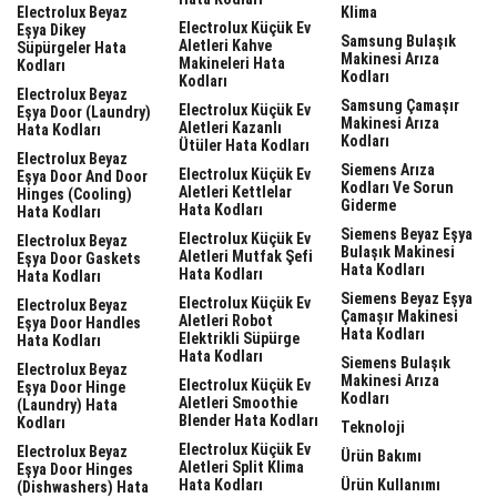
Electrolux Beyaz
Klima
Electrolux Küçük Ev
Eşya Dikey
Samsung Bulaşık
Aletleri Kahve
Süpürgeler Hata
Makinesi Arıza
Makineleri Hata
Kodları
Kodları
Kodları
Electrolux Beyaz
Samsung Çamaşır
Electrolux Küçük Ev
Eşya Door (laundry)
Makinesi Arıza
Aletleri Kazanlı
Hata Kodları
Kodları
Ütüler Hata Kodları
Electrolux Beyaz
Siemens Arıza
Electrolux Küçük Ev
Eşya Door And Door
Kodları Ve Sorun
Aletleri Kettlelar
Hinges (cooling)
Giderme
Hata Kodları
Hata Kodları
Siemens Beyaz Eşya
Electrolux Küçük Ev
Electrolux Beyaz
Bulaşık Makinesi
Aletleri Mutfak Şefi
Eşya Door Gaskets
Hata Kodları
Hata Kodları
Hata Kodları
Siemens Beyaz Eşya
Electrolux Küçük Ev
Electrolux Beyaz
Çamaşır Makinesi
Aletleri Robot
Eşya Door Handles
Hata Kodları
Elektrikli Süpürge
Hata Kodları
Hata Kodları
Siemens Bulaşık
Electrolux Beyaz
Makinesi Arıza
Electrolux Küçük Ev
Eşya Door Hinge
Kodları
Aletleri Smoothie
(laundry) Hata
Blender Hata Kodları
Kodları
Teknoloji
Electrolux Küçük Ev
Electrolux Beyaz
Ürün Bakımı
Aletleri Split Klima
Eşya Door Hinges
Hata Kodları
Ürün Kullanımı
(dishwashers) Hata