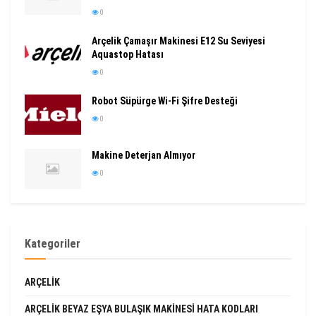
0
Arçelik Çamaşır Makinesi E12 Su Seviyesi
Aquastop Hatası
0
Robot Süpürge Wi-Fi Şifre Desteği
0
Makine Deterjan Almıyor
0
Kategoriler
ARÇELIK
ARÇELIK BEYAZ EŞYA BULAŞIK MAKINESI HATA KODLARI