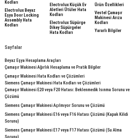
Kodları
Electrolux Küçük Ev
Ürün Özellikleri
Aletleri Ütüler Hata
Electrolux Beyaz
Vestel Çamaşır
Kodları
Eşya Door Locking
Makinesi Arıza
Assembly Hata
Electrolux Süpürge
Kodları
Kodları
Dikey Süpürgeler
Yararlı Bilgiler
Hata Kodları
Sayfalar
Beyaz Eşya Hesaplama Araçları
Çamaşır Makinesi Ağırlık Hesaplama ve Pratik Bilgiler
Çamaşır Makinesi Hata Kodları ve Çözümleri
Siemens Çamaşır Makinesi Hata Kodları ve Çözümleri
Çamaşır Makinesi E20 veya F20 Hatası: Beklenmedik Isınma Sorunu ve
Çözümü
Siemens Çamaşır Makinesi Açılmıyor Sorunu ve Çözümü
Siemens Çamaşır Makinesi E16 veya F16 Hatası Çözümü (Kapak Kilidi
Sorunu)
Siemens Çamaşır Makinesi E17 veya F17 Hatası Çözümü (Su Alma
Sorunu)