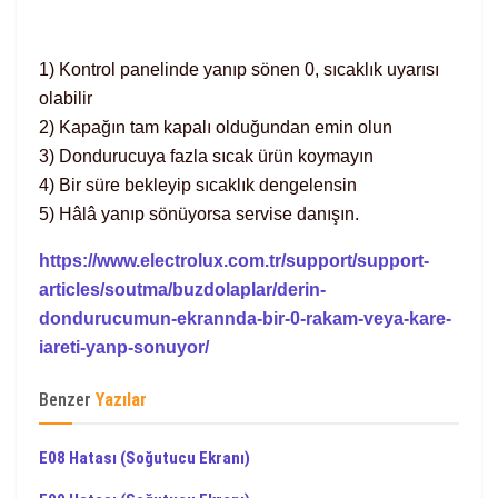
1) Kontrol panelinde yanıp sönen 0, sıcaklık uyarısı
olabilir
2) Kapağın tam kapalı olduğundan emin olun
3) Dondurucuya fazla sıcak ürün koymayın
4) Bir süre bekleyip sıcaklık dengelensin
5) Hâlâ yanıp sönüyorsa servise danışın.
https://www.electrolux.com.tr/support/support-
articles/soutma/buzdolaplar/derin-
dondurucumun-ekrannda-bir-0-rakam-veya-kare-
iareti-yanp-sonuyor/
Benzer
Yazılar
E08 Hatası (Soğutucu Ekranı)