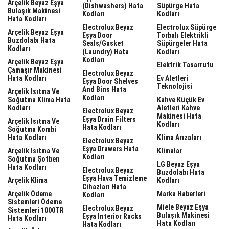
Arçelik Beyaz Eşya
(dishwashers) Hata
Süpürge Hata
Bulaşık Makinesi
Kodları
Kodları
Hata Kodları
Electrolux Beyaz
Electrolux Süpürge
Arçelik Beyaz Eşya
Eşya Door
Torbalı Elektrikli
Buzdolabı Hata
Seals/gasket
Süpürgeler Hata
Kodları
(laundry) Hata
Kodları
Kodları
Arçelik Beyaz Eşya
Elektrik Tasarrufu
Çamaşır Makinesi
Electrolux Beyaz
Hata Kodları
Ev Aletleri
Eşya Door Shelves
Teknolojisi
And Bins Hata
Arçelik Isıtma Ve
Kodları
Soğutma Klima Hata
Kahve Küçük Ev
Kodları
Aletleri Kahve
Electrolux Beyaz
Makinesi Hata
Eşya Drain Filters
Arçelik Isıtma Ve
Kodları
Hata Kodları
Soğutma Kombi
Hata Kodları
Klima Arızaları
Electrolux Beyaz
Eşya Drawers Hata
Arçelik Isıtma Ve
Klimalar
Kodları
Soğutma Şofben
LG Beyaz Eşya
Hata Kodları
Electrolux Beyaz
Buzdolabı Hata
Eşya Hava Temizleme
Arçelik Klima
Kodları
Cihazları Hata
Arçelik Ödeme
Marka Haberleri
Kodları
Sistemleri Ödeme
Miele Beyaz Eşya
Electrolux Beyaz
Sistemleri 1000TR
Bulaşık Makinesi
Eşya Interior Racks
Hata Kodları
Hata Kodları
Hata Kodları