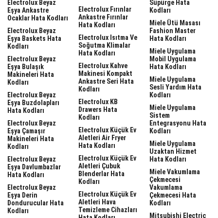
Electrolux Beyaz
Süpürge Hata
Electrolux Fırınlar
Eşya Ankastre
Kodları
Ankastre Fırınlar
Ocaklar Hata Kodları
Miele Ütü Masası
Hata Kodları
Electrolux Beyaz
Fashion Master
Electrolux Isıtma Ve
Eşya Baskets Hata
Hata Kodları
Soğutma Klimalar
Kodları
Miele Uygulama
Hata Kodları
Electrolux Beyaz
Mobil Uygulama
Electrolux Kahve
Eşya Bulaşık
Hata Kodları
Makinesi Kompakt
Makineleri Hata
Miele Uygulama
Ankastre Seri Hata
Kodları
Sesli Yardım Hata
Kodları
Electrolux Beyaz
Kodları
Electrolux KB
Eşya Buzdolapları
Miele Uygulama
Drawers Hata
Hata Kodları
Sistem
Kodları
Electrolux Beyaz
Entegrasyonu Hata
Electrolux Küçük Ev
Eşya Çamaşır
Kodları
Aletleri Air Fryer
Makineleri Hata
Miele Uygulama
Hata Kodları
Kodları
Uzaktan Hizmet
Electrolux Küçük Ev
Electrolux Beyaz
Hata Kodları
Aletleri Çubuk
Eşya Davlumbazlar
Miele Vakumlama
Blenderlar Hata
Hata Kodları
Çekmecesi
Kodları
Electrolux Beyaz
Vakumlama
Electrolux Küçük Ev
Eşya Derin
Çekmecesi Hata
Aletleri Hava
Dondurucular Hata
Kodları
Temizleme Cihazları
Kodları
Mitsubishi Electric
Hata Kodları