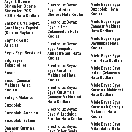
Arçelik Ödeme
Miele Beyaz Eşya
Electrolux Beyaz
Sistemleri Ödeme
Buzdolabı Hata
Eşya Interior
Sistemleri POS
Kodları
Shelves Hata Kodları
300TR Hata Kodları
Miele Beyaz Eşya
Electrolux Beyaz
Baskets Orta Sepet,
Çamaşır Makinesi
Eşya Isıtma
Çatal Bıçak Tepsisi
Hata Kodları
Çekmeceleri Hata
(Konfor Rayları)
Kodları
Miele Beyaz Eşya
Baymak Kombi
Davlumbaz Hata
Electrolux Beyaz
Arızaları
Kodları
Eşya Kompakt
Beyaz Eşya Servisleri
Ankastre Seri Hata
Miele Beyaz Eşya
Kodları
Bilgisayar
Fırın Hata Kodları
Teknolojileri
Electrolux Beyaz
Miele Beyaz Eşya
Eşya Kurutma
Bosch
Isıtma Çekmecesi
Makineleri Hata
Hata Kodları
Kodları
Bosch Çamaşır
Makinesi Arıza
Miele Beyaz Eşya
Electrolux Beyaz
Kodları
Kurutma Makinesi
Eşya Kurutmalı
Hata Kodları
Çamaşır Makineleri
Bulaşık Makinesi
Hata Kodları
Miele Beyaz Eşya
Buzdolabı
Kurutmalı Çamaşır
Electrolux Beyaz
Makinesi Hata
Buzdolabı Arızaları
Eşya Mikrodalga
Kodları
Fırınlar Hata Kodları
Buzdolabı Bakımı
Miele Beyaz Eşya
Electrolux Beyaz
Çamaşır Kurutma
Mikrodalga Hata
Eşya Other Seals